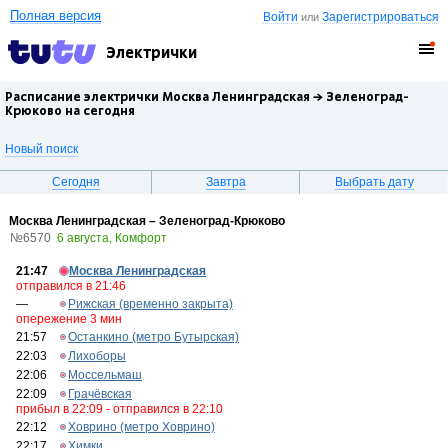
Полная версия
Войти
Зарегистрироваться
или
Электрички
Расписание электрички Москва Ленинградская →
Зеленоград-
Крюково
на сегодня
Новый поиск
Сегодня
Завтра
Выбрать дату
Москва Ленинградская – Зеленоград-Крюково
№6570
6 августа, Комфорт
21:47
Москва Ленинградская
отправился в 21:46
—
Рижская (временно закрыта)
опережение 3 мин
21:57
Останкино (метро Бутырская)
22:03
Лихоборы
22:06
Моссельмаш
22:09
Грачёвская
прибыл в 22:09 - отправился в 22:10
22:12
Ховрино (метро Ховрино)
22:17
Химки