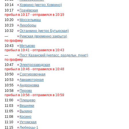
10:14
Ховрино (метро Ховрино)
10:17
Грачёвская
прибыл в 10:17 - отправился в 10:19
10:20
Моссельмаш
10:23
Лихоборы
10:32
Останкино (метро Бутырская)
—
Рижская (временно закрыта)
по графику
10:43
Митьково
прибыл в 10:41 - отправился в 10:43
—
Пост Казанский (непасс. раздельн. пункт)
по графику
10:47
Электрозаводская
прибыл в 10:46 - отправился в 10:48
10:50
Сортировочная
10:53
Авиамоторная
10:55
Андроновка
10:58
Перово
прибыл в 10:58 - отправился в 10:59
11:00
Плющево
11:03
Вешняки
11:05
Выхино
11:08
Косино
11:10
Ухтомская
11:15
Люберцы-1