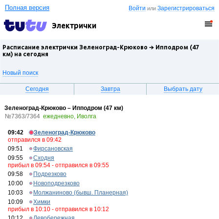
Полная версия
Войти
Зарегистрироваться
или
Электрички
Расписание электрички Зеленоград-Крюково →
Ипподром (47
км)
на сегодня
Новый поиск
Сегодня
Завтра
Выбрать дату
Зеленоград-Крюково – Ипподром (47 км)
№7363/7364
ежедневно, Иволга
09:42
Зеленоград-Крюково
отправился в 09:42
09:51
Фирсановская
09:55
Сходня
прибыл в 09:54 - отправился в 09:55
09:58
Подрезково
10:00
Новоподрезково
10:03
Молжаниново (бывш. Планерная)
10:09
Химки
прибыл в 10:10 - отправился в 10:12
10:12
Левобережная