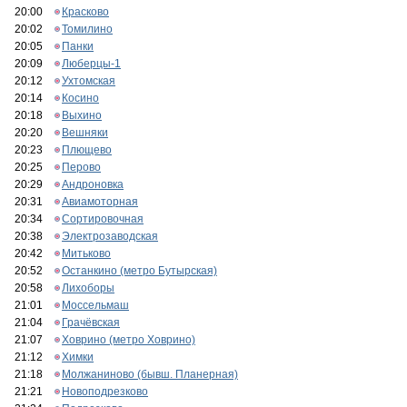
20:00
Красково
20:02
Томилино
20:05
Панки
20:09
Люберцы-1
20:12
Ухтомская
20:14
Косино
20:18
Выхино
20:20
Вешняки
20:23
Плющево
20:25
Перово
20:29
Андроновка
20:31
Авиамоторная
20:34
Сортировочная
20:38
Электрозаводская
20:42
Митьково
20:52
Останкино (метро Бутырская)
20:58
Лихоборы
21:01
Моссельмаш
21:04
Грачёвская
21:07
Ховрино (метро Ховрино)
21:12
Химки
21:18
Молжаниново (бывш. Планерная)
21:21
Новоподрезково