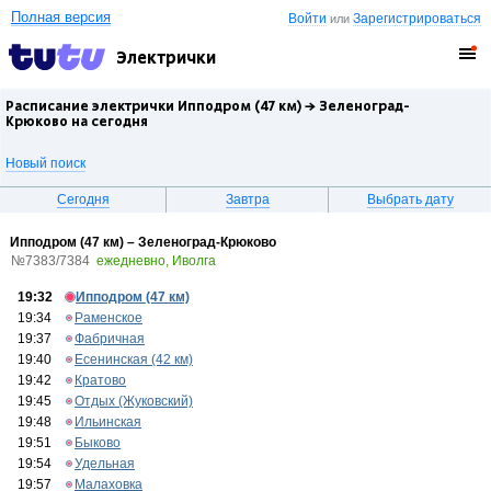
Полная версия
Войти
Зарегистрироваться
или
Электрички
Расписание электрички Ипподром (47 км) →
Зеленоград-
Крюково
на сегодня
Новый поиск
Сегодня
Завтра
Выбрать дату
Ипподром (47 км) – Зеленоград-Крюково
№7383/7384
ежедневно, Иволга
19:32
Ипподром (47 км)
19:34
Раменское
19:37
Фабричная
19:40
Есенинская (42 км)
19:42
Кратово
19:45
Отдых (Жуковский)
19:48
Ильинская
19:51
Быково
19:54
Удельная
19:57
Малаховка