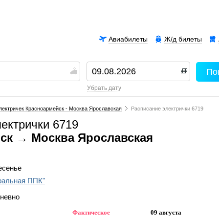
Авиабилеты
Ж/д билеты
По
00
убрать дату
лектричек Красноармейск - Москва Ярославская
Расписание электрички 6719
лектрички 6719
ск → Москва Ярославская
ресенье
ральная ППК"
дневно
Фактическое
09 августа