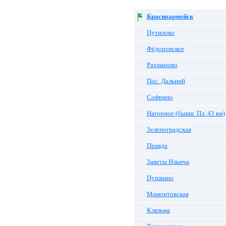
Красноармейск
Путилово
Фёдоровское
Рахманово
Пос. Дальний
Софрино
Нагорное (бывш. Пл. 43 км)
Зеленоградская
Правда
Заветы Ильича
Пушкино
Мамонтовская
Клязьма