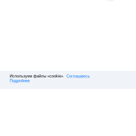
Используем файлы «cookie».
Соглашаюсь
Подробнее
Расписание электричек
Москва
Ярославское направление
Р
Обратная связь
О компании