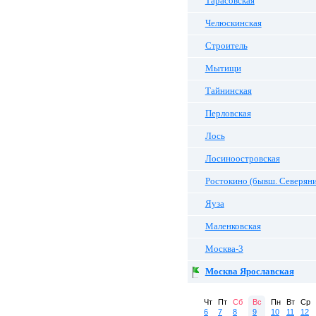
Тарасовская
Челюскинская
Строитель
Мытищи
Тайнинская
Перловская
Лось
Лосиноостровская
Ростокино (бывш. Северян
Яуза
Маленковская
Москва-3
Москва Ярославская
Чт
Пт
Сб
Вс
Пн
Вт
Ср
6
7
8
9
10
11
12