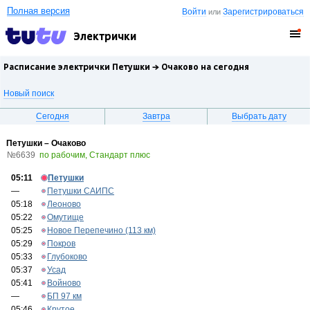
Полная версия
Войти
Зарегистрироваться
или
Электрички
Расписание электрички Петушки →
Очаково
на сегодня
Новый поиск
Сегодня
Завтра
Выбрать дату
Петушки – Очаково
№6639
по рабочим, Стандарт плюс
05:11
Петушки
—
Петушки САИПС
05:18
Леоново
05:22
Омутище
05:25
Новое Перепечино (113 км)
05:29
Покров
05:33
Глубоково
05:37
Усад
05:41
Войново
—
БП 97 км
05:46
Крутое