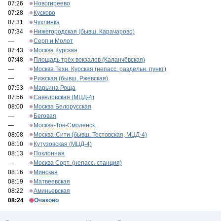
07:26
Новогиреево
07:28
Кусково
07:31
Чухлинка
07:34
Нижегородская (бывш. Карачарово)
—
Серп и Молот
07:43
Москва Курская
07:48
Площадь трёх вокзалов (Каланчёвская)
—
Москва Техн. Курская (непасс. раздельн. пункт)
—
Рижская (бывш. Ржевская)
07:53
Марьина Роща
07:56
Савёловская (МЦД-4)
08:00
Москва Белорусская
—
Беговая
—
Москва-Тов-Смоленск.
08:08
Москва-Сити (бывш. Тестовская, МЦД-4)
08:10
Кутузовская (МЦД-4)
08:13
Поклонная
—
Москва Сорт. (непасс. станция)
08:16
Минская
08:19
Матвеевская
08:22
Аминьевская
08:24
Очаково