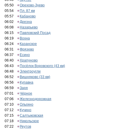
05:50
Орехово-Зуево
05:54
Пл. 87 км
05:57
Кабаново
06:02
Дрезна
06:08
Назарьево
06:15
Павловский Посад
06:19
Вохна
06:24
Казанское
06:31
Фрязево
06:37
Есино
06:40
Храпуново
06:43
Посёлок Воровского (43 км)
06:48
Электроугли
06:52
Вишняково (33 км)
06:56
Купавна
06:59
Заря
07:01
Чёрное
07:06
Железнодорожная
07:10
Ольгино
07:12
Кучино
07:15
Салтыковская
07:18
Никольское
07:22
Реутов