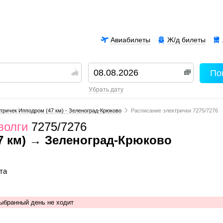
Авиабилеты
Ж/д билеты
По
00
убрать дату
тричек Ипподром (47 км) - Зеленоград-Крюково
Расписание электрички 7275/7276
волги
7275/7276
7 км) → Зеленоград-Крюково
та
выбранный день не ходит