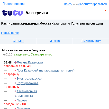
Полная версия
Войти
Зарегистрироваться
или
Электрички
Расписание электрички Москва Казанская →
Голутвин
на сегодня
Новый поиск
Сегодня
Завтра
Выбрать дату
Москва Казанская – Голутвин
№6116
ежедневно, Стандарт плюс
09:48
Москва Казанская
отправился в 09:49
—
Пост Казанский (непасс. раздельн. пункт)
по графику
—
Электрозаводская
—
Сортировочная
по графику
—
Авиамоторная
—
Андроновка
—
Перово
опоздание 2 мин
—
Плющево