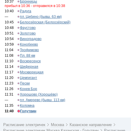
10:37
Бронницы
прибыл в 10:36 - отправился в 10:38
10:40
Радуга
—
пл. Цибино (бывш. 63 км)
10:45
Белоозёрская (Белоозёрский)
10:48
Фаустово
10:51
Золотово
10:54
Виноградово
10:59
Конобеево
11:04
Трофимово
11:08
Пл. 88 км
11:10
Воскресенск
11:14
Шиферная
11:17
Москворецкая
11:20
Цемгигант
11:23
Пески
11:26
Конев Бор
11:31
Хорошово (Хорошёво)
—
пл. Амерево (бывш. 113 км)
11:35
Коломна
11:40
Голутвин
Расписание электричек
Москва
Казанское направление
Расписание электричек Москва Казанская - Голутвин
Расписание