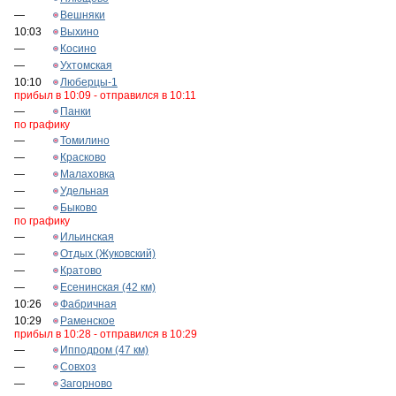
—
Вешняки
10:03
Выхино
—
Косино
—
Ухтомская
10:10
Люберцы-1
прибыл в 10:09 - отправился в 10:11
—
Панки
по графику
—
Томилино
—
Красково
—
Малаховка
—
Удельная
—
Быково
по графику
—
Ильинская
—
Отдых (Жуковский)
—
Кратово
—
Есенинская (42 км)
10:26
Фабричная
10:29
Раменское
прибыл в 10:28 - отправился в 10:29
—
Ипподром (47 км)
—
Совхоз
—
Загорново