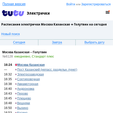
Полная версия
Войти
Зарегистрироваться
или
Электрички
Расписание электрички Москва Казанская →
Голутвин
на сегодня
Новый поиск
Сегодня
Завтра
Выбрать дату
Москва Казанская – Голутвин
№6128
ежедневно, Стандарт плюс
16:24
Москва Казанская
—
Пост Казанский (непасс. раздельн. пункт)
16:32
Электрозаводская
16:35
Сортировочная
16:38
Авиамоторная
16:40
Андроновка
16:43
Перово
16:45
Плющево
16:48
Вешняки
16:50
Выхино
16:53
Косино