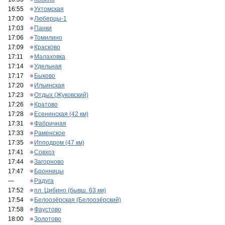
16:55
Ухтомская
17:00
Люберцы-1
17:03
Панки
17:06
Томилино
17:09
Красково
17:11
Малаховка
17:14
Удельная
17:17
Быково
17:20
Ильинская
17:23
Отдых (Жуковский)
17:26
Кратово
17:28
Есенинская (42 км)
17:31
Фабричная
17:33
Раменское
17:35
Ипподром (47 км)
17:41
Совхоз
17:44
Загорново
17:47
Бронницы
—
Радуга
17:52
пл. Цибино (бывш. 63 км)
17:54
Белоозёрская (Белоозёрский)
17:58
Фаустово
18:00
Золотово