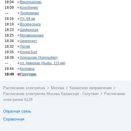
18:04
Виноградово
18:09
Конобеево
—
Трофимово
18:16
Пл. 88 км
18:19
Воскресенск
18:23
Шиферная
18:25
Москворецкая
18:28
Цемгигант
18:32
Пески
18:35
Конев Бор
18:39
Хорошово (Хорошёво)
—
пл. Амерево (бывш. 113 км)
18:44
Коломна
18:49
Голутвин
Расписание электричек
Москва
Казанское направление
Расписание электричек Москва Казанская - Голутвин
Расписание
электрички 6128
Обратная связь
Справочная