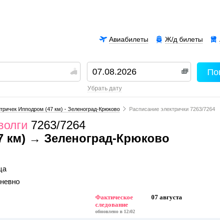
Авиабилеты
Ж/д билеты
По
00
убрать дату
тричек Ипподром (47 км) - Зеленоград-Крюково
Расписание электрички 7263/7264
волги
7263/7264
7 км) → Зеленоград-Крюково
ца
дневно
Фактическое
07 августа
следование
обновлено в 12:02