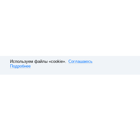
Используем файлы «cookie».
Соглашаюсь
Подробнее
Расписание электричек
Москва
Казанское направление
Рас
Обратная связь
О компании
Справочная
Наши вакансии
10 способов покупать ави