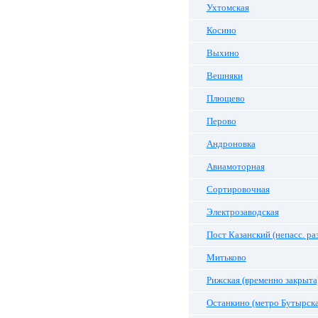
Ухтомская
Косино
Выхино
Вешняки
Плющево
Перово
Андроновка
Авиамоторная
Сортировочная
Электрозаводская
Пост Казанский (непасс. ра
Митьково
Рижская (временно закрыта
Останкино (метро Бутырска