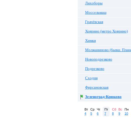
Лихоборы
Моссельмаш
Грачёвская
Ховрино (метро Ховрино)
Химки
Молжаниново (бывш. Плане
Новоподрезково
Подрезково
Сходня
Фирсановская
Зеленоград-Крюково
Вт
Ср
Чт
Пт
Сб
Вс
Пн
4
5
6
7
8
9
10