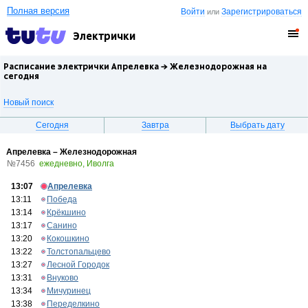
Полная версия
Войти
Зарегистрироваться
или
Электрички
Расписание электрички Апрелевка →
Железнодорожная
на
сегодня
Новый поиск
Сегодня
Завтра
Выбрать дату
Апрелевка – Железнодорожная
№7456
ежедневно, Иволга
13:07
Апрелевка
13:11
Победа
13:14
Крёкшино
13:17
Санино
13:20
Кокошкино
13:22
Толстопальцево
13:27
Лесной Городок
13:31
Внуково
13:34
Мичуринец
13:38
Переделкино