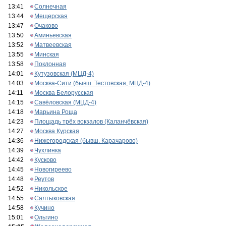
13:41
Солнечная
13:44
Мещерская
13:47
Очаково
13:50
Аминьевская
13:52
Матвеевская
13:55
Минская
13:58
Поклонная
14:01
Кутузовская (МЦД-4)
14:03
Москва-Сити (бывш. Тестовская, МЦД-4)
14:11
Москва Белорусская
14:15
Савёловская (МЦД-4)
14:18
Марьина Роща
14:23
Площадь трёх вокзалов (Каланчёвская)
14:27
Москва Курская
14:36
Нижегородская (бывш. Карачарово)
14:39
Чухлинка
14:42
Кусково
14:45
Новогиреево
14:48
Реутов
14:52
Никольское
14:55
Салтыковская
14:58
Кучино
15:01
Ольгино