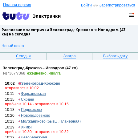
Полная версия
Войти
Зарегистрироваться
или
Электрички
Расписание электрички Зеленоград-Крюково →
Ипподром (47
км)
на сегодня
Новый поиск
Сегодня
Завтра
Выбрать дату
Зеленоград-Крюково – Ипподром (47 км)
№7367/7368
ежедневно, Иволга
10:02
Зеленоград-Крюково
отправился в 10:02
10:11
Фирсановская
10:15
Сходня
прибыл в 10:14 - отправился в 10:15
10:18
Подрезково
10:20
Новоподрезково
10:23
Молжаниново (бывш. Планерная)
10:29
Химки
прибыл в 10:30 - отправился в 10:32
10:32
Левобережная