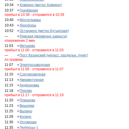
10:34
Ховрино (метро Ховрино)
10:37
Грачёвская
прибыл в 10:38 - отправился в 10:39
10:40
Моссельмаш
10:43
Лихоборы
10:52
Останкино (метро Бутырская)
—
Рижская (временно закрыта)
опережение 2 мин
11:03
Митьково
прибыл в 11:00 - отправился в 11:03
—
Пост Казанский (непасс. раздельн. пункт)
по графику
11:07
Электрозаводская
прибыл в 11:06 - отправился в 11:07
11:10
Сортировочная
11:13
Авиамоторная
11:15
Андроновка
11:18
Перово
прибыл в 11:17 - отправился в 11:18
11:20
Плющево
11:23
Вешняки
11:25
Выхино
11:28
Косино
11:30
Ухтомская
11:35
Люберцы-1