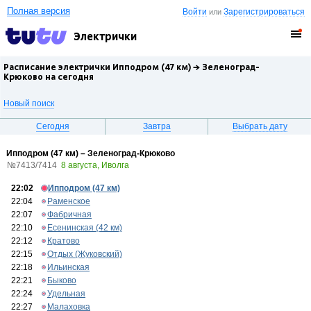
Полная версия
Войти
Зарегистрироваться
или
Электрички
Расписание электрички Ипподром (47 км) →
Зеленоград-
Крюково
на сегодня
Новый поиск
Сегодня
Завтра
Выбрать дату
Ипподром (47 км) – Зеленоград-Крюково
№7413/7414
8 августа, Иволга
22:02
Ипподром (47 км)
22:04
Раменское
22:07
Фабричная
22:10
Есенинская (42 км)
22:12
Кратово
22:15
Отдых (Жуковский)
22:18
Ильинская
22:21
Быково
22:24
Удельная
22:27
Малаховка