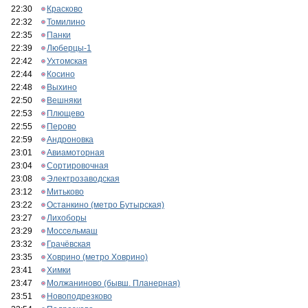
22:30
Красково
22:32
Томилино
22:35
Панки
22:39
Люберцы-1
22:42
Ухтомская
22:44
Косино
22:48
Выхино
22:50
Вешняки
22:53
Плющево
22:55
Перово
22:59
Андроновка
23:01
Авиамоторная
23:04
Сортировочная
23:08
Электрозаводская
23:12
Митьково
23:22
Останкино (метро Бутырская)
23:27
Лихоборы
23:29
Моссельмаш
23:32
Грачёвская
23:35
Ховрино (метро Ховрино)
23:41
Химки
23:47
Молжаниново (бывш. Планерная)
23:51
Новоподрезково