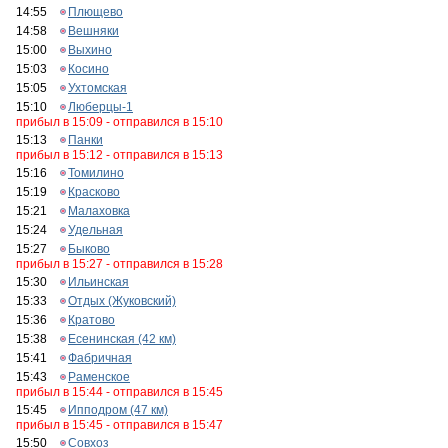
14:55
Плющево
14:58
Вешняки
15:00
Выхино
15:03
Косино
15:05
Ухтомская
15:10
Люберцы-1
прибыл в 15:09 - отправился в 15:10
15:13
Панки
прибыл в 15:12 - отправился в 15:13
15:16
Томилино
15:19
Красково
15:21
Малаховка
15:24
Удельная
15:27
Быково
прибыл в 15:27 - отправился в 15:28
15:30
Ильинская
15:33
Отдых (Жуковский)
15:36
Кратово
15:38
Есенинская (42 км)
15:41
Фабричная
15:43
Раменское
прибыл в 15:44 - отправился в 15:45
15:45
Ипподром (47 км)
прибыл в 15:45 - отправился в 15:47
15:50
Совхоз