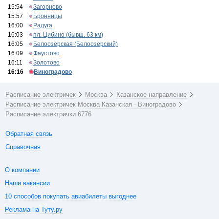
15:54
Загорново
15:57
Бронницы
16:00
Радуга
16:03
пл. Цибино (бывш. 63 км)
16:05
Белоозёрская (Белоозёрский)
16:09
Фаустово
16:11
Золотово
16:16
Виноградово
Расписание электричек
Москва
Казанское направление
Расписание электричек Москва Казанская - Виноградово
Расписание электрички 6776
Обратная связь
Справочная
О компании
Наши вакансии
10 способов покупать авиабилеты выгоднее
Реклама на Туту.ру