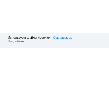
Используем файлы «cookie».
Соглашаюсь
Подробнее
Расписание электричек
Москва
Ленинградское направление
Обратная связь
О компании
Справочная
Наши вакансии
10 способов покупать ави