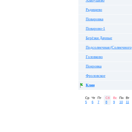
Алабушево
Радищево
Поваровка
Поварово-1
Берёзки Дачные
Подсолнечная (Солнечного
Головково
Покровка
Фроловское
Клин
Ср
Чт
Пт
Сб
Вс
Пн
Вт
5
6
7
8
9
10
11