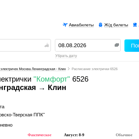
Авиабилеты
Ж/д билеты
По
00
убрать дату
электричек Москва Ленинградская - Клин
Расписание электрички 6526
лектрички
"Комфорт"
6526
нградская → Клин
та
овско-Тверская ППК"
дневно
Фактическое
Август: 8-9
Обычное