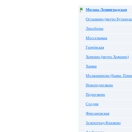
Москва Ленинградская
Останкино (метро Бутырска
Лихоборы
Моссельмаш
Грачёвская
Ховрино (метро Ховрино)
Химки
Молжаниново (бывш. Плане
Новоподрезково
Подрезково
Сходня
Фирсановская
Зеленоград-Крюково