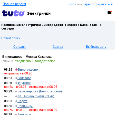
Полная версия
Войти
Зарегистрироваться
или
Электрички
Расписание электрички Виноградово →
Москва Казанская
на
сегодня
Новый поиск
Сегодня
Завтра
Выбрать дату
Виноградово – Москва Казанская
№6703
ежедневно, Стандарт плюс
08:19
Виноградово
отправился в 08:20
08:23
Золотово
08:25
Фаустово
прибыл в 08:26 - отправился в 08:26
08:29
Белоозёрская (Белоозёрский)
—
пл. Цибино (бывш. 63 км)
08:33
Радуга
08:36
Бронницы
прибыл в 08:39 - отправился в 08:39
08:39
Загорново