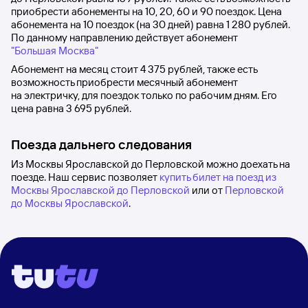
приобрести абонементы на 10, 20, 60 и 90 поездок. Цена
абонемента на 10 поездок (на 30 дней) равна
1
280 рублей
.
По данному направлению действует абонемент
"Большая Москва"
Абонемент на месяц стоит
4
375 рублей
, также есть
возможность приобрести месячный абонемент
на электричку, для поездок только по рабочим дням. Его
цена равна
3
695 рублей
.
Поезда дальнего следования
Из Москвы Ярославской до Перловской можно доехать на
поезде. Наш сервис позволяет
купить билет на поезд из
Москвы Ярославской до Перловской
или от
Перловской
до Москвы Ярославской
.