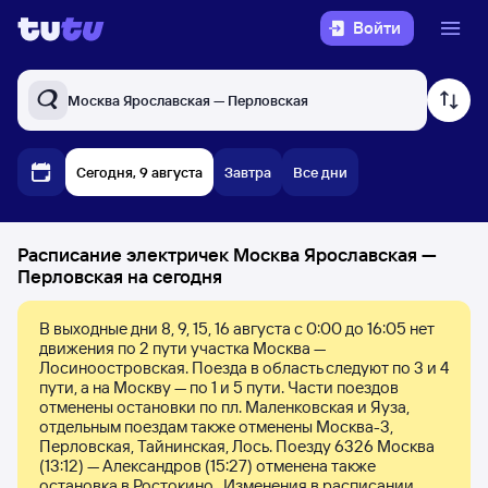
Войти
Москва Ярославская — Перловская
Сегодня, 9 августа
Завтра
Все дни
Расписание электричек Москва Ярославская —
Перловская на сегодня
В выходные дни 8, 9, 15, 16 августа с 0:00 до 16:05 нет 
движения по 2 пути участка Москва — 
Лосиноостровская. Поезда в область следуют по 3 и 4 
пути, а на Москву — по 1 и 5 пути. Части поездов 
отменены остановки по пл. Маленковская и Яуза, 
отдельным поездам также отменены Москва-3, 
Перловская, Тайнинская, Лось. Поезду 6326 Москва 
(13:12) — Александров (15:27) отменена также 
остановка в Ростокино.  Изменения в расписании 