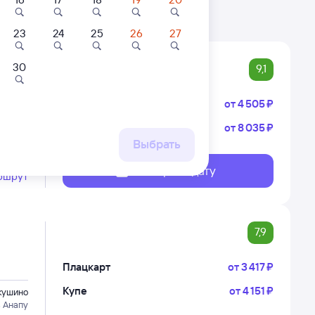
23
24
25
26
27
30
9,1
Плацкарт
от
4 ⁠505 ⁠₽
Купе
от
8 ⁠035 ⁠₽
кушино
в Анапу
Выбрать
Выберите дату
ршрут
7,9
Плацкарт
от
3 ⁠417 ⁠₽
Купе
от
4 ⁠151 ⁠₽
кушино
в Анапу