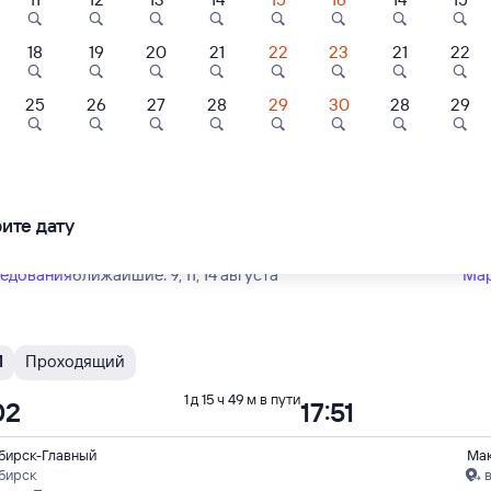
Тип вагона
юбой
18
19
20
21
22
23
21
22
25
26
27
28
29
30
28
29
Ы
Проходящий
1 д 15 ч 49 м в пути
02
17:51
бирск-Главный
Ма
бирск
ите дату
сноярска Пасс
ледования
ближайшие: 9, 11, 14 августа
Ма
И
Проходящий
1 д 15 ч 49 м в пути
02
17:51
бирск-Главный
Ма
бирск