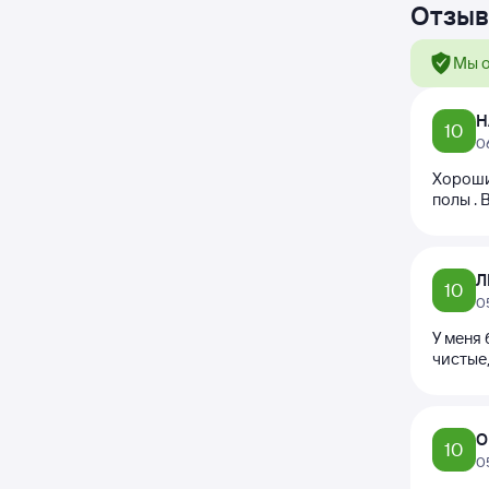
Отзыв
Мы о
Н
10
0
Хороши
полы . 
Л
10
0
У меня
чистые
О
10
0