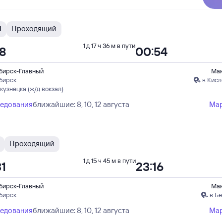
Н
Проходящий
1 д 17 ч 36 м в пути
18
00:54
бирск-Главный
Ма
бирск
в Кисл
кузнецка (ж/д вокзал)
ледования
ближайшие: 8, 10, 12 августа
Ма
Проходящий
1 д 15 ч 45 м в пути
31
23:16
бирск-Главный
Ма
бирск
в Б
ледования
ближайшие: 8, 10, 12 августа
Ма