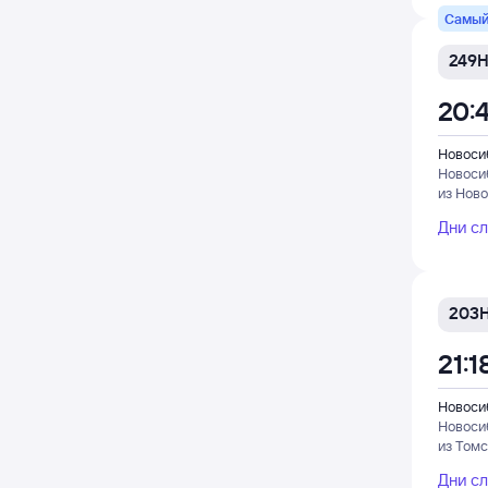
Самый
249
20:
Новоси
Новоси
из Ново
Дни с
203
21:1
Новоси
Новоси
из Томс
Дни с