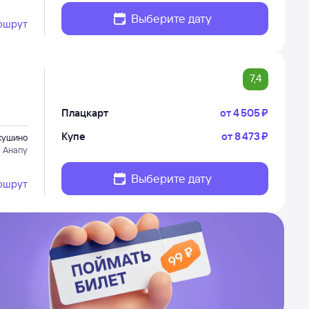
Выберите дату
ршрут
7,4
Плацкарт
от
4 ⁠505 ⁠₽
Купе
от
8 ⁠473 ⁠₽
кушино
в Анапу
Выберите дату
ршрут