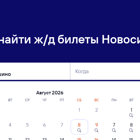
 найти
ж/д билеты Новос
Когда
тербург
Москва
Сегодня
Завтра
Август 2026
ВТ
СР
ЧТ
ПТ
СБ
ВС
ПН
ВТ
1
2
1
сание поездов Новосибирск-Главный 
4
5
6
7
8
9
7
8
ние поездов Макушино — Новосибирск-Главный
дажа билетов на 5 ноября. Отправление и прибытие по местному времени
11
12
13
14
15
16
14
15