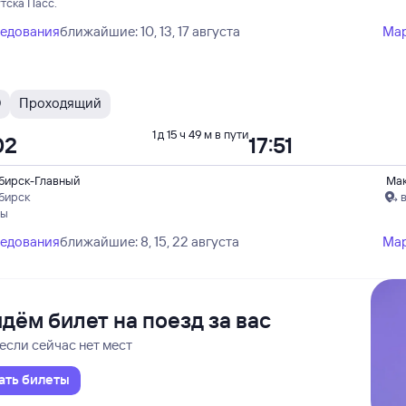
тска Пасс.
ледования
ближайшие: 10, 13, 17 августа
Ма
Э
Проходящий
1 д 15 ч 49 м в пути
02
17:51
бирск-Главный
Ма
бирск
ды
ледования
ближайшие: 8, 15, 22 августа
Ма
дём билет на поезд за вас
если сейчас нет мест
ать билеты