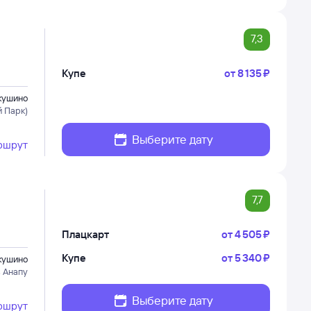
7,3
Купе
от
8 ⁠135 ⁠₽
кушино
 Парк)
Выберите дату
ршрут
7,7
Плацкарт
от
4 ⁠505 ⁠₽
Купе
от
5 ⁠340 ⁠₽
кушино
в Анапу
Выберите дату
ршрут