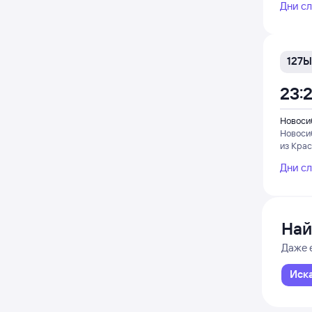
Дни с
127Ы
23:
Новоси
Новоси
из Кра
Дни с
Най
Даже 
Иск