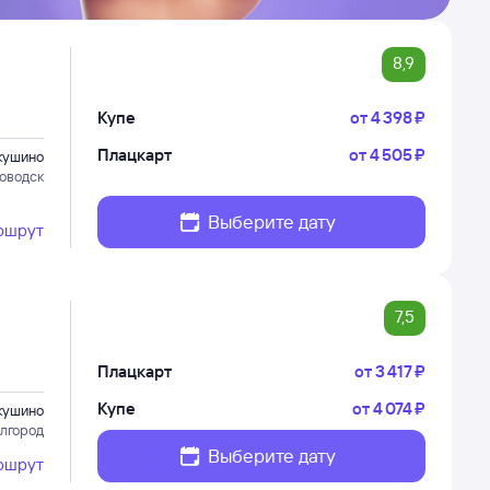
8,9
Купе
от
4 ⁠398 ⁠₽
Плацкарт
от
4 ⁠505 ⁠₽
кушино
оводск
Выберите дату
ршрут
7,5
Плацкарт
от
3 ⁠417 ⁠₽
Купе
от
4 ⁠074 ⁠₽
кушино
елгород
Выберите дату
ршрут