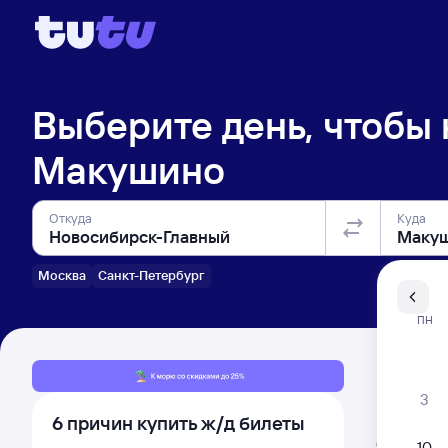
Выберите день, чтобы
Макушино
Откуда
Куда
Москва
Санкт-Петербург
Санкт-Пе
ПН
Распи
3
6 причин купить ж/д билеты
Расписа
Открыта про
10