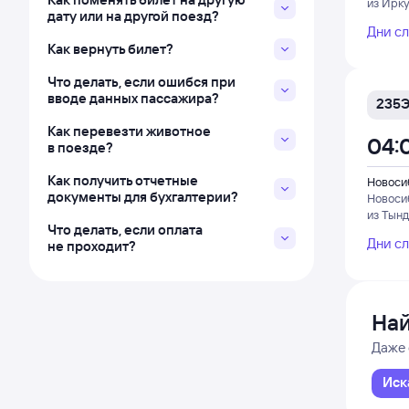
из Ирку
дату или на другой поезд?
Дни с
Как вернуть билет?
Что делать, если ошибся при
вводе данных пассажира?
235
Как перевезти животное
04:
в поезде?
Как получить отчетные
Новоси
документы для бухгалтерии?
Новоси
из Тын
Что делать, если оплата
Дни с
не проходит?
Най
Даже 
Иск