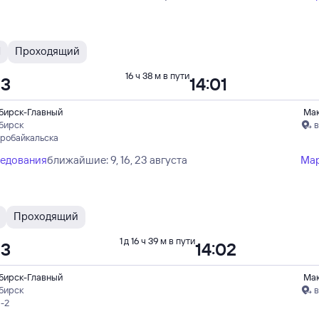
И
Проходящий
16 ч 38 м в пути
23
14:01
бирск-Главный
Ма
бирск
в
еробайкальска
ледования
ближайшие: 9, 16, 23 августа
Ма
Проходящий
1 д 16 ч 39 м в пути
23
14:02
бирск-Главный
Ма
бирск
в
-2