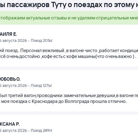
ы пассажиров Туту о поездах по этому
тображаем актуальные отзывы и не удаляем отрицательные мн
АИЛЯ Е.
6 августа 2026 • Поезд 201Ы
й поезд . Персонал вежливый ,в вагоне чисто ,работает кондиц
Всё очень достойно ,кофе есть с кофе машины(что очень важно ) .
ЮБОВЬ О.
5 августа 2026 • Поезд 127Ы
 был третий вагон,проводники замечательные девушки,в вагоне п
, моя поездка с Краснодара до Волгограда прошла отлично.
КСАНА Р.
5 августа 2026 • Поезд 249Н