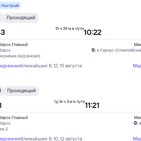
 быстрый
Н
Проходящий
15 ч 39 м в пути
43
10:22
бирск-Главный
Ма
бирск
в Сириус (Олимпийский
кузнецка (ж/д вокзал)
ледования
ближайшие: 8, 12, 15 августа
Ма
Н
Проходящий
1 д 16 ч 3 м в пути
8
11:21
бирск-Главный
Ма
бирск
ка-2
ледования
ближайшие: 8, 10, 12 августа
Ма