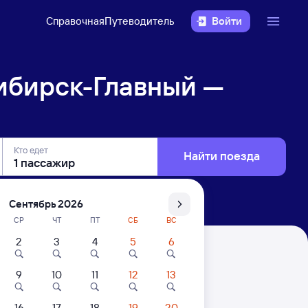
Справочная
Путеводитель
Войти
ибирск-Главный —
Кто едет
Найти поезда
Сентябрь 2026
СР
ЧТ
ПТ
СБ
ВС
2
3
4
5
6
— Макушино
9
10
11
12
13
. Цены за 1 пассажира
16
17
18
19
20