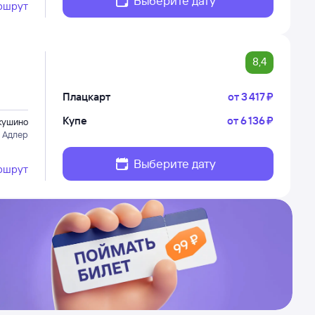
Выберите дату
ршрут
8,4
Плацкарт
от
3 ⁠417 ⁠₽
Купе
от
6 ⁠136 ⁠₽
кушино
 Адлер
Выберите дату
ршрут