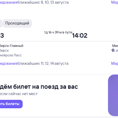
ледования
ближайшие: 8, 10, 13 августа
Ма
Проходящий
1 д 16 ч 39 м в пути
23
14:02
бирск-Главный
Ма
бирск
в
сноярска Пасс
ледования
ближайшие: 11, 12, 14 августа
Ма
дём билет на поезд за вас
если сейчас нет мест
ать билеты