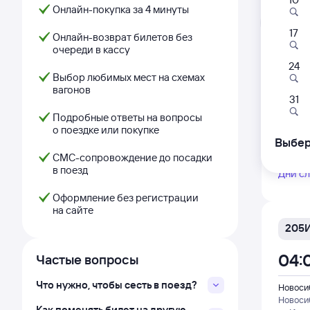
Онлайн-покупка за 4 минуты
Л
17
Онлайн-возврат билетов без
очереди в кассу
24
201
Выбор любимых мест на схемах
вагонов
04:
31
Подробные ответы на вопросы
Новоси
о поездке или покупке
Новоси
Выбер
из Кра
СМС-сопровождение до посадки
в поезд
Дни с
Оформление без регистрации
на сайте
205
04:
Частые вопросы
Что нужно, чтобы сесть в поезд?
Новоси
Новоси
Как поменять билет на другую