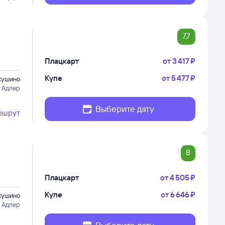
7,7
Плацкарт
от
3 ⁠417 ⁠₽
Купе
от
5 ⁠477 ⁠₽
кушино
 Адлер
Выберите дату
ршрут
8
Плацкарт
от
4 ⁠505 ⁠₽
Купе
от
6 ⁠646 ⁠₽
кушино
 Адлер