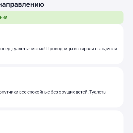
 направлению
ения
ионер ,туалеты чистые! Проводницы вытирали пыль ,мыли
опутчики все спокойные без орущих детей. Туалеты