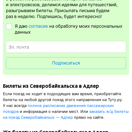
Электронная регистрация
производится
сразу
после оплаты
и электровозов, делимся идеями для путешествий,
билета.
Электронная регистрация
— это опция, которая
разыгрываем билеты. Присылать письма будем
упрощает жизнь пассажиру. Её преимущество в том, что
раз в неделю. Подпишись, будет интересно!
не нужно быть на вокзале и получать ж/д билет на бланке.
Я даю
согласие
на обработку моих персональных
Электронная регистрация
доступна почти для всех заказов,
данных
исключение составляют поезда
железных дорог СНГ. Для
посадки в поезд будет нужен оригинал паспорта, указанный
в электронном ж/д билете. А в случае отсутствия электронной
регистрации еще и распечатка посадочного купона.
Подписаться
Билеты из Северобайкальска в Адлер
Если поезд не ходит в подходящее вам время, приобретайте
билеты на любой другой поезд этого направления на Туту.ру.
У нас всегда
полное расписание движения пассажирских
поездов
и информация о наличии мест. Или
заказать
ж/д
билеты
на поезд Северобайкальск — Адлер
прямо на сайте.