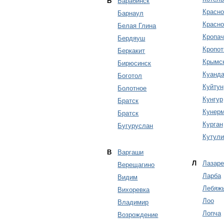
Б
Барабинск
Красно
Барнаул
Красно
Белая Глина
Кропач
Бердяуш
Кропот
Беркакит
Крымс
Бирюсинск
Куанд
Боготол
Куйтун
Болотное
Кунгур
Братск
Кунер
Братск
Курган
Бугуруслан
Кутули
В
Варгаши
Л
Лазаре
Верещагино
Ларба
Видим
Лебяж
Вихоревка
Лоо
Владимир
Лопча
Возрождение