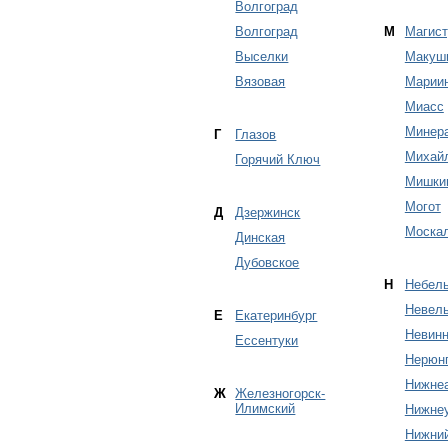
Волгоград
Волгоград
М
Магис
Выселки
Макуш
Вязовая
Марии
Миасс
Минер
Г
Глазов
Михай
Горячий Ключ
Мишки
Могот
Д
Дзержинск
Моска
Динская
Дубовское
Н
Небел
Невель
Е
Екатеринбург
Невин
Ессентуки
Нерюн
Нижнеа
Ж
Железногорск-
Илимский
Нижне
Нижни