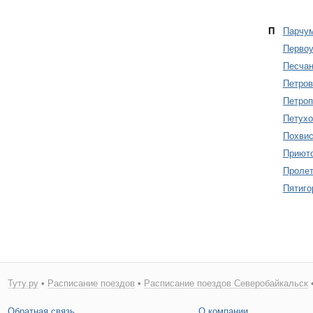
П
Парчу
Первоу
Песчан
Петров
Петроп
Петухо
Похвис
Приют
Пролет
Пятиго
Туту.ру
•
Расписание поездов
•
Расписание поездов Северобайкальск
•
Обратная связь
О компании