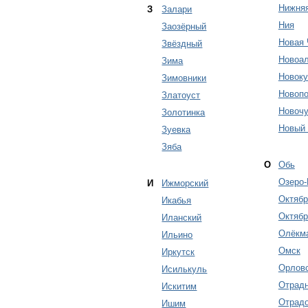
Нижня
З
Залари
Ния
Заозёрный
Новая 
Звёздный
Новоал
Зима
Новок
Зимовники
Новопо
Златоуст
Новочу
Золотинка
Новый 
Зуевка
Зяба
О
Обь
Озеро-
И
Ижморский
Октябр
Икабья
Октябр
Иланский
Олёкм
Ильино
Омск
Иркутск
Орлов
Исилькуль
Отрад
Искитим
Отрадо
Ишим