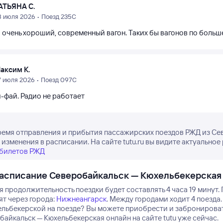
АТЬЯНА С.
8 июля 2026 • Поезд 235С
 очень хороший, современный вагон. Таких бы вагонов по больш
аксим К.
7 июля 2026 • Поезд 097С
-фай. Радио не работает
ремя отправления и прибытия пассажирских поездов РЖД из Сев
изменения в расписании. На сайте tutu.ru вы видите актуальное
 билетов РЖД
асписание Северобайкальск — Кюхельбекерская
 продолжительность поездки будет составлять 4 часа 19 минут.
т через города:
Нижнеангарск
.
Между городами ходит 4 поезда.
ельбекерской на поезде? Вы можете приобрести и заброниров
байкальск — Кюхельбекерская онлайн на сайте tutu уже сейчас.