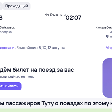
С
Проходящий
4 ч 19 м в пути
8
02:07
байкальск
Кюхельбек
ловодска
Я
в
ледования
ближайшие: 8, 10, 12 августа
Ма
дём билет на поезд за вас
если сейчас нет мест
ать билеты
ы пассажиров Туту о поездах по этому