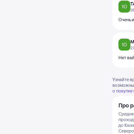
Т
10
2
Очень и
М
10
2
Нет вай
Узнайте в
возможны 
о покупке
Про р
Средняя
проходя
до Кюх
Северо