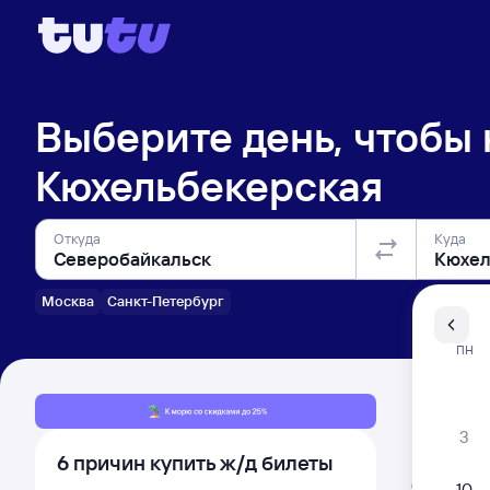
Выберите день, чтобы
Кюхельбекерская
Откуда
Куда
Москва
Санкт-Петербург
Санкт-Пе
ПН
Распи
3
6 причин купить ж/д билеты
Расписа
Открыта про
10