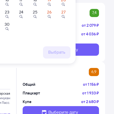
23
24
25
26
27
7,4
30
Плацкарт
от
2 ⁠079 ⁠₽
Купе
от
4 ⁠036 ⁠₽
ерская
нчукан
 Тынду
Выберите дату
ршрут
Выбрать
6,9
Общий
от
1 ⁠156 ⁠₽
Плацкарт
от
1 ⁠933 ⁠₽
ерская
нчукан
Купе
от
2 ⁠680 ⁠₽
 Пасс.
Выберите дату