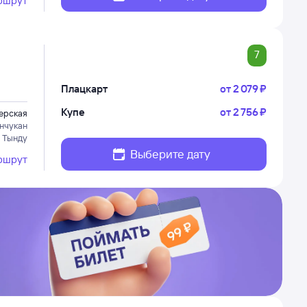
ршрут
7
Плацкарт
от
2 ⁠079 ⁠₽
Купе
от
2 ⁠756 ⁠₽
ерская
нчукан
 Тынду
Выберите дату
ршрут