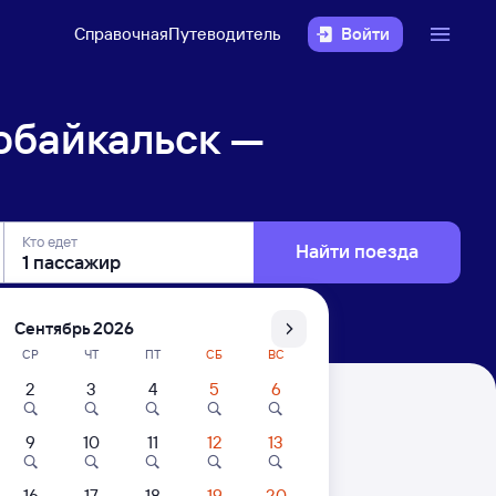
Справочная
Путеводитель
Войти
обайкальск —
Кто едет
Найти поезда
Сентябрь 2026
СР
ЧТ
ПТ
СБ
ВС
2
3
4
5
6
хельбекерская
9
10
11
12
13
. Цены за 1 пассажира
16
17
18
19
20