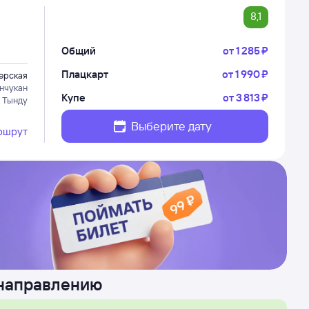
8,1
Общий
от
1 ⁠285 ⁠₽
Плацкарт
от
1 ⁠990 ⁠₽
ерская
нчукан
Купе
от
3 ⁠813 ⁠₽
 Тынду
Выберите дату
ршрут
 направлению