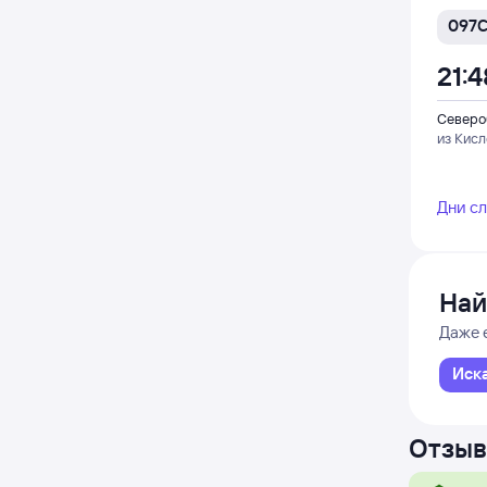
097
21:4
Северо
из Кис
Дни с
Най
Даже 
Иск
Отзыв