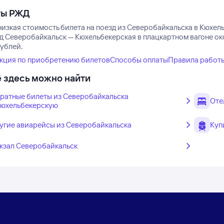
ты РЖД
изкая стоимость билета на поезд из Северобайкальска в Кюхель
зд Северобайкальск — Кюхельбекерская в плацкартном вагоне ок
рублей.
кция по приобретению билетов
Способы оплаты
Правила работ
 здесь можно найти
ратные билеты из Северобайкальска
Оте
Кюхельбекерскую
угие авиарейсы из Северобайкальска
Куп
кзал Северобайкальск