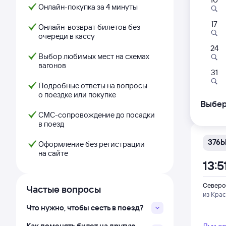
Самый
Онлайн-покупка за 4 минуты
17
235
Онлайн-возврат билетов без
очереди в кассу
02:
24
Выбор любимых мест на схемах
вагонов
Северо
31
из Ана
Подробные ответы на вопросы
о поездке или покупке
Дни с
Выбер
СМС-сопровождение до посадки
в поезд
376
Оформление без регистрации
на сайте
13:5
Северо
Частые вопросы
из Кра
Что нужно, чтобы сесть в поезд?
Как поменять билет на другую