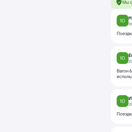
Мы о
Н
10
3
Поездк
Е
10
2
Вагон 6
использ
И
10
2
Поездка