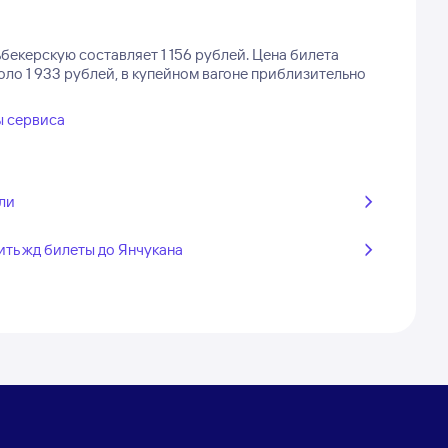
бекерскую составляет 1 156 рублей.
Цена билета
оло 1 933 рублей, в купейном вагоне приблизительно
ы сервиса
ли
ить жд билеты до Янчукана