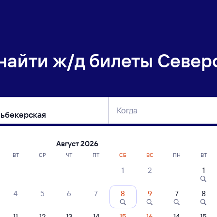
 найти
ж/д билеты Север
Когда
тербург
Москва
Сегодня
Завтра
Август 2026
ВТ
СР
ЧТ
ПТ
СБ
ВС
ПН
ВТ
1
2
1
сание поездов Северобайкальск — Кю
4
5
6
7
8
9
7
8
ние поездов Кюхельбекерская — Северобайкальск
дажа билетов на 5 ноября. Отправление и прибытие по местному времени
11
12
13
14
15
16
14
15