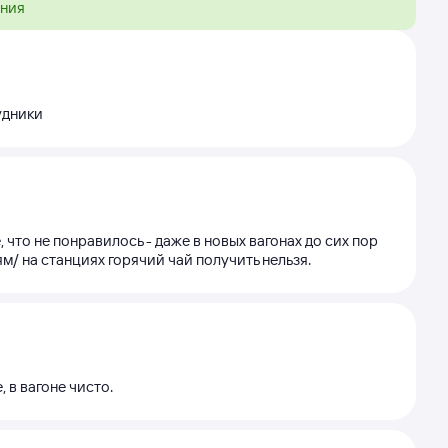
ения
удники
что не понравилось - даже в новых вагонах до сих пор
м/ на станциях горячий чай получить нельзя.
 в вагоне чисто.