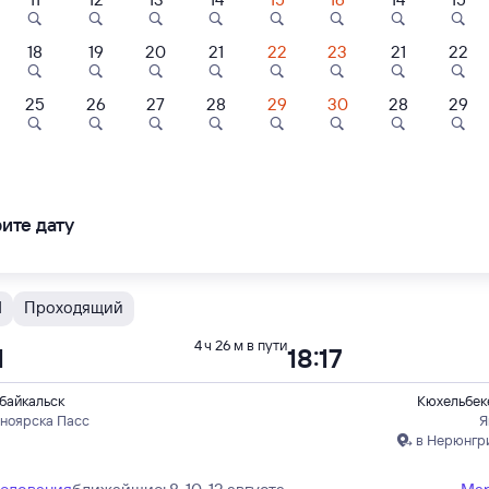
 быстрый
18
19
20
21
22
23
21
22
С
Проходящий
4 ч 12 м в пути
56
07:08
25
26
27
28
29
30
28
29
байкальск
Кюхельбек
пы
Я
в
ледования
ближайшие: 11, 18, 25 августа
Ма
ите дату
Ы
Проходящий
4 ч 26 м в пути
1
18:17
байкальск
Кюхельбек
сноярска Пасс
Я
в Нерюнгри