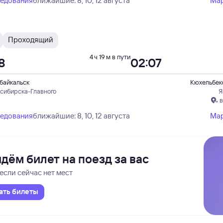
ледования
ближайшие: 8, 10, 12 августа
Ма
Проходящий
4 ч 19 м в пути
8
02:07
байкальск
Кюхельбек
осибирска-Главного
Я
в
ледования
ближайшие: 8, 10, 12 августа
Ма
дём билет на поезд за вас
если сейчас нет мест
ать билеты