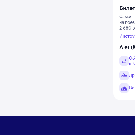
Биле
Самая н
на пое
2 680 
Инстру
А ещё
Об
в 
Др
Во