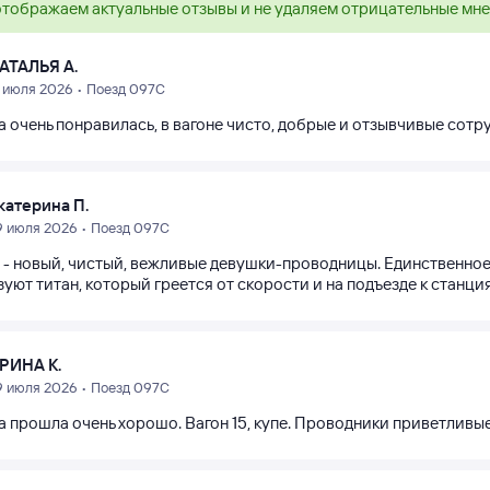
тображаем актуальные отзывы и не удаляем отрицательные мн
АТАЛЬЯ А.
1 июля 2026 • Поезд 097С
а очень понравилась, в вагоне чисто, добрые и отзывчивые сотр
катерина П.
9 июля 2026 • Поезд 097С
 - новый, чистый, вежливые девушки-проводницы. Единственное, 
уют титан, который греется от скорости и на подъезде к станция
РИНА К.
9 июля 2026 • Поезд 097С
 прошла очень хорошо. Вагон 15, купе. Проводники приветливые,