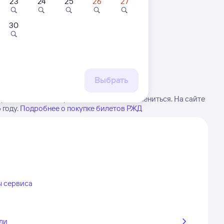
23
24
25
26
27
30
 маршруту
бытия, либо посмотрите
рт
Выбрать
ратите внимание, расписание может измениться. На сайте
году.
Подробнее о покупке билетов РЖД
ы сервиса
ли