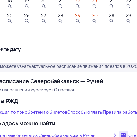
18
19
20
21
22
23
21
22
25
26
27
28
29
30
28
29
Нет рейсов по этому
Измените место отправления или при
другой транспо
ите дату
 график движения рейсов РЖД из Северобайкальска в Ручей. Об
можете узнать актуальное расписание движения поездов в 2026 
асписание Северобайкальск — Ручей
м направлении курсирует 0 поездов.
ты РЖД
кция по приобретению билетов
Способы оплаты
Правила работ
 здесь можно найти
ратные билеты из Северобайкальска в Ручей
Оте