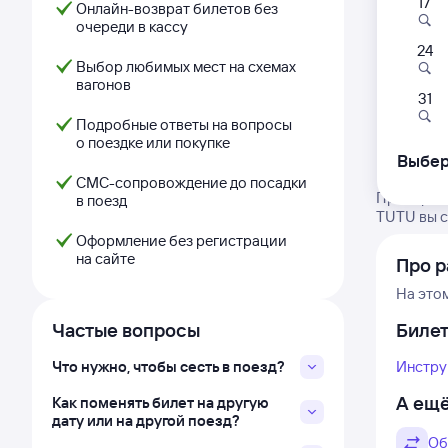
17
Онлайн-возврат билетов без
очереди в кассу
24
Выбор любимых мест на схемах
вагонов
31
Подробные ответы на вопросы
о поездке или покупке
Выбер
СМС-сопровождение до посадки
Проверьте
в поезд
TUTU вы с
Оформление без регистрации
на сайте
Про р
На это
Частые вопросы
Биле
Что нужно, чтобы сесть в поезд?
Инстру
А ещё
Как поменять билет на другую
дату или на другой поезд?
Об