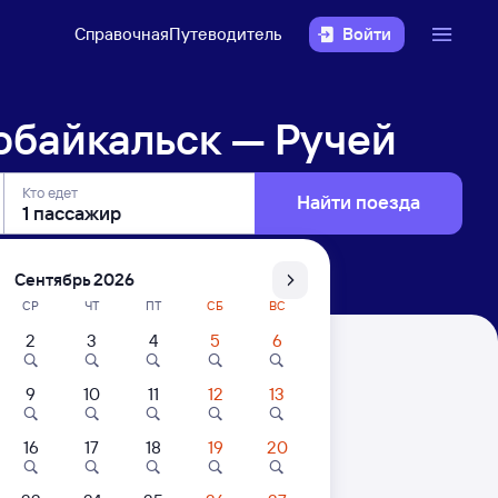
Справочная
Путеводитель
Войти
обайкальск — Ручей
Кто едет
Найти поезда
Сентябрь 2026
СР
ЧТ
ПТ
СБ
ВС
2
3
4
5
6
ей
9
10
11
12
13
16
17
18
19
20