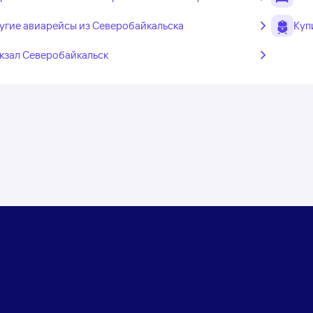
угие авиарейсы из Северобайкальска
Куп
кзал Северобайкальск