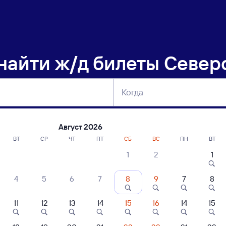
 найти
ж/д билеты Север
Когда
тербург
Москва
Сегодня
Завтра
Август 2026
ВТ
СР
ЧТ
ПТ
СБ
ВС
ПН
ВТ
1
2
1
сание поездов Северобайкальск — Руч
4
5
6
7
8
9
7
8
11
12
13
14
15
16
14
15