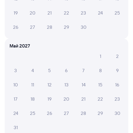
001Ж
Волгоград
Проходящий
9,3
19
20
21
22
23
24
25
2 ч 13 м в пути
07:17
09:30
26
27
28
29
30
Узуново
Москва Павелецкая
из Волгограда-1
Москва
Май 2027
Дни следования
ближайшие: 8, 9, 10 августа
Маршрут
1
2
Плацкарт
Купе
СВ
от
1 ⁠911 ⁠₽
от
3 ⁠066 ⁠₽
от
9 ⁠062 ⁠₽
3
4
5
6
7
8
9
Выберите дату
10
11
12
13
14
15
16
Фирменный
17
18
19
20
21
22
23
047Ж
Проходящий
8,7
2 ч 21 м в пути
24
25
26
27
28
29
30
07:35
09:56
31
Узуново
Москва Павелецкая
из Балаково
Москва