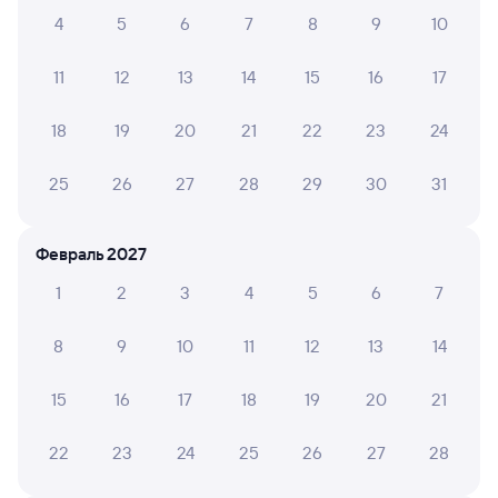
2 ч 36 м в пути
04:16
06:52
4
5
6
7
8
9
10
Узуново
Москва Павелецкая
11
12
13
14
15
16
17
из Саратова-1 Пасс.
Москва
Дни следования
ближайшие: 8, 9, 10 августа
Маршрут
18
19
20
21
22
23
24
Сидячий
Плацкарт
Купе
25
26
27
28
29
30
31
от
810 ⁠₽
от
1 ⁠375 ⁠₽
от
1 ⁠786 ⁠₽
Выберите дату
Февраль 2027
Фирменный
1
2
3
4
5
6
7
009Ж
Саратов
Проходящий
9,2
8
9
10
11
12
13
14
2 ч 21 м в пути
05:01
07:22
15
16
17
18
19
20
21
Узуново
Москва Павелецкая
из Саратова-1 Пасс.
Москва
22
23
24
25
26
27
28
Дни следования
ближайшие: 8, 9, 10 августа
Маршрут