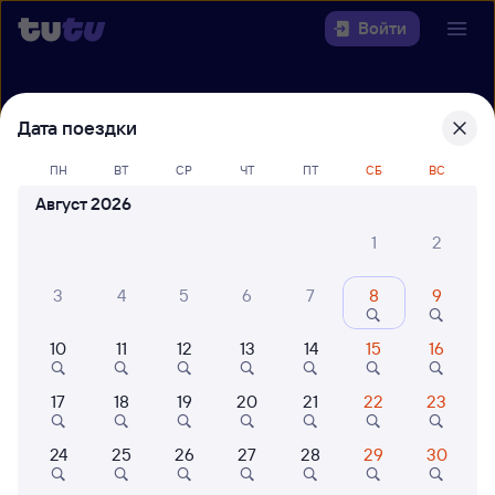
Войти
Выберите день, чтобы найти
ж/д
Дата поездки
билеты Узуново — Москва
Павелецкая
ПН
ВТ
СР
ЧТ
ПТ
СБ
ВС
Август 2026
Откуда
1
2
Куда
3
4
5
6
7
8
9
Когда
10
11
12
13
14
15
16
Кто едет
17
18
19
20
21
22
23
Найти поезда
24
25
26
27
28
29
30