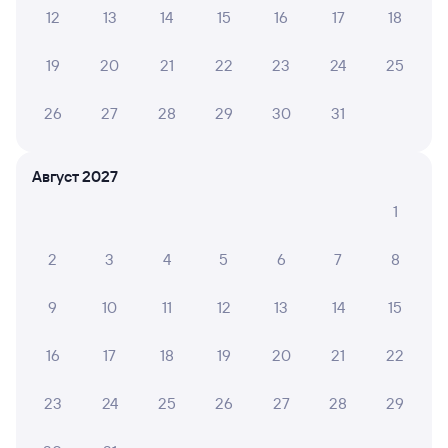
Выберите дату
12
13
14
15
16
17
18
19
20
21
22
23
24
25
472С
Проходящий
6,7
26
27
28
29
30
31
2 ч 35 м в пути
09:34
12:09
Узуново
Москва Павелецкая
Август 2027
из Адлера
Москва
1
Дни следования
ближайшие: 8, 9, 10 августа
Маршрут
2
3
4
5
6
7
8
Плацкарт
Купе
СВ
от
1 ⁠196 ⁠₽
от
1 ⁠799 ⁠₽
от
5 ⁠047 ⁠₽
9
10
11
12
13
14
15
Выберите дату
16
17
18
19
20
21
22
015Ж
Проходящий
7,9
23
24
25
26
27
28
29
2 ч 51 м в пути