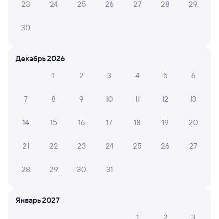
23
24
25
26
27
28
29
Тюмень
Сургут
из Адлера
в Нижневартовск-1
30
Дни следования
ближайшие: 8, 10, 12 августа
Маршрут
Плацкарт
Купе
СВ
Декабрь 2026
от
2 ⁠215 ⁠₽
от
2 ⁠448 ⁠₽
от
9 ⁠566 ⁠₽
1
2
3
4
5
6
Выберите дату
7
8
9
10
11
12
13
Найдём билет на поезд за вас
14
15
16
17
18
19
20
Даже если сейчас нет мест
21
22
23
24
25
26
27
Искать билеты
Фирменный
28
29
30
31
060М
Тюмень
Проходящий
8,6
11 ч 46 м в пути
03:58
15:44
Январь 2027
1
2
3