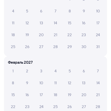
Тюмень
Сургут
из Москвы Казанской
4
5
6
7
8
9
10
Дни следования
ближайшие: 9, 11, 13 августа
Маршрут
11
12
13
14
15
16
17
Купе
Плацкарт
от
2 ⁠050 ⁠₽
от
2 ⁠186 ⁠₽
18
19
20
21
22
23
24
Выберите дату
25
26
27
28
29
30
31
102Й
Проходящий
7,3
Февраль 2027
12 ч 51 м в пути
06:58
19:49
1
2
3
4
5
6
7
Тюмень
Сургут
8
9
10
11
12
13
14
из Пензы-1
в Нижневартовск-1
Дни следования
ближайшие: 8, 10, 12 августа
Маршрут
15
16
17
18
19
20
21
Плацкарт
Купе
22
23
24
25
26
27
28
от
1 ⁠912 ⁠₽
от
2 ⁠276 ⁠₽