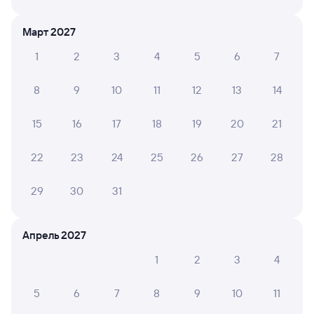
Выберите дату
Март 2027
Фирменный
1
2
3
4
5
6
7
012Я
Ямал
Проходящий
8,5
8
9
10
11
12
13
14
12 ч 51 м в пути
06:58
19:49
15
16
17
18
19
20
21
Тюмень
Сургут
из Москвы Ярославской
в Новый Уренгой
22
23
24
25
26
27
28
Дни следования
ближайшие: 9, 11, 13 августа
Маршрут
29
30
31
Плацкарт
Купе
от
4 ⁠012 ⁠₽
от
4 ⁠170 ⁠₽
Апрель 2027
Выберите дату
1
2
3
4
5
6
7
8
9
10
11
412Е
Проходящий