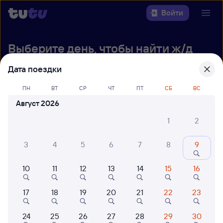
Войти
Выберите день, чтобы найти
ж/д
билеты Тюмень — Сургут
Дата поездки
Откуда
ПН
ВТ
СР
ЧТ
ПТ
СБ
ВС
Август 2026
Куда
1
2
Когда
3
4
5
6
7
8
9
Кто едет
10
11
12
13
14
15
16
Найти поезда
17
18
19
20
21
22
23
24
25
26
27
28
29
30