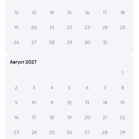
12
13
14
15
16
17
18
380У
Проходящий
7,1
19
20
21
22
23
24
25
12 ч 23 м в пути
12:10
00:33
26
27
28
29
30
31
Тюмень
Сургут
из Оренбурга
в Новый Уренгой
Август 2027
Дни следования
ближайшие: 8, 10, 12 августа
Маршрут
1
Плацкарт
Купе
от
1 ⁠701 ⁠₽
от
1 ⁠826 ⁠₽
2
3
4
5
6
7
8
Выберите дату
9
10
11
12
13
14
15
16
17
18
19
20
21
22
144Й
Проходящий
7,8
12 ч 5 м в пути
23
24
25
26
27
28
29
18:13
06:18