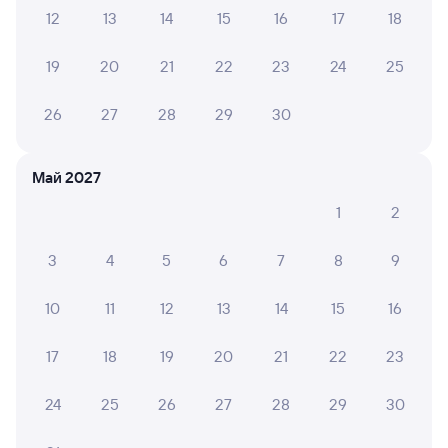
15 ч 18 м в пути
08:56
00:14
12
13
14
15
16
17
18
Тюмень
Сургут
19
20
21
22
23
24
25
из Перми-2
в Новый Уренгой
26
27
28
29
30
Дни следования
Маршрут
ближайшие: 14, 16, 18 сентября
Май 2027
Плацкарт
Купе
от
2 ⁠535 ⁠₽
от
4 ⁠073 ⁠₽
1
2
Выберите дату
3
4
5
6
7
8
9
10
11
12
13
14
15
16
112Е
Проходящий
6,4
12 ч 7 м в пути
08:56
21:03
17
18
19
20
21
22
23
Тюмень
Сургут
24
25
26
27
28
29
30
из Перми-2
в Новый Уренгой