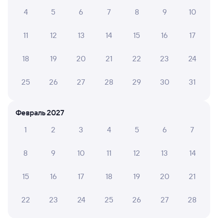
001Б
Беларусь
Проходящий
9,3
4
5
6
7
8
9
10
3 ч 57 м в пути
03:29
07:26
11
12
13
14
15
16
17
Смоленск Центральный
Минск-Пасс.
18
19
20
21
22
23
24
Смоленск
Минск
из Москвы Белорусской
25
26
27
28
29
30
31
Дни следования
ближайшие: 10, 11, 12 августа
Маршрут
Февраль 2027
Плацкарт
Купе
СВ
от
3 ⁠410 ⁠₽
от
5 ⁠056 ⁠₽
от
9 ⁠681 ⁠₽
1
2
3
4
5
6
7
Выберите дату
8
9
10
11
12
13
14
027Б
Проходящий
8
15
16
17
18
19
20
21
4 ч 8 м в пути
04:49
08:57
22
23
24
25
26
27
28
Смоленск Центральный
Минск-Пасс.