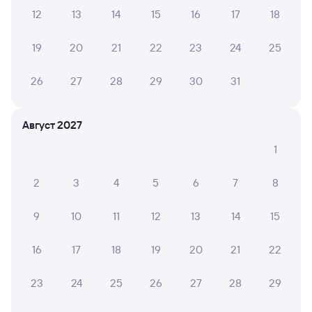
из Адлера
в Калининград Пасс Южный
12
13
14
15
16
17
18
Дни следования
ближайшие: 10, 11, 12 августа
Маршрут
19
20
21
22
23
24
25
Плацкарт
Купе
26
27
28
29
30
31
от
2 ⁠525 ⁠₽
от
4 ⁠100 ⁠₽
Выберите дату
Август 2027
1
721М
Ласточка
Проходящий
9
2
3
4
5
6
7
8
3 ч 9 м в пути
19:51
23:00
9
10
11
12
13
14
15
Смоленск Центральный
Минск-Пасс.
Смоленск
Минск
из Москвы Белорусской
16
17
18
19
20
21
22
Дни следования
ближайшие: 10, 11, 12 августа
Маршрут
23
24
25
26
27
28
29
Сидячий