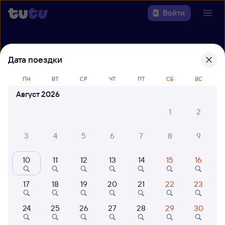
Войти
Выберите день, чтобы найти
ж/д
Дата поездки
билеты Смоленск Центральный —
Минск-Пасс.
ПН
ВТ
СР
ЧТ
ПТ
СБ
ВС
Август 2026
Откуда
1
2
Куда
3
4
5
6
7
8
9
Когда
10
11
12
13
14
15
16
Кто едет
17
18
19
20
21
22
23
Найти поезда
24
25
26
27
28
29
30