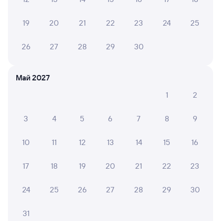
от
3 ⁠069 ⁠₽
от
4 ⁠318 ⁠₽
Выберите дату
19
20
21
22
23
24
25
Самый быстрый
26
27
28
29
30
717М
Ласточка
Проходящий
8,8
3 ч 8 м в пути
10:06
13:14
Май 2027
1
2
Смоленск Центральный
Минск-Пасс.
Смоленск
Минск
из Москвы Белорусской
3
4
5
6
7
8
9
Дни следования
ближайшие: 10, 11, 12 августа
Маршрут
10
11
12
13
14
15
16
Сидячий
17
18
19
20
21
22
23
от
1 ⁠805 ⁠₽
Выберите дату
24
25
26
27
28
29
30
31