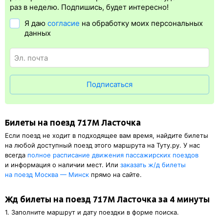
упрощает жизнь пассажиру. Её преимущество в том, что
раз в неделю. Подпишись, будет интересно!
не требуется ехать на вокзал и покупать ж/д билет на бланке.
Я даю
согласие
на обработку моих персональных
Электронная регистрация
доступна почти для всех заказов,
данных
исключение составляют поезда
железных дорог СНГ. Для
посадки в поезд понадобится оригинал удостоверения
личности, указанный в электронном жд билете. А в случае
отсутствия электронной регистрации еще и распечатка
посадочного купона.
Подписаться
Билеты на поезд 717М Ласточка
Если поезд не ходит в подходящее вам время, найдите билеты
на любой доступный поезд этого маршрута на Туту.ру. У нас
всегда
полное расписание движения пассажирских поездов
и информация о наличии мест. Или
заказать
ж/д
билеты
на поезд Москва — Минск
прямо на сайте.
Жд билеты на поезд 717М Ласточка за 4 минуты
1. Заполните маршрут и дату поездки в форме поиска.