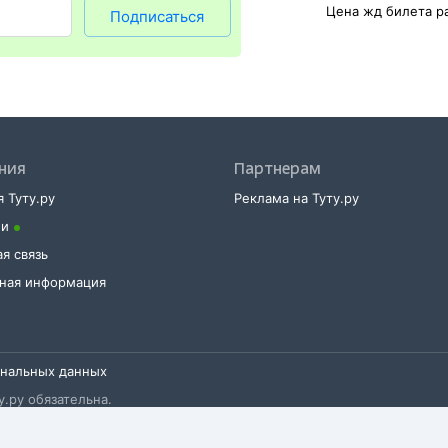
Цена жд билета р
Подписаться
ния
Партнерам
 Туту.ру
Реклама на Туту.ру
ии
я связь
тная информация
ональных данных
.ру обязательна.