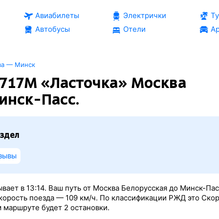
Авиабилеты
Электрички
Т
Автобусы
Отели
Ар
ва — Минск
717М «Ласточка» Москва
инск-Пасс.
здел
зывы
ывает в 13:14. Ваш путь от Москва Белорусская до Минск-Пас
скорость поезда — 109 км/ч. По классификации РЖД это Ско
м маршруте будет 2 остановки.