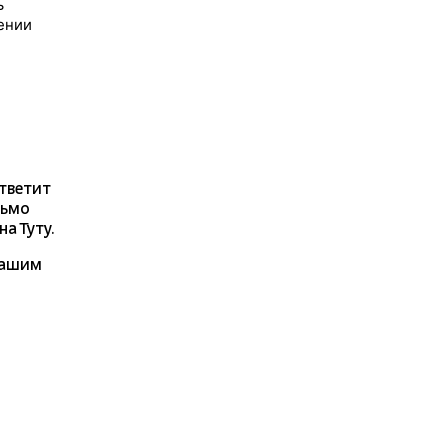
ь
ении
ответит
сьмо
а Туту.
нашим