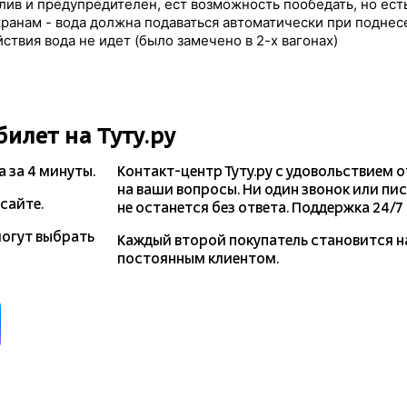
лив и предупредителен, ест возможность пообедать, но ест
 кранам - вода должна подаваться автоматически при поднес
йствия вода не идет (было замечено в 2-х вагонах)
билет на Туту.ру
а
за 4 минуты.
Контакт-центр Туту.ру с удовольствием 
на ваши вопросы. Ни один звонок или пи
сайте.
не останется без ответа. Поддержка 24/7 н
могут выбрать
Каждый второй покупатель становится 
постоянным клиентом.