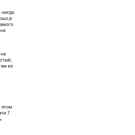
, нигде
ошо,в
самого
 на
 не
стый,
там из
в этом
эти 7
ь