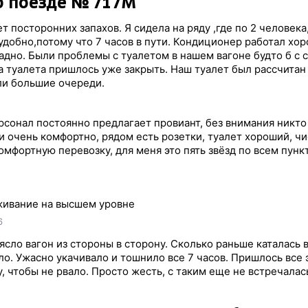
о поезде № 717М
ет посторонних запахов. Я сидела на ряду ,где по 2 человека
удобно,потому что 7 часов в пути. Кондиционер работал хор
адно. Были проблемы с туалетом в нашем вагоне будто б с 
ба туалета пришлось уже закрыть. Наш туалет был рассчитан
ли большие очереди.
сонал постоянно предлагает провиант, без внимания никто
ри очень комфортно, рядом есть розетки, туалет хороший, чи
омфортную перевозку, для меня это пять звёзд по всем пунк
ивание на высшем уровне
6
ясло вагон из стороны в сторону. Сколько раньше каталась 
ло. Ужасно укачивало и тошнило все 7 часов. Пришлось все 
у, чтобы не рвало. Просто жесть, с таким еще не встречалас