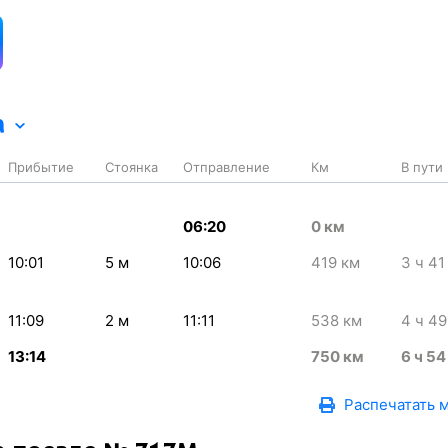
а
Прибытие
Стоянка
Отправление
Км
В пути
06:20
0
км
10:01
5
м
10:06
419
км
3
ч 41
11:09
2
м
11:11
538
км
4
ч 49
13:14
750
км
6
ч 54
Распечатать 