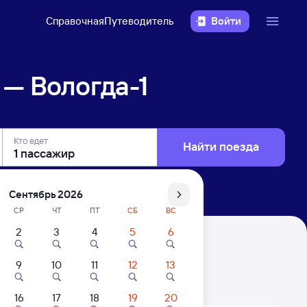
Справочная
Путеводитель
Войти
— Вологда-1
Кто едет
Найти поезда
Сентябрь 2026
СР
ЧТ
ПТ
СБ
ВС
2
3
4
5
6
9
10
11
12
13
. Цены за 1 пассажира
16
17
18
19
20