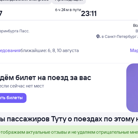
6 ч 24 м в пути
7
23:11
Во
еринбурга Пасс.
В
в Санкт-Петербург
ледования
ближайшие: 6, 8, 10 августа
Ма
дём билет на поезд за вас
если сейчас нет мест
ать билеты
ы пассажиров Туту о поездах по этому
тображаем актуальные отзывы и не удаляем отрицательные мн