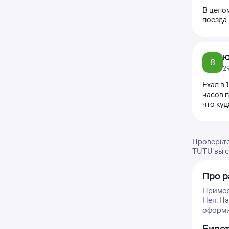
В целом
поезда
Ю
8
2
Ехал в 
часов п
что ку
Проверьте
TUTU вы с
Про р
Примерн
Нея
.
На
оформит
Биле