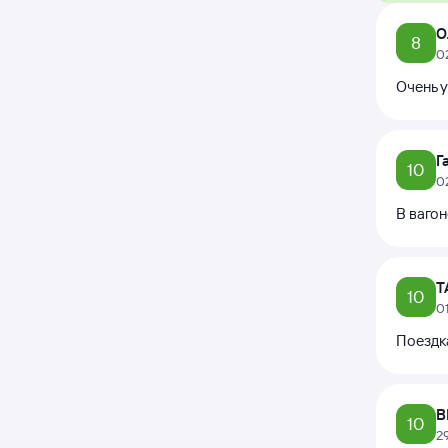
О
8
0
Очень у
Г
10
0
В вагон
Т
10
0
Поездк
В
10
2