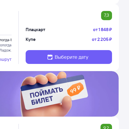
7,3
Плацкарт
от
1 ⁠848 ⁠₽
Купе
от
2 ⁠205 ⁠₽
логда-1
ологда
 Ладож.
Выберите дату
ршрут
9,2