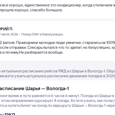
 все хорошо, единственное это кондиционер, когда отключали ж
 прошла хорошо, спасибо большое.
РИЙ П.
9 июля 2026 • Поезд 013Н «Новокузнецк»
12 вагоне. Праводники молодые люди умнички, старались на 100%
осле отправки. Слесарь пытался что то зделат, но безуспешно,
да и почему.Не разберается вообще.
 актуальное расписание рейсов РЖД из Шарьи в Вологду-1. Обр
можете узнать актуальное расписание движения поездов в 2026 
асписание Шарья — Вологда-1
ое время в пути равняется 6 часов 6 минут.
Поезда из Шарьи в 
 этом направлении курсирует 4 поезда.
Хотите узнать, как попа
ь и купить билет на поезд по маршруту Шарья — Вологда-1 через
ты РЖД