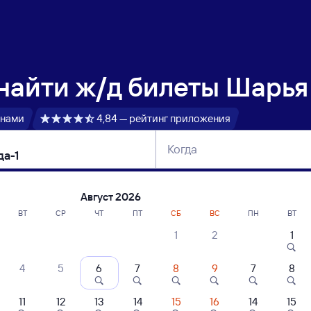
 найти
ж/д билеты Шарья 
 нами
4,84 — рейтинг приложения
Когда
тербург
Москва
Сегодня
Завтра
Август 2026
ВТ
СР
ЧТ
ПТ
СБ
ВС
ПН
ВТ
1
2
1
сание поездов Шарья — Вологда-1
4
5
6
7
8
9
7
8
ние поездов Вологда-1 — Шарья
дажа билетов на 3 ноября. Отправление и прибытие по местному времени
11
12
13
14
15
16
14
15
 быстрый
Фирменный