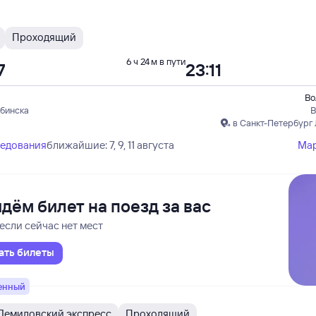
Проходящий
6 ч 24 м в пути
7
23:11
Во
ябинска
В
в Санкт-Петербург
ледования
ближайшие: 7, 9, 11 августа
Ма
дём билет на поезд за вас
если сейчас нет мест
ать билеты
енный
Демидовский экспресс
Проходящий