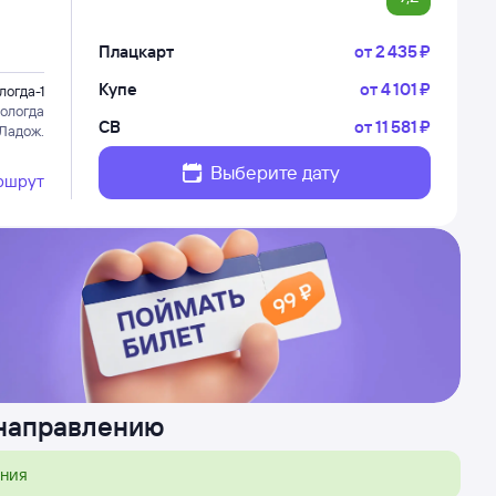
Плацкарт
от
2 ⁠435 ⁠₽
Купе
от
4 ⁠101 ⁠₽
логда-1
ологда
СВ
от
11 ⁠581 ⁠₽
 Ладож.
Выберите дату
ршрут
 направлению
ения