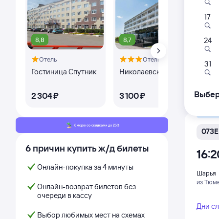
17
013Н
16:2
8,8
8,7
8,
24
Отель
Отель
Шарья
31
из Ново
Гостиница Спутник
Николаевский
Par
Дни с
Выбер
2 ⁠304 ⁠₽
3 ⁠100 ⁠₽
2 ⁠
Самый
073Е
6 причин купить ж/д билеты
16:2
Онлайн-покупка за 4 минуты
Шарья
из Тюм
Онлайн-возврат билетов без
очереди в кассу
Дни с
Выбор любимых мест на схемах