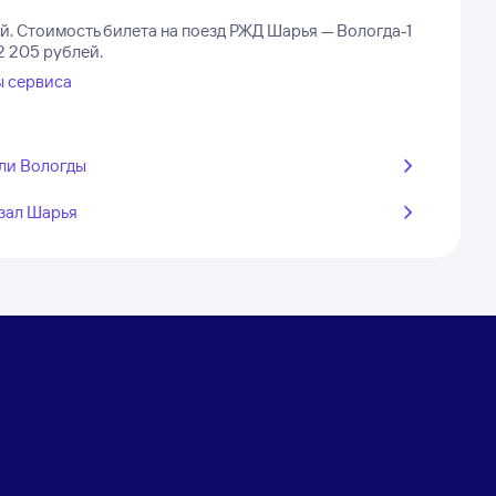
й.
Стоимость билета на поезд РЖД Шарья — Вологда-1
2 205 рублей.
ы сервиса
ли Вологды
зал Шарья