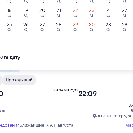
18
19
20
21
22
23
21
22
Новокузнецк
Проходящий
5 ч 49 м в пути
0
22:09
2
8,9
7,8
25
26
27
28
29
30
28
29
Отель
Отель
Отель
Во
кузнецка (ж/д вокзал)
В
adise Hotel
Отель Атриум
Спасская
в Санкт-Петербург
ледования
ближайшие: 6, 8, 10 августа
Ма
ите дату
900 ⁠₽
4 ⁠636 ⁠₽
2 ⁠900 ⁠₽
 быстрый
Проходящий
5 ч 49 м в пути
0
22:09
Во
ени
В
в Санкт-Петербург
ледования
ближайшие: 7, 9, 11 августа
Ма