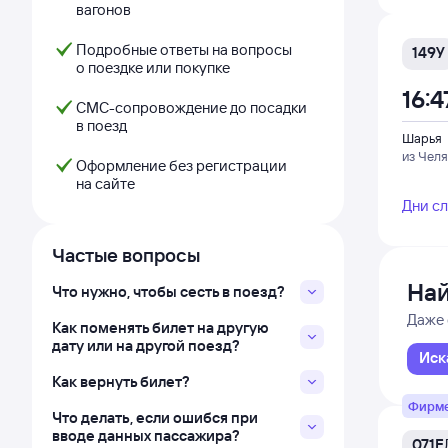
вагонов
Подробные ответы на вопросы
149У
о поездке или покупке
16:4
СМС-сопровождение до посадки
в поезд
Шарья
из Чел
Оформление без регистрации
на сайте
Дни с
Частые вопросы
Най
Что нужно, чтобы сесть в поезд?
Даже 
Как поменять билет на другую
дату или на другой поезд?
Иск
Как вернуть билет?
Фирм
Что делать, если ошибся при
вводе данных пассажира?
071Е