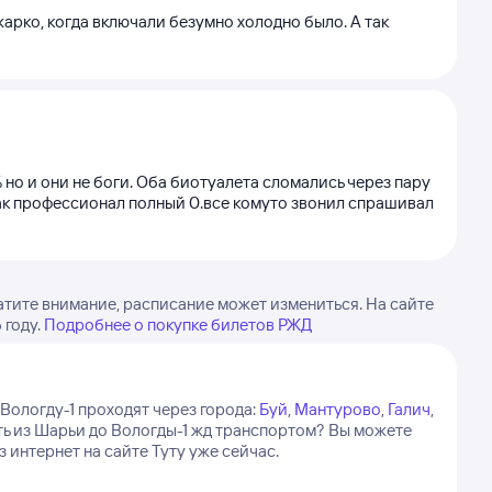
арко, когда включали безумно холодно было. А так
 но и они не боги. Оба биотуалета сломались через пару
 как профессионал полный 0.все комуто звонил спрашивал
атите внимание, расписание может измениться. На сайте
году.
Подробнее о покупке билетов РЖД
Вологду-1 проходят через города:
Буй
,
Мантурово
,
Галич
,
сть из Шарьи до Вологды-1 жд транспортом? Вы можете
 интернет на сайте Туту уже сейчас.