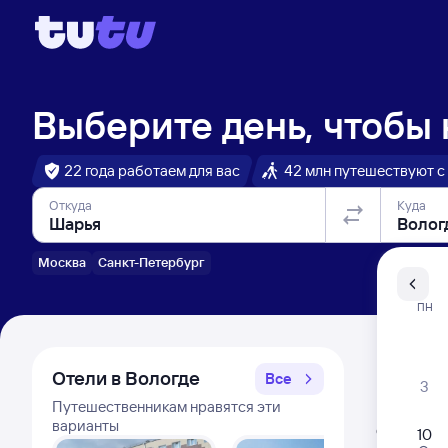
Выберите день, чтобы
22 года работаем для вас
42 млн путешествуют с
Откуда
Куда
Москва
Санкт-Петербург
Санкт-Пе
ПН
Распи
Отели в Вологде
Все
3
Путешественникам нравятся эти
Расписа
варианты
Открыта про
10
Самый