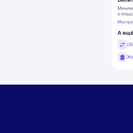
Минимал
в плацк
Инстру
А ещё
Об
Же