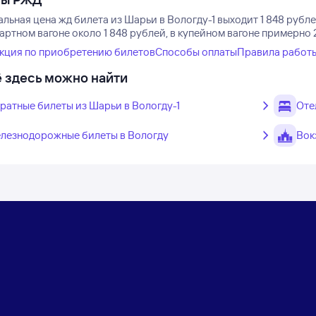
ьная цена жд билета из Шарьи в Вологду-1 выходит 1 848 рубле
артном вагоне около 1 848 рублей, в купейном вагоне примерно 
кция по приобретению билетов
Способы оплаты
Правила работ
 здесь можно найти
ратные билеты из Шарьи в Вологду-1
Оте
лезнодорожные билеты в Вологду
Вок