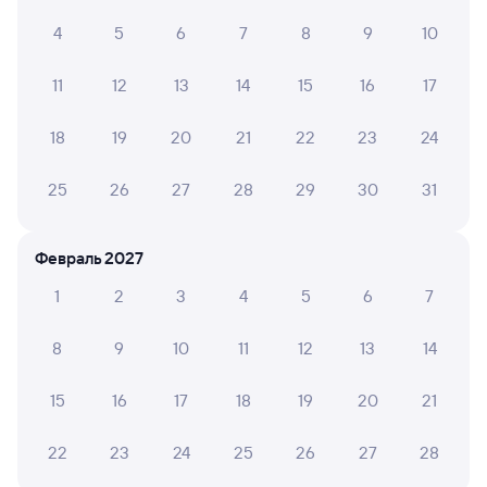
7 ч 15 м в пути
4
5
6
7
8
9
10
03:41
10:56
11
12
13
14
15
16
17
Сенная
Ульяновск Центр.
Сенной
Ульяновск
из Анапы
в Нижневартовск-1
18
19
20
21
22
23
24
Дни следования
ближайшие: 28 августа
Маршрут
25
26
27
28
29
30
31
Плацкарт
от
2 ⁠065 ⁠₽
Февраль 2027
Выберите дату
1
2
3
4
5
6
7
8
9
10
11
12
13
14
595С
Проходящий
7,8
7 ч 15 м в пути
15
16
17
18
19
20
21
03:41
10:56
22
23
24
25
26
27
28
Сенная
Ульяновск Центр.
Сенной
Ульяновск