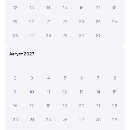
Сенной
Ульяновск
из Новороссийска
в Казань Пасс
12
13
14
15
16
17
18
Дни следования
ближайшие: 9, 11, 13 августа
Маршрут
19
20
21
22
23
24
25
Плацкарт
Купе
26
27
28
29
30
31
от
1 ⁠651 ⁠₽
от
2 ⁠105 ⁠₽
Выберите дату
Август 2027
1
107Ж
Самара
Проходящий
7,9
2
3
4
5
6
7
8
6 ч 23 м в пути
11:01
17:24
9
10
11
12
13
14
15
Сенная
Ульяновск Центр.
Сенной
Ульяновск
из Волгограда-1
в Нижневартовск-1
16
17
18
19
20
21
22
Дни следования
ближайшие: 8, 9, 10 августа
Маршрут
23
24
25
26
27
28
29
Плацкарт
Купе