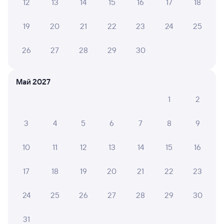
12
13
14
15
16
17
18
Выберите дату
19
20
21
22
23
24
25
26
27
28
29
30
354С
Проходящий
8
6 ч 47 м в пути
05:10
11:57
Май 2027
Сенная
Ульяновск Центр.
1
2
Сенной
Ульяновск
из Сириуса (Олимпийского
в Пермь-2
3
4
5
6
7
8
9
Парка)
Дни следования
ближайшие: 8, 9, 10 августа
Маршрут
10
11
12
13
14
15
16
Плацкарт
Купе
17
18
19
20
21
22
23
от
1 ⁠991 ⁠₽
от
3 ⁠266 ⁠₽
Выберите дату
24
25
26
27
28
29
30
31