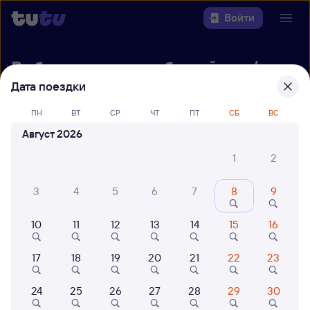
Войти
Выберите день, чтобы найти
ж/д
билеты Сенная — Ульяновск Центр.
Дата поездки
Откуда
ПН
ВТ
СР
ЧТ
ПТ
СБ
ВС
Август 2026
Куда
1
2
Когда
3
4
5
6
7
8
9
Кто едет
10
11
12
13
14
15
16
17
18
19
20
21
22
23
Найти поезда
24
25
26
27
28
29
30