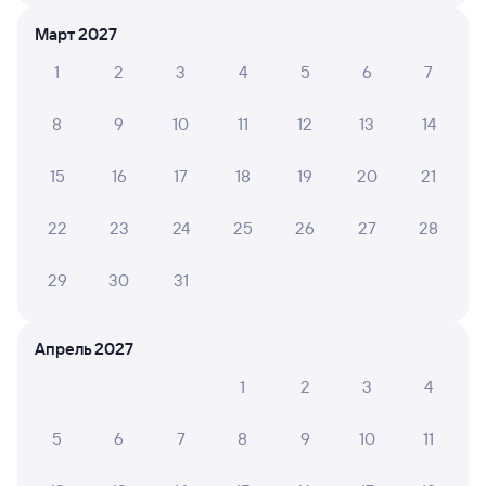
из Анапы
в Тюмень
Март 2027
Дни следования
ближайшие: 8 августа
Маршрут
1
2
3
4
5
6
7
Плацкарт
от
2 ⁠065 ⁠₽
8
9
10
11
12
13
14
Выберите дату
15
16
17
18
19
20
21
22
23
24
25
26
27
28
585С
Проходящий
10
7 ч 15 м в пути
29
30
31
03:41
10:56
Сенная
Ульяновск Центр.
Апрель 2027
Сенной
Ульяновск
из Анапы
в Тюмень
1
2
3
4
Дни следования
ближайшие: 16, 24 августа
Маршрут
5
6
7
8
9
10
11
Плацкарт
от
2 ⁠065 ⁠₽