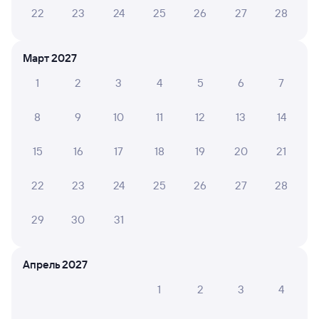
22
23
24
25
26
27
28
Петров Вал
Саратов-1 Пасс.
из Астрахани
Саратов
в Санкт-Петербург-Главн.
Март 2027
Дни следования
ближайшие: 1, 7, 11 октября
Маршрут
1
2
3
4
5
6
7
Плацкарт
Купе
от
1 ⁠518 ⁠₽
от
2 ⁠754 ⁠₽
8
9
10
11
12
13
14
Выберите дату
15
16
17
18
19
20
21
22
23
24
25
26
27
28
223С
Проходящий
7,5
29
30
31
3 ч 17 м в пути
07:53
12:10
Петров Вал
Саратов-1 Пасс.
Апрель 2027
из Анапы
Саратов
1
2
3
4
Дни следования
ближайшие: 8, 10, 12 августа
Маршрут