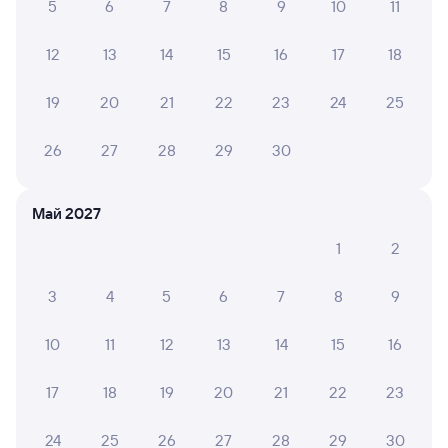
5
6
7
8
9
10
11
Купе
Плацкарт
от
1 ⁠827 ⁠₽
от
1 ⁠867 ⁠₽
12
13
14
15
16
17
18
Выберите дату
19
20
21
22
23
24
25
515С
Проходящий
7,1
26
27
28
29
30
3 ч 17 м в пути
07:53
12:10
Май 2027
Петров Вал
Саратов-1 Пасс.
из Анапы
Саратов
1
2
в Ижевск
3
4
5
6
7
8
9
Дни следования
ближайшие: 7, 9, 11 августа
Маршрут
10
11
12
13
14
15
16
Плацкарт
Купе
от
1 ⁠069 ⁠₽
от
1 ⁠897 ⁠₽
17
18
19
20
21
22
23
Выберите дату
24
25
26
27
28
29
30