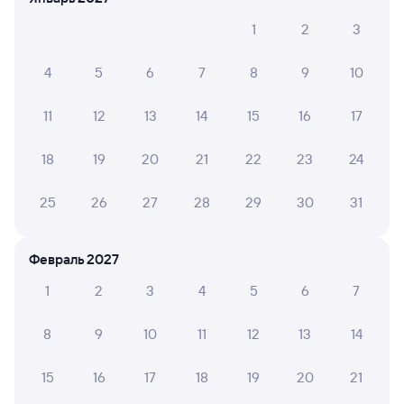
1
2
3
506Э
Проходящий
7,4
4
5
6
7
8
9
10
3 ч 22 м в пути
03:32
07:54
11
12
13
14
15
16
17
Петров Вал
Саратов-1 Пасс.
из Сириуса (Олимпийского
Саратов
Парка)
18
19
20
21
22
23
24
Дни следования
ближайшие: 7, 10, 12 августа
Маршрут
25
26
27
28
29
30
31
Плацкарт
Купе
от
1 ⁠739 ⁠₽
от
1 ⁠867 ⁠₽
Февраль 2027
Выберите дату
1
2
3
4
5
6
7
Быстрый
Фирменный
8
9
10
11
12
13
14
109Ж
Проходящий
8,7
15
16
17
18
19
20
21
3 ч 13 м в пути
07:12
11:25