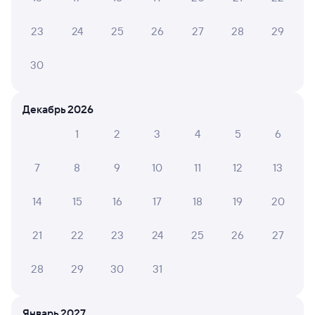
107Ж
Самара
Проходящий
7,9
23
24
25
26
27
28
29
3 ч 56 м в пути
02:40
07:36
30
Петров Вал
Саратов-1 Пасс.
из Волгограда-1
Саратов
Декабрь 2026
в Нижневартовск-1
1
2
3
4
5
6
Дни следования
ближайшие: 7, 8, 9 августа
Маршрут
7
8
9
10
11
12
13
Плацкарт
Купе
от
1 ⁠524 ⁠₽
от
1 ⁠795 ⁠₽
14
15
16
17
18
19
20
Выберите дату
21
22
23
24
25
26
27
Суперцены на билеты
28
29
30
31
В разделе приложения
«Это выгодно!»
Скачать приложение
Январь 2027