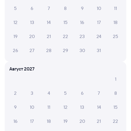
Петров Вал
Саратов-1 Пасс.
из Дербента
Саратов
5
6
7
8
9
10
11
в Москву Павелецкую
12
13
14
15
16
17
18
Дни следования
ближайшие: 8 октября
Маршрут
19
20
21
22
23
24
25
Плацкарт
Купе
от
1 ⁠524 ⁠₽
от
2 ⁠165 ⁠₽
26
27
28
29
30
31
Выберите дату
Август 2027
419С
Проходящий
5,3
1
4 ч 4 м в пути
10:14
15:18
2
3
4
5
6
7
8
Петров Вал
Саратов-1 Пасс.
из Анапы
Саратов
9
10
11
12
13
14
15
в Челябинск
16
17
18
19
20
21
22
Дни следования
ближайшие: 16 августа
Маршрут