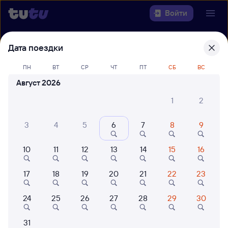
Войти
Выберите день, чтобы найти
ж/д
Дата поездки
билеты Санкт-Петербург Ладож. —
ПН
ВТ
СР
ЧТ
ПТ
СБ
ВС
Заборье
Август 2026
22 года работаем для вас
42 млн путешествуют с на
1
2
Откуда
3
4
5
6
7
8
9
Куда
10
11
12
13
14
15
16
Когда
17
18
19
20
21
22
23
Кто едет
24
25
26
27
28
29
30
Найти поезда
31