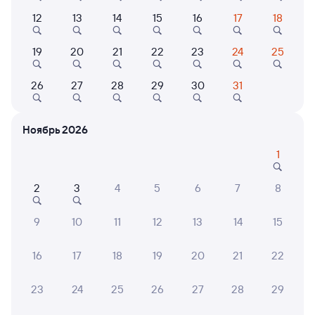
Плацкарт
Купе
от
1 ⁠990 ⁠₽
от
2 ⁠559 ⁠₽
12
13
14
15
16
17
18
Выберите дату
19
20
21
22
23
24
25
26
27
28
29
30
31
096Я
Проходящий
9
5 ч 32 м в пути
08:41
14:13
Ноябрь 2026
Санкт-Петербург Ладож.
Заборье
1
Санкт-Петербург
в Котлас Южный
2
3
4
5
6
7
8
Дни следования
ближайшие: 9, 13, 17 августа
Маршрут
9
10
11
12
13
14
15
Плацкарт
Купе
от
2 ⁠079 ⁠₽
от
2 ⁠559 ⁠₽
16
17
18
19
20
21
22
Выберите дату
23
24
25
26
27
28
29