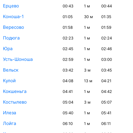
Ерцево
00:43
1
м
00:44
Коноша-1
01:05
30
м
01:35
Вересово
01:58
1
м
01:59
Подюга
02:23
1
м
02:24
Юра
02:45
1
м
02:46
Усть-Шоноша
02:59
1
м
03:00
Вельск
03:42
3
м
03:45
Кулой
04:08
13
м
04:21
Кокшеньга
04:41
1
м
04:42
Костылево
05:04
3
м
05:07
Илеза
05:40
1
м
05:41
Лойга
06:10
1
м
06:11