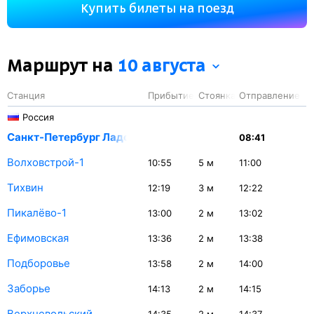
Купить билеты на поезд
продолжительная стоянка поезда на станции Котлас
Южный — 63 минуты.
Маршрут на
10 августа
Станция
Прибытие
Стоянка
Отправление
Россия
Санкт-Петербург Ладож.
08:41
Волховстрой-1
10:55
5
м
11:00
Тихвин
12:19
3
м
12:22
Пикалёво-1
13:00
2
м
13:02
Ефимовская
13:36
2
м
13:38
Подборовье
13:58
2
м
14:00
Заборье
14:13
2
м
14:15
Верхневольский