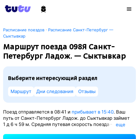
·
Расписание поездов
Расписание Санкт-Петербург —
Сыктывкар
Маршрут поезда 098Я Санкт-
Петербург Ладож. — Сыктывкар
Выберите интересующий раздел
Маршрут
Дни следования
Отзывы
Поезд отправляется в 08:41 и
прибывает в 15:40
. Ваш
путь от Санкт-Петербург Ладож. до Сыктывкар займет
1
д 6
ч 59
м. Средняя путевая скорость поезда — 49 км/ч.
eще
По классификации РЖД это Скорый поезд. Вы проедете
1513 км. На этом маршруте будет 44 остановки. Самая