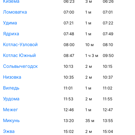
Кизема
06:23
3
м
06:26
Ломоватка
07:00
1
м
07:01
Удима
07:21
1
м
07:22
Ядриха
07:48
1
м
07:49
Котлас-Узловой
08:00
10
м
08:10
Котлас Южный
08:47
1
ч 3
м
09:50
Сольвычегодск
10:13
2
м
10:15
Низовка
10:35
2
м
10:37
Виледь
11:01
1
м
11:02
Урдома
11:53
2
м
11:55
Межег
12:46
1
м
12:47
Микунь
13:20
35
м
13:55
Эжва
15:02
2
м
15:04