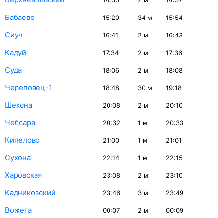
14:35
2
м
14:37
Бабаево
15:20
34
м
15:54
Сиуч
16:41
2
м
16:43
Кадуй
17:34
2
м
17:36
Суда
18:06
2
м
18:08
Череповец-1
18:48
30
м
19:18
Шексна
20:08
2
м
20:10
Чебсара
20:32
1
м
20:33
Кипелово
21:00
1
м
21:01
Сухона
22:14
1
м
22:15
Харовская
23:08
2
м
23:10
Кадниковский
23:46
3
м
23:49
Вожега
00:07
2
м
00:09