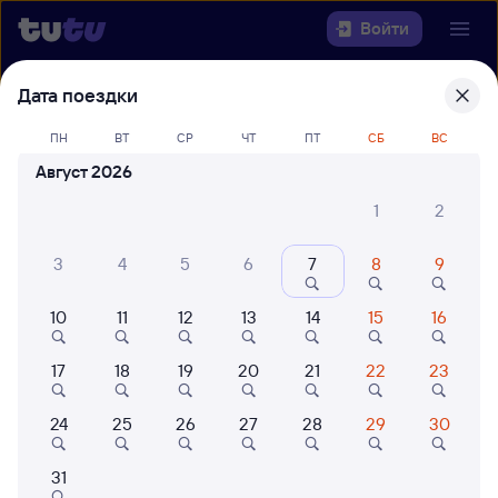
Войти
Дата поездки
Выберите день, чтобы найти
ж/д
билеты Санкт-Петербург Ладож. —
ПН
ВТ
СР
ЧТ
ПТ
СБ
ВС
Удима
Август 2026
Откуда
1
2
Куда
3
4
5
6
7
8
9
10
11
12
13
14
15
16
Когда
17
18
19
20
21
22
23
Кто едет
24
25
26
27
28
29
30
Найти поезда
31