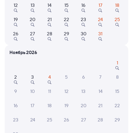
Выберите дату
12
13
14
15
16
17
18
Самый быстрый
19
20
21
22
23
24
25
096Я
Проходящий
9
26
27
28
29
30
31
22 ч 40 м в пути
08:41
07:21
Санкт-Петербург Ладож.
Удима
Ноябрь 2026
Санкт-Петербург
Удимский
в Котлас Южный
1
Дни следования
ближайшие: 9, 13, 17 августа
Маршрут
2
3
4
5
6
7
8
Плацкарт
Купе
от
4 ⁠791 ⁠₽
от
5 ⁠212 ⁠₽
9
10
11
12
13
14
15
Выберите дату
16
17
18
19
20
21
22
Самый быстрый
23
24
25
26
27
28
29
094Я
Проходящий
9,5