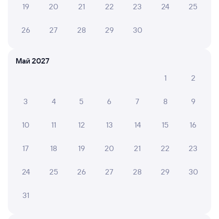
19
20
21
22
23
24
25
ОЛЬГА М.
8
26
27
28
29
30
24 июля 2026 • Поезд 096Я
В целом впечатления хорошие. Вагон номер 12 был
староват, на верхней полке без столика, увы. Еще мне
Май 2027
очень сильно дуло из дырочек в потолке. Пришлось
1
2
перелечь головой в другую сторону, стало лучше. С
кондиционером всегда проблемы... Проводница оче...
3
4
5
6
7
8
9
Читать полностью
10
11
12
13
14
15
16
6 причин купить ж/д билеты
17
18
19
20
21
22
23
Онлайн-покупка за 4 минуты
24
25
26
27
28
29
30
Онлайн-возврат билетов без очереди в кассу
31
Выбор любимых мест на схемах вагонов