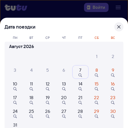
Войти
Выберите день, чтобы найти
ж/д
Дата поездки
билеты Санкт-Петербург Ладож. —
ПН
ВТ
СР
ЧТ
ПТ
СБ
ВС
Сухона
Август 2026
22 года работаем для вас
42 млн путешествуют с на
1
2
Откуда
3
4
5
6
7
8
9
Куда
10
11
12
13
14
15
16
Когда
17
18
19
20
21
22
23
Кто едет
24
25
26
27
28
29
30
Найти поезда
31