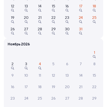
12
13
14
15
16
17
18
Выберите дату
19
20
21
22
23
24
25
098Я
Проходящий
8,5
26
27
28
29
30
31
13 ч 33 м в пути
08:41
22:14
Ноябрь 2026
Санкт-Петербург Ладож.
Сухона
Санкт-Петербург
Сокол
1
в Сыктывкар
2
3
4
5
6
7
8
Дни следования
ближайшие: 8, 10, 12 августа
Маршрут
9
10
11
12
13
14
15
Плацкарт
Купе
от
2 ⁠466 ⁠₽
от
3 ⁠139 ⁠₽
16
17
18
19
20
21
22
Выберите дату
23
24
25
26
27
28
29
094Я
Проходящий
9,5