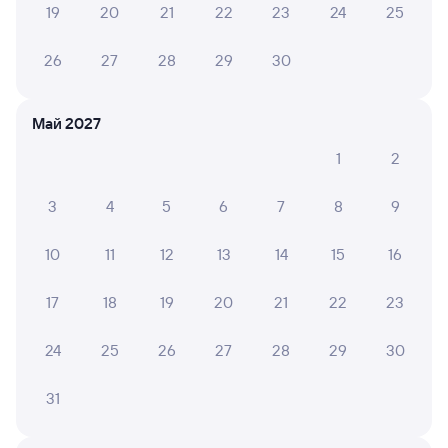
19
20
21
22
23
24
25
ВИКТОРИЯ К.
10
26
27
28
29
30
19 июля 2026 • Поезд 098Я
Выражаем искреннюю благодарность проводнику
вагона 7, Софии, за комфортную поездку, за
Май 2027
внимательное и доброжелательное отношение к
пассажирам
1
2
3
4
5
6
7
8
9
6 причин купить ж/д билеты
10
11
12
13
14
15
16
Онлайн-покупка за 4 минуты
17
18
19
20
21
22
23
Онлайн-возврат билетов без очереди в кассу
24
25
26
27
28
29
30
Выбор любимых мест на схемах вагонов
31
Подробные ответы на вопросы о поездке или
покупке