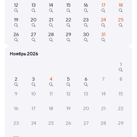
Выберите дату
12
13
14
15
16
17
18
Самый быстрый
19
20
21
22
23
24
25
098Я
Проходящий
8,5
26
27
28
29
30
31
1 д 1 ч 54 м в пути
08:41
10:35
Санкт-Петербург Ладож.
Низовка
Ноябрь 2026
Санкт-Петербург
Коряжма
в Сыктывкар
1
Дни следования
ближайшие: 10, 12, 14 августа
Маршрут
2
3
4
5
6
7
8
Плацкарт
Купе
от
3 ⁠864 ⁠₽
от
4 ⁠127 ⁠₽
9
10
11
12
13
14
15
Выберите дату
16
17
18
19
20
21
22
23
24
25
26
27
28
29
Найдём билет на поезд за вас
Даже если сейчас нет мест