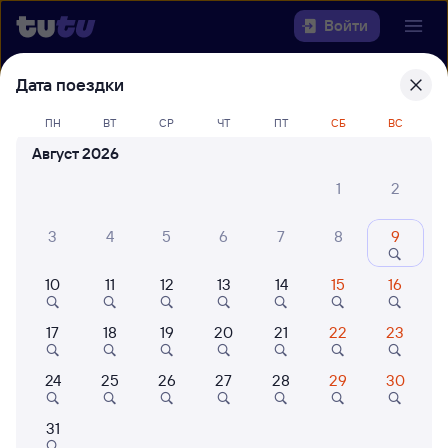
Войти
Дата поездки
Выберите день, чтобы найти
ж/д
билеты Санкт-Петербург Ладож. —
ПН
ВТ
СР
ЧТ
ПТ
СБ
ВС
Низовка
Август 2026
Откуда
1
2
Куда
3
4
5
6
7
8
9
10
11
12
13
14
15
16
Когда
17
18
19
20
21
22
23
Кто едет
24
25
26
27
28
29
30
Найти поезда
31