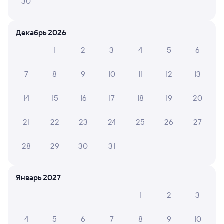
30
Искать билеты
Декабрь 2026
Отели в Коряжме
Все
1
2
3
4
5
6
Путешественникам нравятся эти варианты
7
8
9
10
11
12
13
14
15
16
17
18
19
20
9,4
8,2
8,7
21
22
23
24
25
26
27
Отель
Отель
28
29
30
31
Отель Заря
Отель "Салюс"
Отель
2 ⁠500 ⁠₽
2 ⁠000 ⁠₽
2 ⁠300
Январь 2027
1
2
3
Отзывы пассажиров Туту о поездах
по этому направлению
4
5
6
7
8
9
10