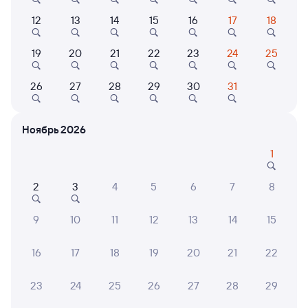
Плацкарт
Купе
12
13
14
15
16
17
18
от
4 ⁠294 ⁠₽
от
4 ⁠638 ⁠₽
Выберите дату
19
20
21
22
23
24
25
26
27
28
29
30
31
145А
Проходящий
7,5
19 ч 44 м в пути
Ноябрь 2026
13:10
08:54
1
Санкт-Петербург Ладож.
Котельнич-1
Санкт-Петербург
Котельнич
в Челябинск
2
3
4
5
6
7
8
Дни следования
ближайшие: 7, 9, 11 августа
Маршрут
9
10
11
12
13
14
15
Купе
Плацкарт
СВ
16
17
18
19
20
21
22
от
3 ⁠954 ⁠₽
от
4 ⁠294 ⁠₽
от
14 ⁠819 ⁠₽
Выберите дату
23
24
25
26
27
28
29