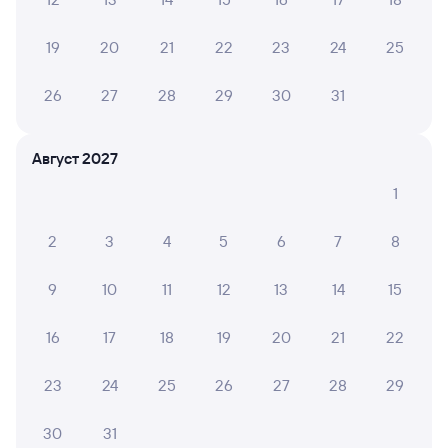
02 августа 2026 • Поезд 014Н
В вагоне было чисто, удобно. Поразило, что имелся
19
20
21
22
23
24
25
даже душ! Все понравилось
26
27
28
29
30
31
Владимир Ч.
8
02 августа 2026 • Поезд 145А
Август 2027
Работал только один туалет, поэтому была очередь. В
1
остальном все хорошо!!!
2
3
4
5
6
7
8
ТАТЬЯНА С.
10
9
10
11
12
13
14
15
01 августа 2026 • Поезд 014Н
Поездка прошла безупречно. Было чень комфортно в
16
17
18
19
20
21
22
вагоне. Мне понравилось.
23
24
25
26
27
28
29
НАТАЛЬЯ З.
10
30
31
30 июля 2026 • Поезд 145А