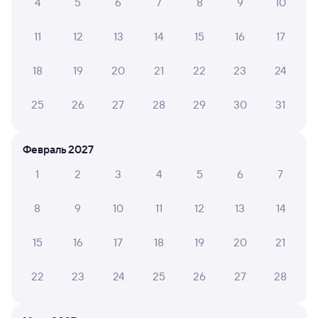
4
5
6
7
8
9
10
Самый быстрый
Фирменный
11
12
13
14
15
16
17
014Н
Проходящий
9,4
19 ч 31 м в пути
13:40
09:11
18
19
20
21
22
23
24
Санкт-Петербург Ладож.
Котельнич-1
25
26
27
28
29
30
31
Санкт-Петербург
Котельнич
в Новокузнецк (ж/д вокзал)
Февраль 2027
Дни следования
ближайшие: 7, 9, 11 августа
Маршрут
1
2
3
4
5
6
7
Плацкарт
Купе
от
4 ⁠798 ⁠₽
от
6 ⁠100 ⁠₽
8
9
10
11
12
13
14
Выберите дату
15
16
17
18
19
20
21
Фирменный
072Е
Демидовский экспресс
Проходящий
9,2
22
23
24
25
26
27
28
22 ч 29 м в пути
14:20
12:49