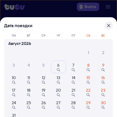
Войти
Выберите день, чтобы найти
ж/д
Дата поездки
билеты Санкт-Петербург Ладож. —
ПН
ВТ
СР
ЧТ
ПТ
СБ
ВС
Котельнич-1
Август 2026
22 года работаем для вас
42 млн путешествуют с на
1
2
Откуда
3
4
5
6
7
8
9
Куда
10
11
12
13
14
15
16
Когда
17
18
19
20
21
22
23
Кто едет
24
25
26
27
28
29
30
Найти поезда
31