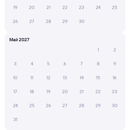
19
20
21
22
23
24
25
Купе
Плацкарт
от
3 ⁠323 ⁠₽
от
3 ⁠631 ⁠₽
26
27
28
29
30
Выберите дату
Май 2027
Найдём билет на поезд за вас
1
2
Даже если сейчас нет мест
3
4
5
6
7
8
9
Искать билеты
10
11
12
13
14
15
16
Отели в Котельниче
Все
17
18
19
20
21
22
23
Путешественникам нравятся эти варианты
24
25
26
27
28
29
30
31
9,1