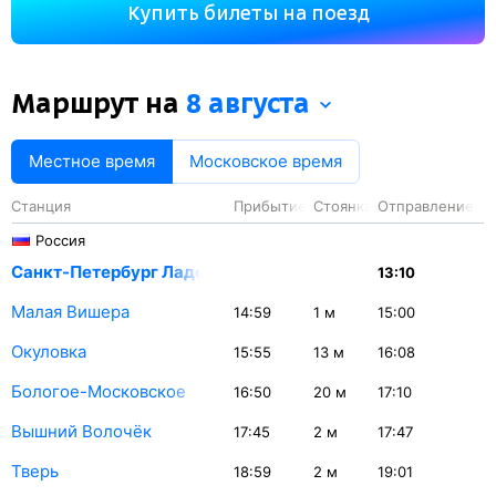
Купить билеты на поезд
остановок. Самая продолжительная стоянка поезда
на станции Балезино — 30 минут.
Маршрут на
8 августа
Местное время
Московское время
Станция
Прибытие
Стоянка
Отправление
Россия
Санкт-Петербург Ладож.
13:10
Малая Вишера
14:59
1
м
15:00
Окуловка
15:55
13
м
16:08
Бологое-Московское
16:50
20
м
17:10
Вышний Волочёк
17:45
2
м
17:47
Тверь
18:59
2
м
19:01