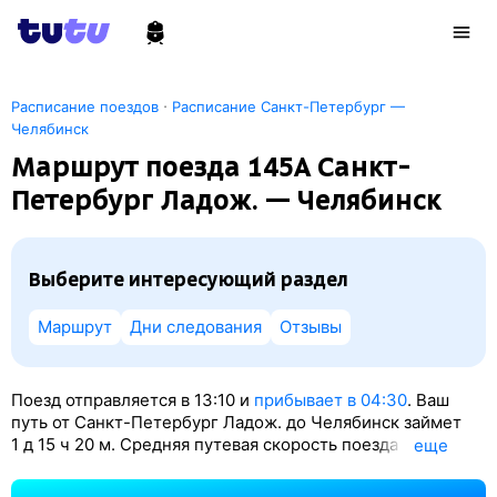
·
Расписание поездов
Расписание Санкт-Петербург —
Челябинск
Маршрут поезда 145А Санкт-
Петербург Ладож. — Челябинск
Выберите интересующий раздел
Маршрут
Дни следования
Отзывы
Поезд отправляется в 13:10 и
прибывает в 04:30
. Ваш
путь от Санкт-Петербург Ладож. до Челябинск займет
1
д 15
ч 20
м. Средняя путевая скорость поезда — 68 км/
eще
ч. По классификации РЖД это Скорый поезд.
Вы проедете 2677 км. На этом маршруте будет 27