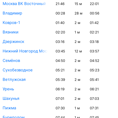
Москва ВК Восточный
21:46
15
м
22:01
Владимир
00:28
28
м
00:56
Ковров-1
01:40
2
м
01:42
Вязники
02:20
1
м
02:21
Дзержинск
03:16
2
м
03:18
Нижний Новгород Моск.
03:45
12
м
03:57
Семёнов
04:50
2
м
04:52
Сухобезводное
05:21
2
м
05:23
Ветлужская
05:39
2
м
05:41
Урень
06:19
2
м
06:21
Шахунья
07:01
2
м
07:03
Пижма
07:30
1
м
07:31
Буреполом
07:44
1
м
07:45