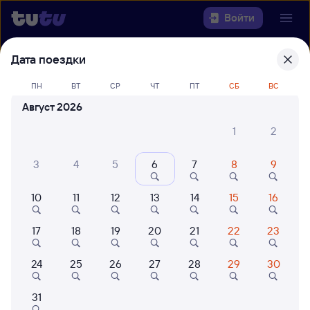
Войти
Дата поездки
Выберите день, чтобы найти
ж/д
билеты Санкт-Петербург Ладож. —
ПН
ВТ
СР
ЧТ
ПТ
СБ
ВС
Кадниковский
Август 2026
22 года работаем для вас
42 млн путешествуют с на
1
2
Откуда
3
4
5
6
7
8
9
Куда
10
11
12
13
14
15
16
Когда
17
18
19
20
21
22
23
Кто едет
24
25
26
27
28
29
30
31
Найти поезда