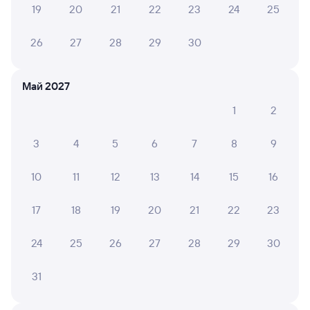
19
20
21
22
23
24
25
Читать полностью
26
27
28
29
30
ВИКТОРИЯ К.
10
30 июля 2026 • Поезд 098Я
Май 2027
Поездка прошла комфортно. Кондиционер в вагоне
работал. В туалете чисто, бумага, полотенца и мыло
1
2
были на всем протяжении пути. Благодарю
проводника вагона 12 Ольгу за доброжелательное и
3
4
5
6
7
8
9
внимательное отношение к пассажирам. Начальник...
Читать полностью
10
11
12
13
14
15
16
17
18
19
20
21
22
23
6 причин купить ж/д билеты
24
25
26
27
28
29
30
Онлайн-покупка за 4 минуты
31
Онлайн-возврат билетов без очереди в кассу