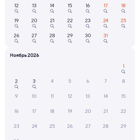
Выберите дату
12
13
14
15
16
17
18
19
20
21
22
23
24
25
096Я
Проходящий
9
26
27
28
29
30
31
15 ч 5 м в пути
08:41
23:46
Санкт-Петербург Ладож.
Кадниковский
Ноябрь 2026
Санкт-Петербург
в Котлас Южный
1
Дни следования
ближайшие: 9, 13, 17 августа
Маршрут
2
3
4
5
6
7
8
Плацкарт
Купе
от
3 ⁠558 ⁠₽
от
4 ⁠103 ⁠₽
9
10
11
12
13
14
15
Выберите дату
16
17
18
19
20
21
22
Самый быстрый
23
24
25
26
27
28
29
010Я
Проходящий
7,5
13 ч 28 м в пути