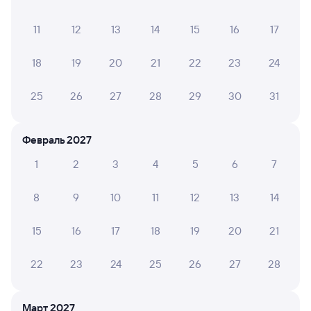
03:53
23:11
11
12
13
14
15
16
17
Кунгур
Вологда-1
из Екатеринбурга Пасс.
Вологда
в Санкт-Петербург Ладож.
18
19
20
21
22
23
24
Дни следования
ближайшие: 8, 10, 12 августа
Маршрут
25
26
27
28
29
30
31
Плацкарт
Купе
СВ
от
5 ⁠085 ⁠₽
от
8 ⁠867 ⁠₽
от
24 ⁠686 ⁠₽
Февраль 2027
Выберите дату
1
2
3
4
5
6
7
8
9
10
11
12
13
14
Найдём билет на поезд за вас
Даже если сейчас нет мест
15
16
17
18
19
20
21
Искать билеты
22
23
24
25
26
27
28
Отели в Вологде
Все
Март 2027