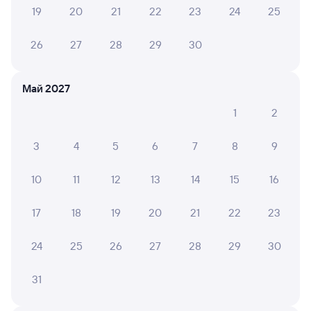
03 августа 2026 • Поезд 013Н «Новокузнецк»
19
20
21
22
23
24
25
Прекрасная поездка на вашем поезде.
Замечательные, вежливые проводницы.
26
27
28
29
30
Май 2027
Ольга Ш.
8
02 августа 2026 • Поезд 073Е
1
2
Очень узкие полки в купе
3
4
5
6
7
8
9
10
11
12
13
14
15
16
Галина З.
10
02 августа 2026 • Поезд 013Н «Новокузнецк»
17
18
19
20
21
22
23
В вагоне было чисто, удобно. Поразило, что имелся
даже душ! Все понравилось
24
25
26
27
28
29
30
31
ТАТЬЯНА С.
10
01 августа 2026 • Поезд 013Н «Новокузнецк»