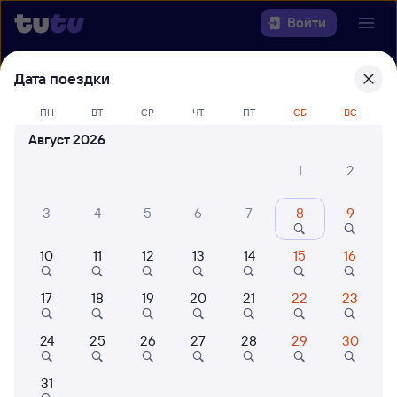
Войти
Дата поездки
Выберите день, чтобы найти
ж/д
билеты Кунгур — Вологда-1
ПН
ВТ
СР
ЧТ
ПТ
СБ
ВС
Август 2026
22 года работаем для вас
42 млн путешествуют с на
Откуда
1
2
Куда
3
4
5
6
7
8
9
10
11
12
13
14
15
16
Когда
17
18
19
20
21
22
23
Кто едет
24
25
26
27
28
29
30
Найти поезда
31