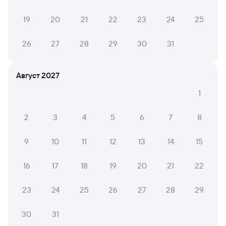
Подробные ответы на вопросы о поездке или
покупке
19
20
21
22
23
24
25
СМС-сопровождение до посадки в поезд
26
27
28
29
30
31
Оформление без регистрации на сайте
Август 2027
1
Частые вопросы
Что нужно, чтобы сесть в поезд?
2
3
4
5
6
7
8
Как поменять билет на другую дату или
на другой поезд?
9
10
11
12
13
14
15
Как вернуть билет?
16
17
18
19
20
21
22
Что делать, если ошибся при вводе данных
пассажира?
23
24
25
26
27
28
29
Как перевезти животное в поезде?
30
31
Как получить отчетные документы для