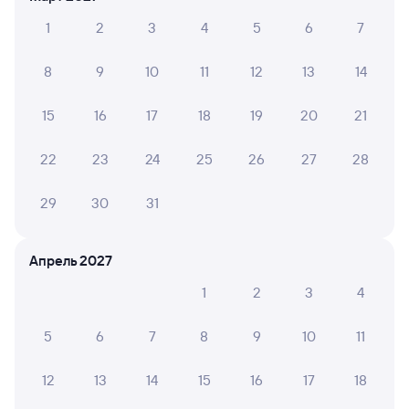
Путешественникам нравятся эти варианты
1
2
3
4
5
6
7
8
9
10
11
12
13
14
8,8
8,2
7,8
15
16
17
18
19
20
21
Отель
Отель
22
23
24
25
26
27
28
Гостиница Спутник
Paradise Hotel
Спас
29
30
31
1 ⁠729 ⁠₽
2 ⁠675 ⁠₽
2 ⁠900
Апрель 2027
Отзывы пассажиров Туту о поездах
по этому направлению
1
2
3
4
Мы отображаем актуальные отзывы и не удаляем
5
6
7
8
9
10
11
отрицательные мнения
12
13
14
15
16
17
18
ЕКАТЕРИНА К.
10