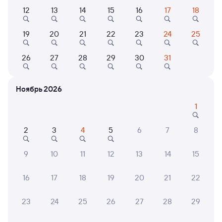
12
13
14
15
16
17
18
Самый быстрый
073Е
Проходящий
7,7
19
20
21
22
23
24
25
20 ч 36 м в пути
03:33
22:09
26
27
28
29
30
31
Кунгур
Вологда-1
из Тюмени
Вологда
Ноябрь 2026
в Санкт-Петербург Ладож.
1
Дни следования
ближайшие: 7, 9, 11 августа
Маршрут
2
3
4
5
6
7
8
Плацкарт
Купе
от
4 ⁠887 ⁠₽
от
5 ⁠781 ⁠₽
9
10
11
12
13
14
15
Выберите дату
16
17
18
19
20
21
22
149У
Проходящий
7,3
23
24
25
26
27
28
29
21 ч 18 м в пути
03:53
23:11