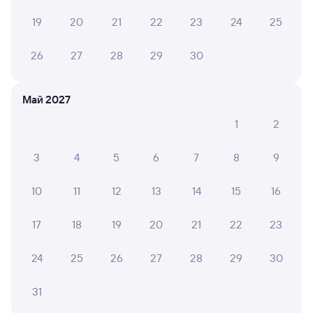
Плацкарт
Купе
от
2 ⁠274 ⁠₽
от
3 ⁠716 ⁠₽
19
20
21
22
23
24
25
Выберите дату
26
27
28
29
30
Самый быстрый
209М
Проходящий
6,8
Май 2027
6 ч 4 м в пути
1
2
19:51
01:55
3
4
5
6
7
8
9
Костылево
Вологда-1
из Лабытнанги
Вологда
в Москву Ярославскую
10
11
12
13
14
15
16
Дни следования
ближайшие: 9, 11, 13 августа
Маршрут
17
18
19
20
21
22
23
Плацкарт
Купе
СВ
от
2 ⁠280 ⁠₽
от
2 ⁠602 ⁠₽
от
6 ⁠591 ⁠₽
24
25
26
27
28
29
30
Выберите дату
31
Самый быстрый
Фирменный