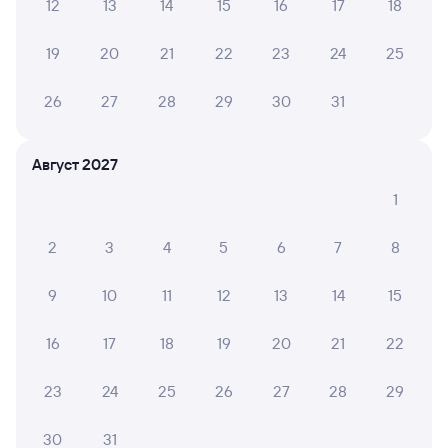
12
13
14
15
16
17
18
Отели в Вологде
Все
19
20
21
22
23
24
25
Путешественникам нравятся эти варианты
26
27
28
29
30
31
Август 2027
8,2
8,8
7,8
1
Отель
Отель
Paradise Hotel
Гостиница Спутник
Спас
2
3
4
5
6
7
8
9
10
11
12
13
14
15
Кешбэк 87
Кешб
2 ⁠900 ⁠₽
1 ⁠729 ⁠₽
2 ⁠900
16
17
18
19
20
21
22
Отзывы пассажиров Туту о поездах
23
24
25
26
27
28
29
по этому направлению
30
31