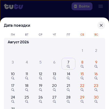
Войти
Выберите день, чтобы найти
ж/д
Дата поездки
билеты Костылево — Вологда-1
ПН
ВТ
СР
ЧТ
ПТ
СБ
ВС
Откуда
Август 2026
1
2
Куда
3
4
5
6
7
8
9
Когда
10
11
12
13
14
15
16
Кто едет
17
18
19
20
21
22
23
Найти поезда
24
25
26
27
28
29
30
31