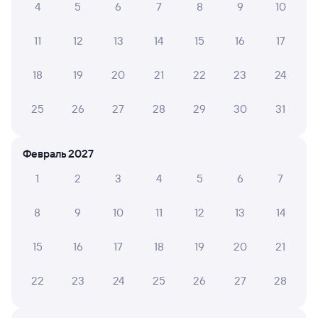
4
5
6
7
8
9
10
295Я
Проходящий
9
7 ч 28 м в пути
12:01
19:29
11
12
13
14
15
16
17
Костылево
Вологда-1
18
19
20
21
22
23
24
из Воркуты
Вологда
в Анапу
25
26
27
28
29
30
31
Дни следования
Маршрут
ближайшие: 9, 31 августа, 20 сентября
Февраль 2027
Плацкарт
1
2
3
4
5
6
7
от
2 ⁠447 ⁠₽
Выберите дату
8
9
10
11
12
13
14
15
16
17
18
19
20
21
255Я
Проходящий
8,3
22
23
24
25
26
27
28
7 ч 28 м в пути
12:01
19:29