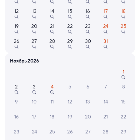
12
13
14
15
16
17
18
257Я
Проходящий
8,6
19
20
21
22
23
24
25
6 ч 57 м в пути
09:53
16:50
26
27
28
29
30
31
Костылево
Вологда-1
из Печоры
Вологда
в Сириус (Олимпийский
Ноябрь 2026
Парк)
1
Дни следования
Маршрут
ближайшие: 20, 27 августа, 9 сентября
2
3
4
5
6
7
8
Плацкарт
Купе
9
10
11
12
13
14
15
от
2 ⁠447 ⁠₽
от
3 ⁠237 ⁠₽
Выберите дату
16
17
18
19
20
21
22
23
24
25
26
27
28
29
253Я
Проходящий
9