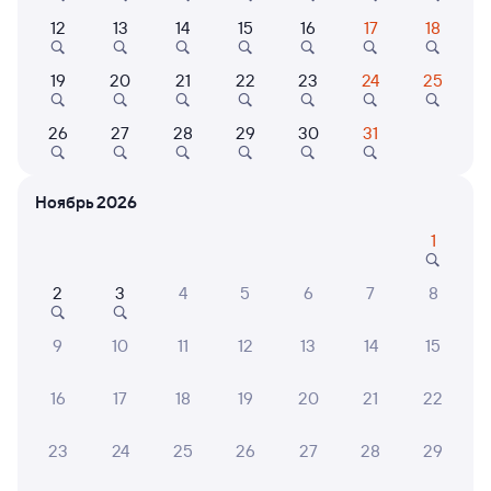
Выберите дату
12
13
14
15
16
17
18
19
20
21
22
23
24
25
546С
Проходящий
7,4
6 ч 6 м в пути
26
27
28
29
30
31
17:31
00:37
Кизляр
Астрахань
Ноябрь 2026
из Сириуса (Олимпийского
в Орск
Парка)
1
Дни следования
ближайшие: 7, 9, 12 августа
Маршрут
2
3
4
5
6
7
8
Плацкарт
Купе
от
1 ⁠622 ⁠₽
от
1 ⁠959 ⁠₽
9
10
11
12
13
14
15
Выберите дату
16
17
18
19
20
21
22
23
24
25
26
27
28
29
250Н
Проходящий
7,3