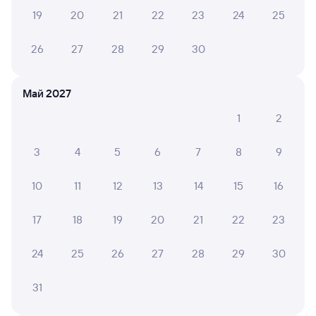
19
20
21
22
23
24
25
Отель
Отель
Гранд-отель Marins
Гостиница Золотой
Cosm
26
27
28
29
30
Астрахань
джин
8 ⁠200 ⁠₽
1 ⁠900 ⁠₽
5 ⁠525
Май 2027
Отзывы пассажиров Туту о поездах
1
2
по этому направлению
3
4
5
6
7
8
9
Мы отображаем актуальные отзывы и не удаляем
отрицательные мнения
10
11
12
13
14
15
16
НАТАЛЬЯ Щ.
17
18
19
20
21
22
23
10
03 августа 2026 • Поезд 250Н
24
25
26
27
28
29
30
Я ехала в первом вагонепоезда 250Н ,мои
благодарности проводницам Валерии и Нине!!!
Самые лучшие и заботливые,и начальник поезда
31
приходил, общался! Всех благодарю,спасибо за
прекрасную поездку!!!