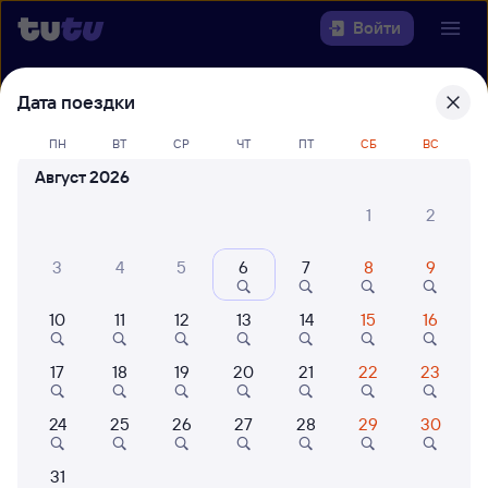
Войти
Выберите день, чтобы найти
ж/д
Дата поездки
билеты Кизляр — Астрахань
ПН
ВТ
СР
ЧТ
ПТ
СБ
ВС
22 года работаем для вас
42 млн путешествуют с на
Август 2026
Откуда
1
2
Куда
3
4
5
6
7
8
9
Когда
10
11
12
13
14
15
16
Кто едет
17
18
19
20
21
22
23
24
25
26
27
28
29
30
Найти поезда
31