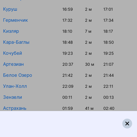
Куруш
16:59
2
м
17:01
Герменчик
17:32
2
м
17:34
Кизляр
18:10
7
м
18:17
Кара-Баглы
18:48
2
м
18:50
Кочубей
19:23
2
м
19:25
Артезиан
20:37
30
м
21:07
Белое Озеро
21:42
2
м
21:44
Улан-Холл
22:09
2
м
22:11
Зензели
00:11
2
м
00:13
Астрахань
01:59
41
м
02:40
Харабалинская
04:53
2
м
04:55
Верхний Баскунчак
06:24
20
м
06:44