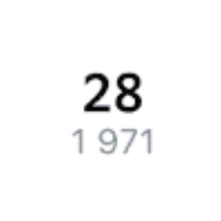
Жд билеты на поезд 085С
Точное расписание поездов по вокзалам
узнавайте на Туту.ру.
У нас всегда актуальные обновления о расписании поездов
дальнего следования и наличии свободных мест со всеми
изменениями на 2026 год. Если нужных билетов не было,
закажите наши уведомления, и, если кто-то откажется
от поездки или появятся дополнительные места, мы отправим
вам СМС или письмо на почту.
Путешественникам
Справочная
Путеводитель по странам
Бонусная программа
Подарочные сертификаты