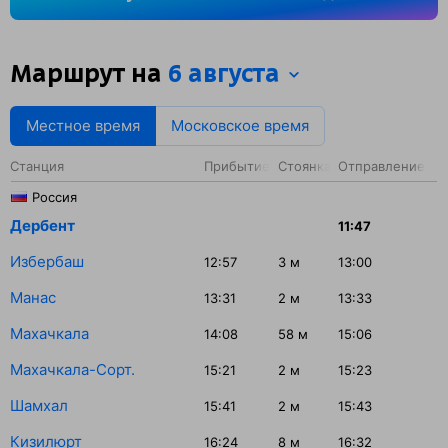
Махачкала — 58 минут.
Маршрут на
6 августа
Местное время
Московское время
Станция
Прибытие
Стоянка
Отправление
Россия
Дербент
11:47
Избербаш
12:57
3
м
13:00
Манас
13:31
2
м
13:33
Махачкала
14:08
58
м
15:06
Махачкала-Сорт.
15:21
2
м
15:23
Шамхал
15:41
2
м
15:43
Кизилюрт
16:24
8
м
16:32