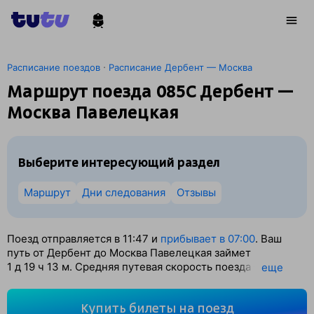
·
Расписание поездов
Расписание Дербент — Москва
Маршрут поезда 085С Дербент —
Москва Павелецкая
Выберите интересующий раздел
Маршрут
Дни следования
Отзывы
Поезд отправляется в 11:47 и
прибывает в 07:00
. Ваш
путь от Дербент до Москва Павелецкая займет
1
д 19
ч 13
м. Средняя путевая скорость поезда — 51 км/ч.
eще
По классификации РЖД это Скорый поезд. Вы проедете
2202 км. На этом маршруте будет 38 остановок. Самая
Купить билеты на поезд
продолжительная стоянка поезда на станции