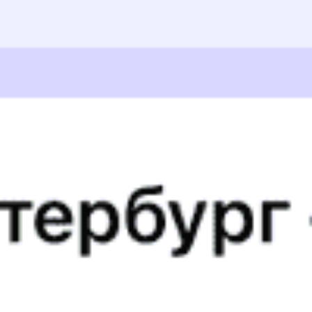
Кирсанов
19:02
3
м
19:05
Иноковка
19:30
2
м
19:32
Тамбов-1
20:25
26
м
20:51
Мичуринск-Уральский
21:57
46
м
22:43
Богоявленск
23:26
2
м
23:28
Рязань-2
01:39
29
м
02:08
Ожерелье
05:08
2
м
05:10
Москва Павелецкая
07:00
Распечатать маршрут
Отзывы пассажиров о поезде №
085С
Было жарко очень , туалет грязный , проводница от мира