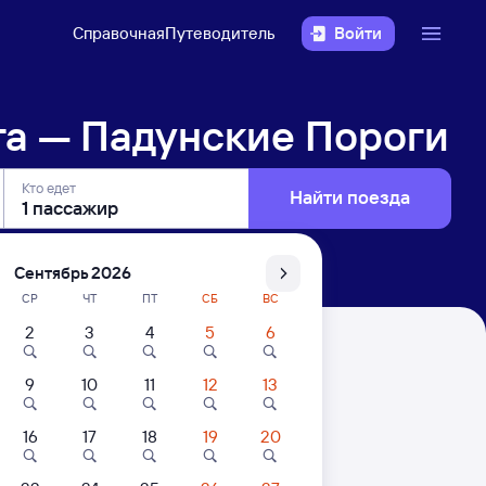
Справочная
Путеводитель
Войти
га — Падунские Пороги
Кто едет
Найти поезда
Сентябрь 2026
СР
ЧТ
ПТ
СБ
ВС
2
3
4
5
6
ороги
9
10
11
12
13
. Цены за 1 пассажира
16
17
18
19
20