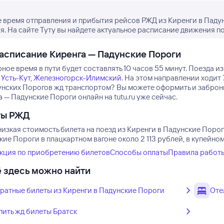
 время отправления и прибытия рейсов РЖД из Киренги в Паду
я. На сайте Туту вы найдете актуальное расписание движения по
асписание Киренга — Падунские Пороги
ое время в пути будет составлять 10 часов 55 минут.
Поезда из
,
Усть-Кут
,
Железногорск-Илимский
.
На этом направлении ходит 
унских Порогов жд транспортом? Вы можете оформить и забро
 — Падунские Пороги онлайн на tutu.ru уже сейчас.
ты РЖД
изкая стоимость билета на поезд из Киренги в Падунские Пороги
ие Пороги в плацкартном вагоне около 2 113 рублей, в купейно
кция по приобретению билетов
Способы оплаты
Правила работ
 здесь можно найти
ратные билеты из Киренги в Падунские Пороги
Оте
пить жд билеты Братск