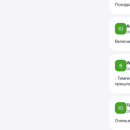
Поездк
А
10
3
Включи
W
8
3
- Темпе
пришла
Т
10
2
Очень и