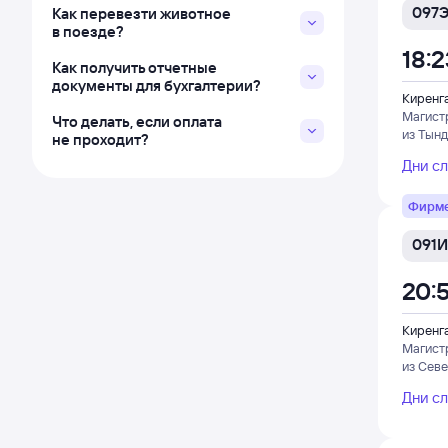
097
Как перевезти животное
в поезде?
18:2
Как получить отчетные
документы для бухгалтерии?
Киренг
Магист
Что делать, если оплата
из Тын
не проходит?
Дни с
Фирм
091И
20:
Киренг
Магист
из Сев
Дни с