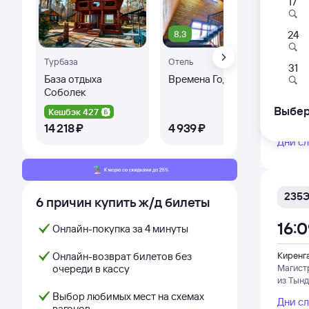
17
8,3
24
273
Турбаза
Отель
08:
31
База отдыха
Времена Года
Со
Соболек
Киренг
Магист
Выбер
Кешбэк 427
Ке
из Сев
14 ⁠218 ⁠₽
4 ⁠939 ⁠₽
4 ⁠
Дни с
235
6 причин купить ж/д билеты
16:
Онлайн-покупка за 4 минуты
Онлайн-возврат билетов без
Киренг
очереди в кассу
Магист
из Тын
Выбор любимых мест на схемах
Дни с
вагонов