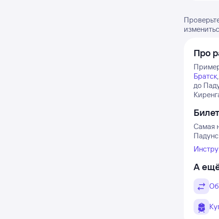
Проверьте
изменитьс
Про р
Примерн
Братск
до Пад
Киренга
Биле
Самая н
Падунск
Инстру
А ещё
Об
Ку