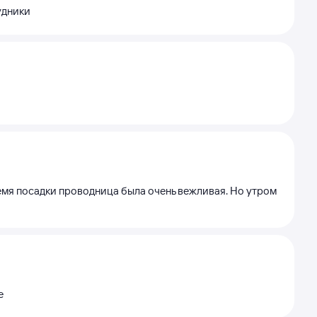
удники
время посадки проводница была очень вежливая. Но утром
е