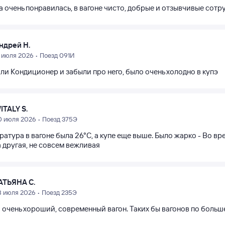
а очень понравилась, в вагоне чисто, добрые и отзывчивые сотр
ндрей Н.
1 июля 2026 • Поезд 091И
ли Кондиционер и забыли про него, было очень холодно в купэ
ITALY S.
0 июля 2026 • Поезд 375Э
ратура в вагоне была 26°С, а купе еще выше. Было жарко - Во 
 другая, не совсем вежливая
АТЬЯНА С.
8 июля 2026 • Поезд 235Э
 очень хороший, современный вагон. Таких бы вагонов по больш