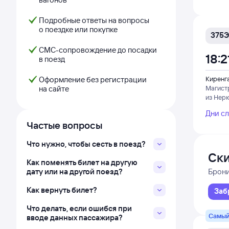
Подробные ответы на вопросы
о поездке или покупке
375Э
СМС-сопровождение до посадки
18:2
в поезд
Оформление без регистрации
Киренг
на сайте
Магист
из Нер
Дни с
Частые вопросы
Что нужно, чтобы сесть в поезд?
Ски
Как поменять билет на другую
и Д
дату или на другой поезд?
Брон
Как вернуть билет?
Заб
Что делать, если ошибся при
Самый
вводе данных пассажира?