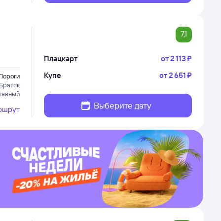
7,1
Плацкарт
от
2 ⁠113 ⁠₽
Купе
от
2 ⁠651 ⁠₽
Пороги
Братск
лавный
Выберите дату
ршрут