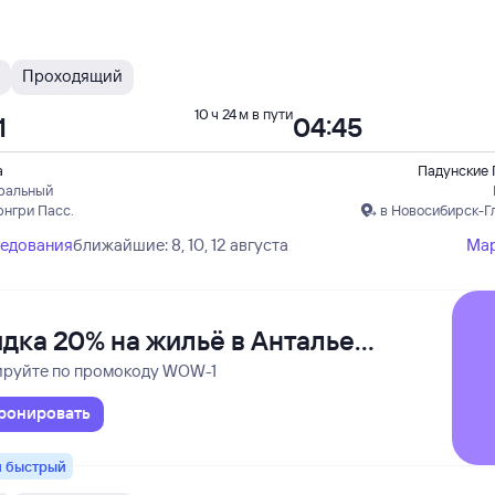
Проходящий
10 ч 24 м в пути
1
04:45
а
Падунские 
ральный
юнгри Пасс.
в Новосибирск-Г
ледования
ближайшие: 8, 10, 12 августа
Ма
дка 20% на жильё в Анталье
аламане
ируйте по промокоду WOW-1
ронировать
 быстрый