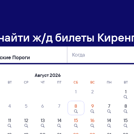
 найти
ж/д билеты Кирен
Когда
тербург
Москва
Сегодня
Завтра
Август 2026
ВТ
СР
ЧТ
ПТ
СБ
ВС
ПН
ВТ
1
2
1
сание поездов Киренга — Падунские П
4
5
6
7
8
9
7
8
ние поездов Падунские Пороги — Киренга
дажа билетов на 5 ноября. Отправление и прибытие по местному времени
11
12
13
14
15
16
14
15
Тип вагона
юбой