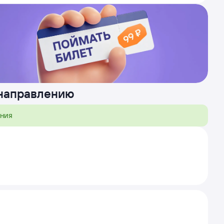
 направлению
ения