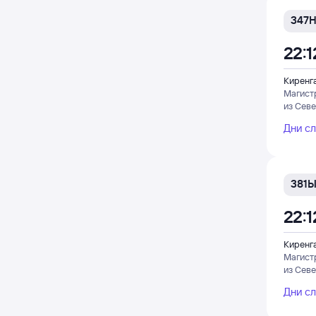
347
22:1
Киренг
Магист
из Сев
Дни с
381
22:1
Киренг
Магист
из Сев
Дни с