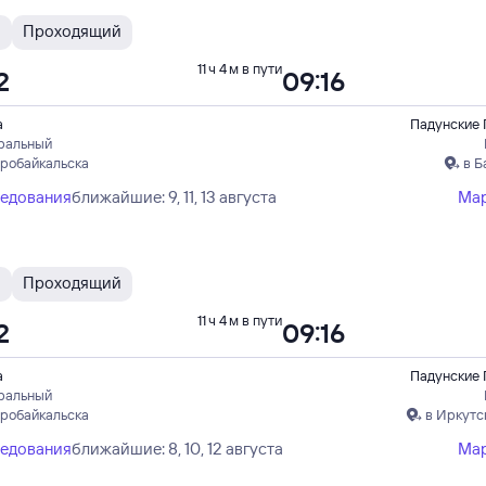
Н
Проходящий
11 ч 4 м в пути
2
09:16
а
Падунские 
ральный
еробайкальска
в Б
ледования
ближайшие: 9, 11, 13 августа
Ма
Ы
Проходящий
11 ч 4 м в пути
2
09:16
а
Падунские 
ральный
еробайкальска
в Иркутс
ледования
ближайшие: 8, 10, 12 августа
Ма