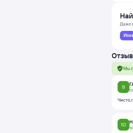
Най
Даже 
Иск
Отзыв
Мы о
Г
8
0
Чисто,
Н
10
3