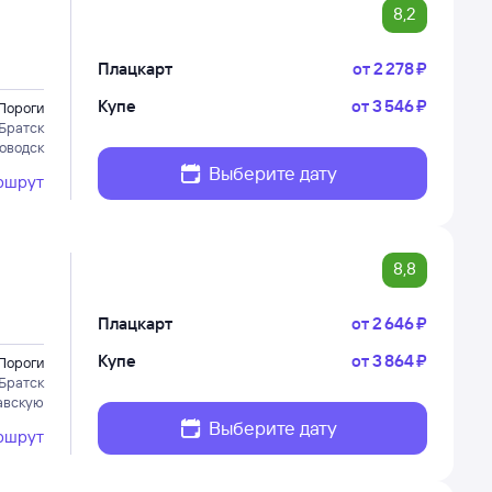
8,2
Плацкарт
от
2 ⁠278 ⁠₽
Купе
от
3 ⁠546 ⁠₽
Пороги
Братск
оводск
Выберите дату
ршрут
8,8
Плацкарт
от
2 ⁠646 ⁠₽
Купе
от
3 ⁠864 ⁠₽
Пороги
Братск
авскую
Выберите дату
ршрут