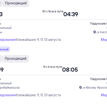
Э
Проходящий
10 ч 16 м в пути
3
04:39
а
Падунские 
ральный
ды
в Кисл
ледования
ближайшие: 9, 11, 13 августа
Ма
енный
Проходящий
11 ч 6 м в пути
59
08:05
а
Падунские 
ральный
еробайкальска
в Москву Яросл
ледования
ближайшие: 9, 11, 13 августа
Ма