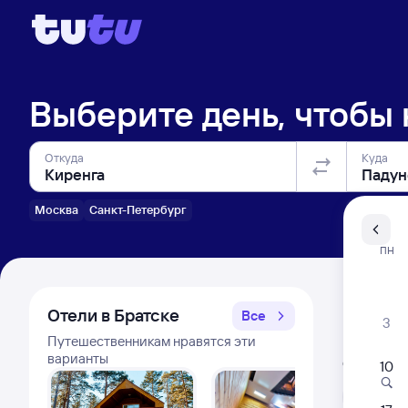
Выберите день, чтобы
Откуда
Куда
Москва
Санкт-Петербург
Санкт-Пе
ПН
Распи
Отели в Братске
Все
3
Путешественникам нравятся эти
Расписа
варианты
Открыта про
10
Л