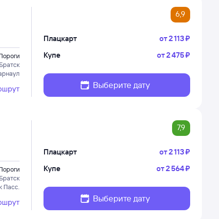
6,9
Плацкарт
от
2 ⁠113 ⁠₽
Купе
от
2 ⁠475 ⁠₽
Пороги
Братск
арнаул
Выберите дату
ршрут
7,9
Плацкарт
от
2 ⁠113 ⁠₽
Купе
от
2 ⁠564 ⁠₽
Пороги
Братск
к Пасс.
Выберите дату
ршрут