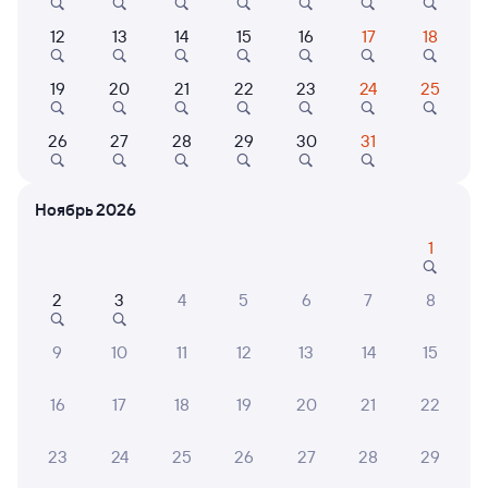
Плацкарт
Купе
12
13
14
15
16
17
18
от
2 ⁠278 ⁠₽
от
3 ⁠071 ⁠₽
Выберите дату
19
20
21
22
23
24
25
Самый быстрый
26
27
28
29
30
31
097С
Проходящий
8,1
10 ч 16 м в пути
07:40
17:56
Ноябрь 2026
1
Падунские Пороги
Киренга
Братск
Магистральный
из Кисловодска
в Тынду
2
3
4
5
6
7
8
Дни следования
ближайшие: 6, 8, 10 августа
Маршрут
9
10
11
12
13
14
15
Плацкарт
Купе
16
17
18
19
20
21
22
от
2 ⁠925 ⁠₽
от
3 ⁠827 ⁠₽
Выберите дату
23
24
25
26
27
28
29