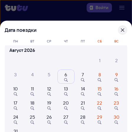
Войти
Выберите день, чтобы найти
ж/д
Дата поездки
билеты Падунские Пороги —
ПН
ВТ
СР
ЧТ
ПТ
СБ
ВС
Киренга
Август 2026
22 года работаем для вас
42 млн путешествуют с на
1
2
Откуда
3
4
5
6
7
8
9
Куда
10
11
12
13
14
15
16
Когда
17
18
19
20
21
22
23
Кто едет
24
25
26
27
28
29
30
Найти поезда
31