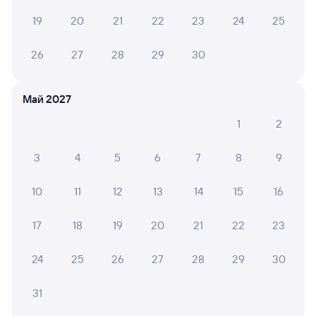
Дни следования
ближайшие: 7, 9, 11 августа
Маршрут
19
20
21
22
23
24
25
Плацкарт
Купе
от
2 ⁠676 ⁠₽
от
2 ⁠755 ⁠₽
26
27
28
29
30
Выберите дату
Май 2027
Фирменный
1
2
092И
Проходящий
8,8
10 ч 56 м в пути
22:44
09:40
3
4
5
6
7
8
9
Падунские Пороги
Киренга
10
11
12
13
14
15
16
Братск
Магистральный
из Москвы Ярославской
в Северобайкальск
17
18
19
20
21
22
23
Дни следования
ближайшие: 6, 8, 10 августа
Маршрут
24
25
26
27
28
29
30
Плацкарт
Купе
от
2 ⁠646 ⁠₽
от
3 ⁠715 ⁠₽
31
Выберите дату