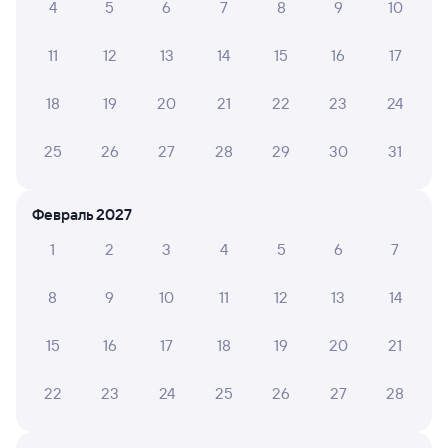
4
5
6
7
8
9
10
Скачать приложение
11
12
13
14
15
16
17
235С
Проходящий
7,4
18
19
20
21
22
23
24
10 ч 24 м в пути
12:54
23:18
25
26
27
28
29
30
31
Падунские Пороги
Киренга
Братск
Магистральный
из Анапы
в Тынду
Февраль 2027
Дни следования
ближайшие: 10, 17, 24 августа
Маршрут
1
2
3
4
5
6
7
Плацкарт
Купе
от
2 ⁠947 ⁠₽
от
4 ⁠016 ⁠₽
8
9
10
11
12
13
14
Выберите дату
15
16
17
18
19
20
21
22
23
24
25
26
27
28
348Н
Проходящий
6,9
11 ч 9 м в пути