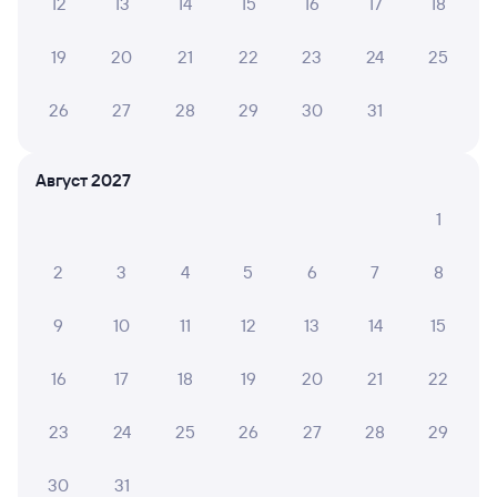
12
13
14
15
16
17
18
Искать билеты
19
20
21
22
23
24
25
Отзывы пассажиров Туту о поездах
по этому направлению
26
27
28
29
30
31
Мы отображаем актуальные отзывы и не удаляем
отрицательные мнения
Август 2027
1
Андрей Н.
10
31 июля 2026 • Поезд 092И
2
3
4
5
6
7
8
Включили Кондиционер и забыли про него, было
очень холодно в купэ
9
10
11
12
13
14
15
16
17
18
19
20
21
22
НАТАЛЬЯ А.
10
31 июля 2026 • Поезд 097С
23
24
25
26
27
28
29
Поездка очень понравилась, в вагоне чисто, добрые и
отзывчивые сотрудники
30
31