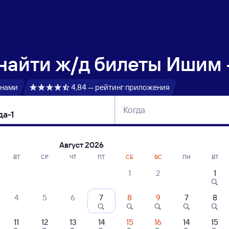
 найти
ж/д билеты Ишим 
 нами
4,84 — рейтинг приложения
Когда
тербург
Москва
Сегодня
Завтра
Август 2026
ВТ
СР
ЧТ
ПТ
СБ
ВС
ПН
ВТ
1
2
1
сание поездов Ишим — Вологда-1
4
5
6
7
8
9
7
8
ние поездов Вологда-1 — Ишим
дажа билетов на 4 ноября. Отправление и прибытие по местному времени
11
12
13
14
15
16
14
15
енный