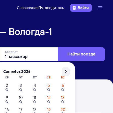
Справочная
Путеводитель
Войти
— Вологда-1
Кто едет
Найти поезда
Сентябрь 2026
СР
ЧТ
ПТ
СБ
ВС
2
3
4
5
6
9
10
11
12
13
. Цены за 1 пассажира
16
17
18
19
20