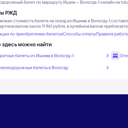
одорожный билет по маршруту Ишим — Вологда-1 онлайн на tutu.
ты РЖД
изкая стоимость билета на поезд из Ишима в Вологду-1 составляе
артном вагоне около 11 961 рубля, в купейном вагоне приблизител
кция по приобретению билетов
Способы оплаты
Правила работ
 здесь можно найти
ратные билеты из Ишима в Вологду-1
Оте
лезнодорожные билеты в Вологду