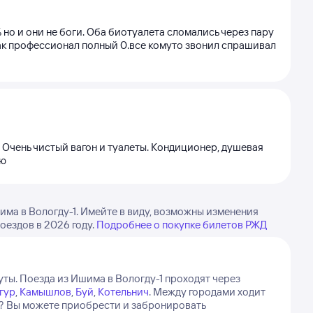
 но и они не боги. Оба биотуалета сломались через пару
 как профессионал полный 0.все комуто звонил спрашивал
Очень чистый вагон и туалеты. Кондиционер, душевая
ую
ма в Вологду-1. Имейте в виду, возможны изменения
оездов в 2026 году.
Подробнее о покупке билетов РЖД
уты.
Поезда из Ишима в Вологду-1 проходят через
гур
,
Камышлов
,
Буй
,
Котельнич
.
Между городами ходит
е? Вы можете приобрести и забронировать