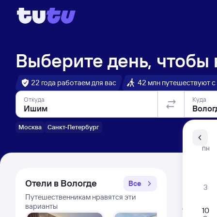
Выберите день, чтобы
22 года работаем для вас
42 млн путешествуют с
Откуда
Куда
Москва
Санкт-Петербург
Санкт-Пе
ПН
Распи
Отели в Вологде
Все
3
Путешественникам нравятся эти
Расписа
варианты
Открыта про
10
Фирм