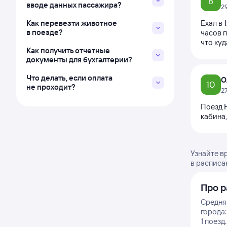
8
вводе данных пассажира?
2
Как перевезти животное
Ехал в 
в поезде?
часов п
что ку
Как получить отчетные
документы для бухгалтерии?
Что делать, если оплата
О
10
не проходит?
2
Поезд 
кабина,
Узнайте в
в расписа
Про р
Средня
города:
1 поезд.