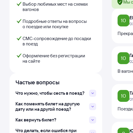
Мы о
Выбор любимых мест на схемах
вагонов
Е
10
Подробные ответы на вопросы
0
о поездке или покупке
Прекра
СМС-сопровождение до посадки
в поезд
Г
Оформление без регистрации
10
на сайте
0
В вагон
Частые вопросы
Что нужно, чтобы сесть в поезд?
Т
10
0
Как поменять билет на другую
Поездк
дату или на другой поезд?
Как вернуть билет?
Что делать, если ошибся при
Ю