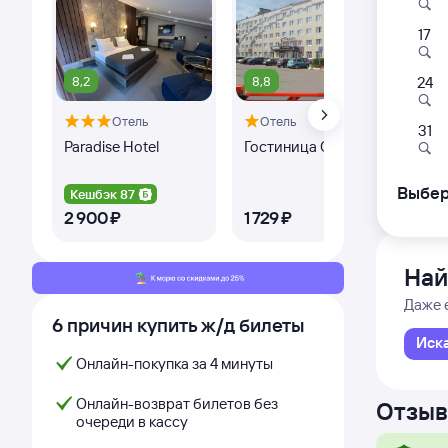
17
013Н
12:4
8,2
8,8
9,
24
Отель
Отель
Ишим
31
из Ново
Paradise Hotel
Гостиница Спутник
Ал
Дни с
Выбер
Кешбэк 87
Ке
2 ⁠900 ⁠₽
1 ⁠729 ⁠₽
6 ⁠
Най
Даже 
6 причин купить ж/д билеты
Иск
Онлайн-покупка за 4 минуты
Онлайн-возврат билетов без
Отзыв
очереди в кассу