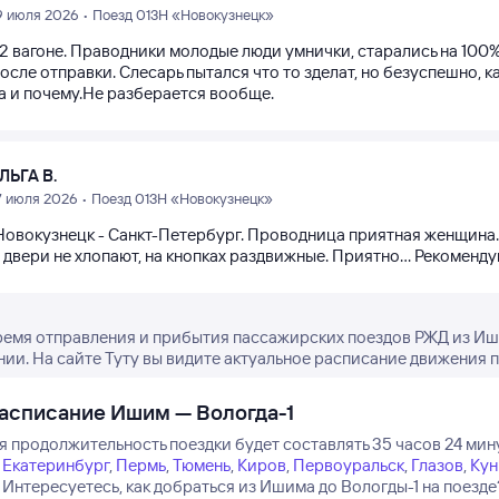
9 июля 2026 • Поезд 013Н «Новокузнецк»
12 вагоне. Праводники молодые люди умнички, старались на 100%
осле отправки. Слесарь пытался что то зделат, но безуспешно,
да и почему.Не разберается вообще.
ЛЬГА В.
7 июля 2026 • Поезд 013Н «Новокузнецк»
Новокузнецк - Санкт-Петербург. Проводница приятная женщина. 
 двери не хлопают, на кнопках раздвижные. Приятно... Рекоменд
ремя отправления и прибытия пассажирских поездов РЖД из Иши
нии. На сайте Туту вы видите актуальное расписание движения п
асписание Ишим — Вологда-1
я продолжительность поездки будет составлять 35 часов 24 мин
Екатеринбург
,
Пермь
,
Тюмень
,
Киров
,
Первоуральск
,
Глазов
,
Кун
Интересуетесь, как добраться из Ишима до Вологды-1 на поезд