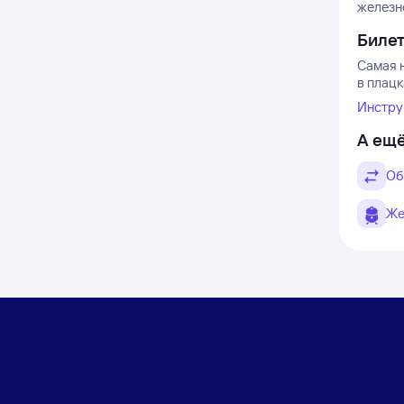
железн
Биле
Самая н
в плацк
Инстру
А ещё
Об
Же