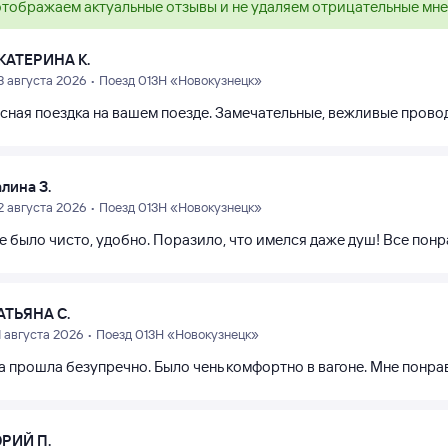
тображаем актуальные отзывы и не удаляем отрицательные мн
КАТЕРИНА К.
3 августа 2026 • Поезд 013Н «Новокузнецк»
сная поездка на вашем поезде. Замечательные, вежливые прово
алина З.
2 августа 2026 • Поезд 013Н «Новокузнецк»
е было чисто, удобно. Поразило, что имелся даже душ! Все пон
АТЬЯНА С.
1 августа 2026 • Поезд 013Н «Новокузнецк»
а прошла безупречно. Было чень комфортно в вагоне. Мне понра
РИЙ П.