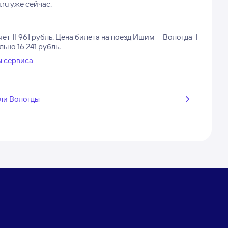
ru уже сейчас.
т 11 961 рубль.
Цена билета на поезд Ишим — Вологда-1
ьно 16 241 рубль.
ы сервиса
ли Вологды