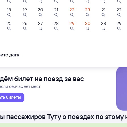
18
19
20
21
22
23
21
22
Новокузнецк
Проходящий
1 д 11 ч 24 м в пути
5
22:09
4
8,9
7,4
25
26
27
28
29
30
28
29
Отель
Отель
Отель
Во
кузнецка (ж/д вокзал)
В
ьфатор
Палисадъ
Milani
в Санкт-Петербург
ледования
ближайшие: 7, 9, 11 августа
Ма
ите дату
шбэк 204
Кешбэк 105
Кешбэк 64
800 ⁠₽
3 ⁠500 ⁠₽
2 ⁠125 ⁠₽
дём билет на поезд за вас
если сейчас нет мест
ать билеты
ы пассажиров Туту о поездах по этому