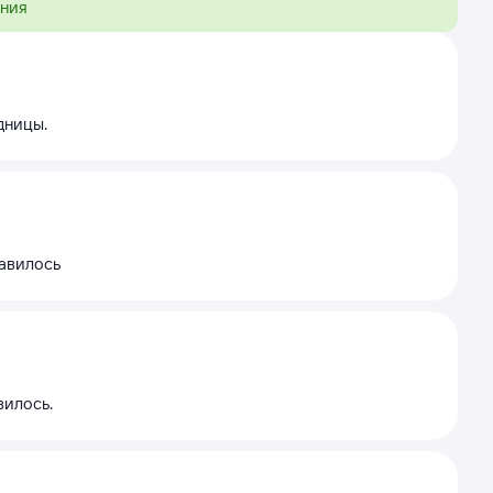
ения
дницы.
равилось
вилось.