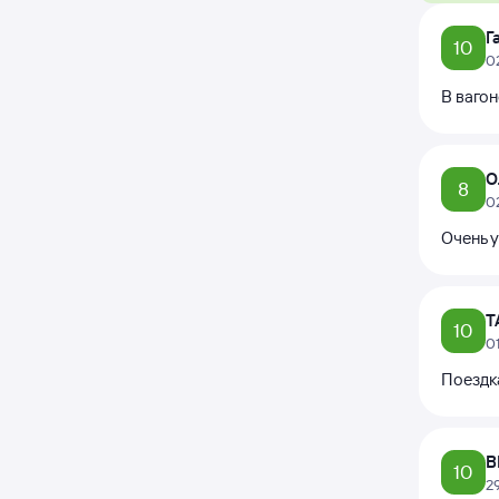
Г
10
0
В вагон
О
8
0
Очень у
Т
10
0
Поездк
В
10
2