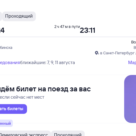
Проходящий
2 ч 47 м в пути
24
23:11
Во
ябинска
В
в Санкт-Петербург
ледования
ближайшие: 7, 9, 11 августа
Ма
дём билет на поезд за вас
если сейчас нет мест
ать билеты
енный
Демидовский экспресс
Проходящий