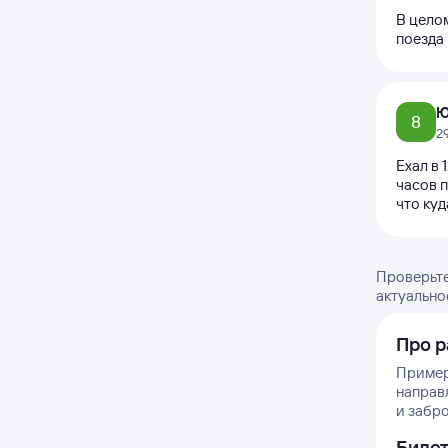
В целом
поезда
Ю
8
2
Ехал в 
часов п
что ку
Проверьте
актуально
Про р
Примерн
направл
и забро
Биле