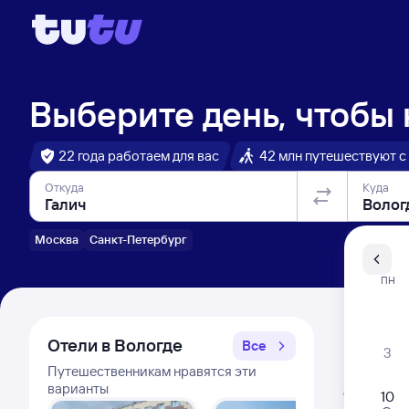
Выберите день, чтобы
22 года работаем для вас
42 млн путешествуют с
Откуда
Куда
Москва
Санкт-Петербург
Санкт-Пе
ПН
Распи
Отели в Вологде
Все
3
Путешественникам нравятся эти
Расписа
варианты
Открыта про
10
Самый