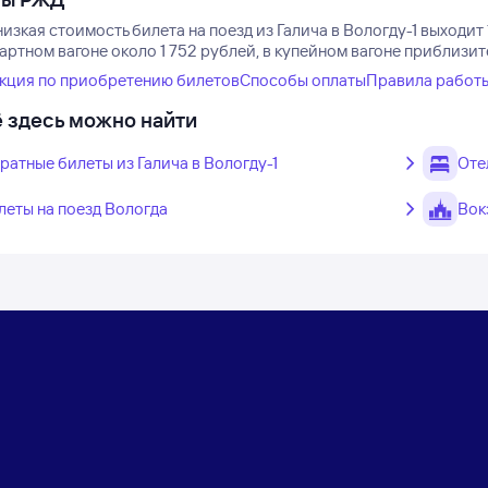
изкая стоимость билета на поезд из Галича в Вологду-1 выходит 
артном вагоне около 1 752 рублей, в купейном вагоне приблизит
кция по приобретению билетов
Способы оплаты
Правила работ
 здесь можно найти
ратные билеты из Галича в Вологду-1
Оте
леты на поезд Вологда
Вок