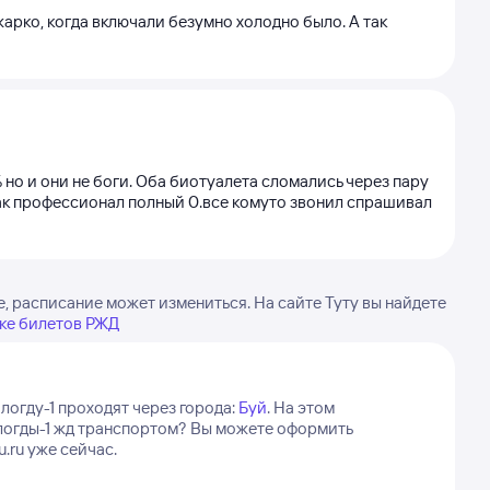
арко, когда включали безумно холодно было. А так
 но и они не боги. Оба биотуалета сломались через пару
 как профессионал полный 0.все комуто звонил спрашивал
, расписание может измениться. На сайте Туту вы найдете
ке билетов РЖД
логду-1 проходят через города:
Буй
.
На этом
Вологды-1 жд транспортом? Вы можете оформить
.ru уже сейчас.