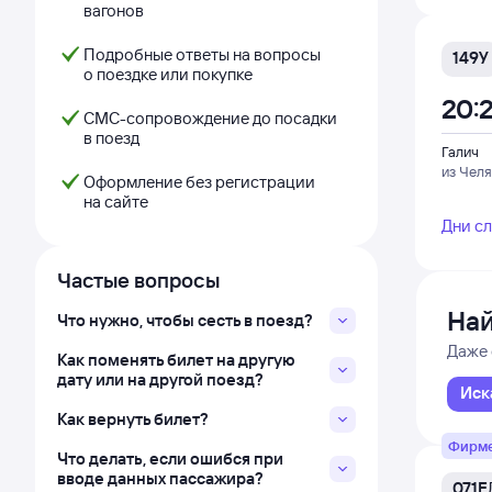
вагонов
Подробные ответы на вопросы
149У
о поездке или покупке
20:
СМС-сопровождение до посадки
в поезд
Галич
из Чел
Оформление без регистрации
на сайте
Дни с
Частые вопросы
Най
Что нужно, чтобы сесть в поезд?
Даже 
Как поменять билет на другую
дату или на другой поезд?
Иск
Как вернуть билет?
Фирм
Что делать, если ошибся при
вводе данных пассажира?
071Е