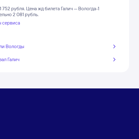
1 752 рубля.
Цена жд билета Галич — Вологда-1
ельно 2 081 рубль.
ы сервиса
ли Вологды
зал Галич