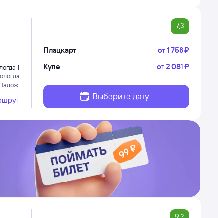
7,3
Плацкарт
от
1 ⁠758 ⁠₽
Купе
от
2 ⁠081 ⁠₽
логда-1
ологда
 Ладож.
Выберите дату
ршрут
9,2