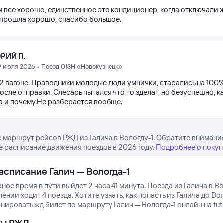
 все хорошо, единственное это кондиционер, когда отключали ж
 прошла хорошо, спасибо большое.
РИЙ П.
9 июля 2026 • Поезд 013Н «Новокузнецк»
12 вагоне. Праводники молодые люди умнички, старались на 100%
осле отправки. Слесарь пытался что то зделат, но безуспешно,
да и почему.Не разберается вообще.
 маршрут рейсов РЖД из Галича в Вологду-1. Обратите внимание
е расписание движения поездов в 2026 году.
Подробнее о покуп
асписание Галич — Вологда-1
ое время в пути выйдет 2 часа 41 минута.
Поезда из Галича в Во
ении ходит 4 поезда.
Хотите узнать, как попасть из Галича до 
нировать жд билет по маршруту Галич — Вологда-1 онлайн на tutu
ты РЖД