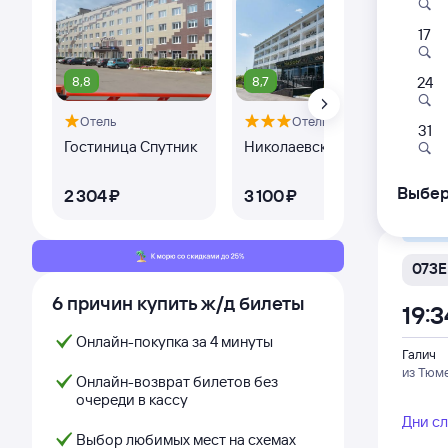
17
013Н
19:3
8,8
8,7
8,
24
Отель
Отель
Галич
31
из Ново
Гостиница Спутник
Николаевский
Par
Дни с
Выбер
2 ⁠304 ⁠₽
3 ⁠100 ⁠₽
2 ⁠
Самый
073Е
6 причин купить ж/д билеты
19:3
Онлайн-покупка за 4 минуты
Галич
из Тюм
Онлайн-возврат билетов без
очереди в кассу
Дни с
Выбор любимых мест на схемах