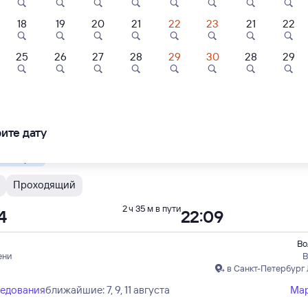
18
19
20
21
22
23
21
22
Новокузнецк
Проходящий
2 ч 35 м в пути
4
22:09
2
8,9
7,8
25
26
27
28
29
30
28
29
Отель
Отель
Отель
Во
кузнецка (ж/д вокзал)
В
adise Hotel
Отель Атриум
Спасская
в Санкт-Петербург
ледования
ближайшие: 6, 8, 10 августа
Ма
ите дату
900 ⁠₽
4 ⁠636 ⁠₽
2 ⁠900 ⁠₽
 быстрый
Проходящий
2 ч 35 м в пути
4
22:09
Во
ени
В
в Санкт-Петербург
ледования
ближайшие: 7, 9, 11 августа
Ма