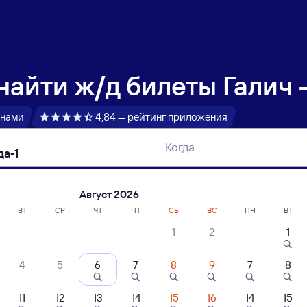
 найти
ж/д билеты Галич 
 нами
4,84 — рейтинг приложения
Когда
тербург
Москва
Сегодня
Завтра
Август 2026
ВТ
СР
ЧТ
ПТ
СБ
ВС
ПН
ВТ
1
2
1
сание поездов Галич — Вологда-1
4
5
6
7
8
9
7
8
ние поездов Вологда-1 — Галич
дажа билетов на 3 ноября. Отправление и прибытие по местному времени
11
12
13
14
15
16
14
15
 быстрый
Фирменный