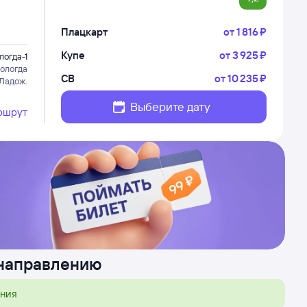
Плацкарт
от
1 ⁠816 ⁠₽
Купе
от
3 ⁠925 ⁠₽
логда-1
ологда
СВ
от
10 ⁠235 ⁠₽
 Ладож.
Выберите дату
ршрут
 направлению
ения