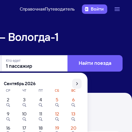
Справочная
Путеводитель
Войти
— Вологда-1
Кто едет
Найти поезда
Сентябрь 2026
СР
ЧТ
ПТ
СБ
ВС
2
3
4
5
6
9
10
11
12
13
. Цены за 1 пассажира
16
17
18
19
20