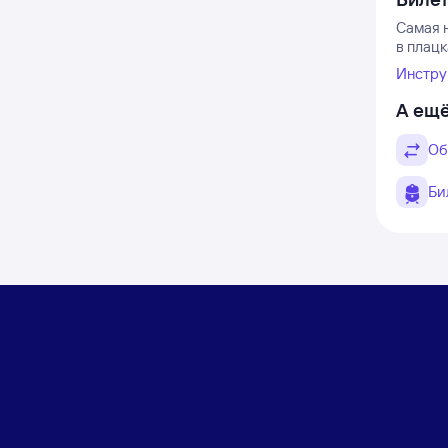
Самая н
в плацк
Инстру
А ещё
Об
Би