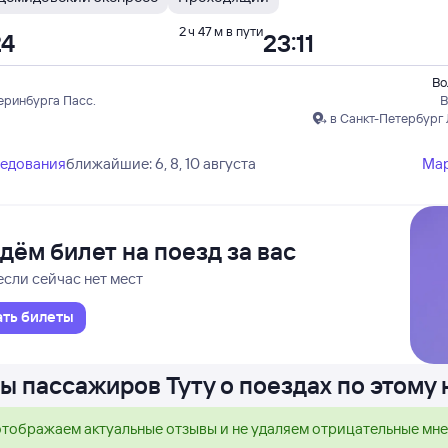
2 ч 47 м в пути
24
23:11
Во
еринбурга Пасс.
В
в Санкт-Петербург
ледования
ближайшие: 6, 8, 10 августа
Ма
дём билет на поезд за вас
если сейчас нет мест
ать билеты
ы пассажиров Туту о поездах по этому
тображаем актуальные отзывы и не удаляем отрицательные мн