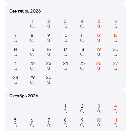
Расписание поездов Дербент — Гмелинская
Сентябрь 2026
Расписание поездов Гмелинская — Дербент
1
2
3
4
5
6
Открыта продажа билетов на 7 ноября. Отправление и прибытие
по местному времени. Цены за 1 пассажира
7
8
9
10
11
12
13
085С
Проходящий
7,3
14
15
16
17
18
19
20
21 ч 40 м в пути
11:47
10:27
21
22
23
24
25
26
27
Дербент
Гмелинская
Гмелинка
28
29
30
в Москву Павелецкую
Дни следования
ближайшие: 10, 11, 12 августа
Маршрут
Октябрь 2026
Плацкарт
Купе
1
2
3
4
от
4 ⁠791 ⁠₽
от
9 ⁠342 ⁠₽
Выберите дату
5
6
7
8
9
10
11
Самый быстрый