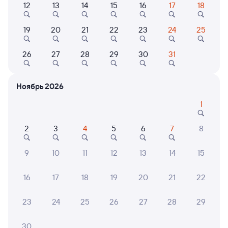
12
13
14
15
16
17
18
373С
Проходящий
7,1
19
20
21
22
23
24
25
20 ч 17 м в пути
14:59
12:16
26
27
28
29
30
31
Дербент
Гмелинская
Гмелинка
в Тюмень
Ноябрь 2026
Дни следования
ближайшие: 10, 12, 14 августа
Маршрут
1
Купе
2
3
4
5
6
7
8
от
7 ⁠000 ⁠₽
Выберите дату
9
10
11
12
13
14
15
16
17
18
19
20
21
22
Найдём билет на поезд за вас
Даже если сейчас нет мест
23
24
25
26
27
28
29
Искать билеты
30