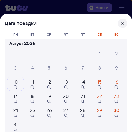
Войти
Дата поездки
Выберите день, чтобы найти
ж/д
билеты Дербент — Гмелинская
ПН
ВТ
СР
ЧТ
ПТ
СБ
ВС
Август 2026
Откуда
1
2
Куда
3
4
5
6
7
8
9
Когда
10
11
12
13
14
15
16
Кто едет
17
18
19
20
21
22
23
24
25
26
27
28
29
30
Найти поезда
31