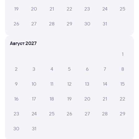
Способы оплаты
Правила работы сервиса
19
20
21
22
23
24
25
А ещё здесь можно найти
26
27
28
29
30
31
Обратные билеты из Дербента в Гмелинскую
Август 2027
Отели
1
Купить билеты на поезд Гмелинка
2
3
4
5
6
7
8
Вокзал Дербент
9
10
11
12
13
14
15
16
17
18
19
20
21
22
23
24
25
26
27
28
29
30
31