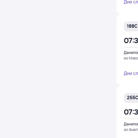
Дни с
188С
07:
Данило
из Нов
Дни с
255
07:
Данило
из Ана