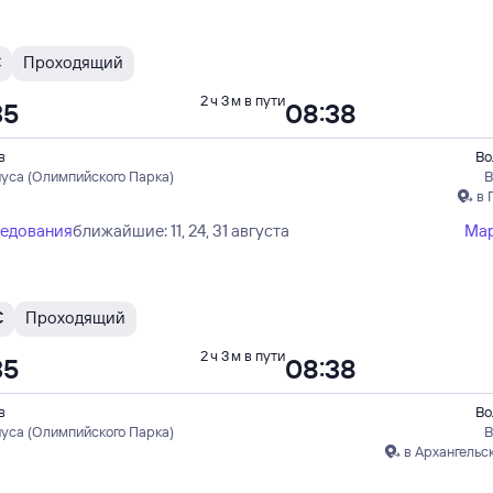
С
Проходящий
2 ч 3 м в пути
35
08:38
в
Во
иуса (Олимпийского Парка)
В
в 
ледования
ближайшие: 11, 24, 31 августа
Ма
С
Проходящий
2 ч 3 м в пути
35
08:38
в
Во
иуса (Олимпийского Парка)
В
в Архангельс