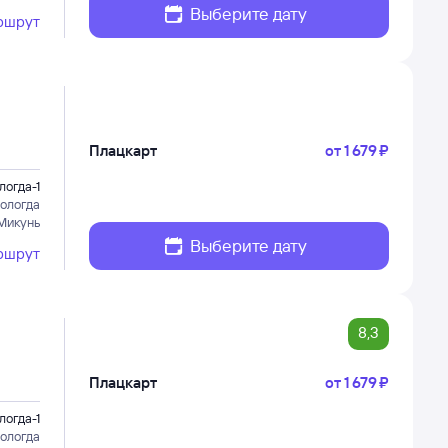
Выберите дату
ршрут
Плацкарт
от
1 ⁠679 ⁠₽
логда-1
ологда
Микунь
Выберите дату
ршрут
8,3
Плацкарт
от
1 ⁠679 ⁠₽
логда-1
ологда