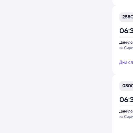
258
06:
Данило
из Сир
Дни с
080
06:
Данило
из Сир