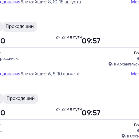
ледования
ближайшие: 8, 10, 18 августа
Ма
Проходящий
2 ч 27 м в пути
30
09:57
в
Во
ороссийска
В
в Архангельс
ледования
ближайшие: 6, 8, 10 августа
Ма
С
Проходящий
2 ч 27 м в пути
30
09:57
в
Во
пы
В
в Сос