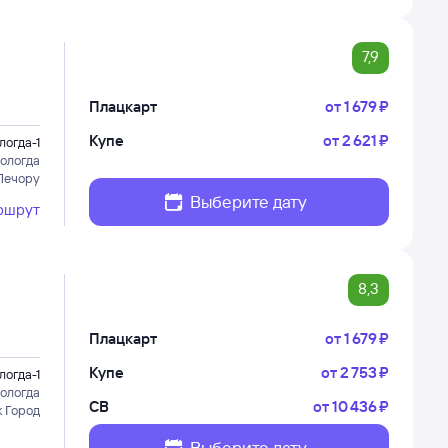
7,9
Плацкарт
от
1 ⁠679 ⁠₽
Купе
от
2 ⁠621 ⁠₽
логда-1
ологда
Печору
Выберите дату
ршрут
8,3
Плацкарт
от
1 ⁠679 ⁠₽
Купе
от
2 ⁠753 ⁠₽
логда-1
ологда
СВ
от
10 ⁠436 ⁠₽
к Город
Выберите дату