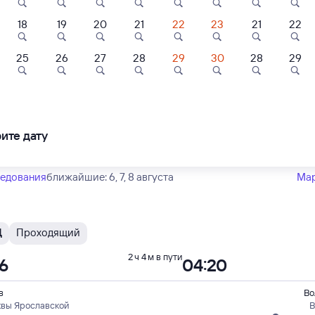
Тип вагона
юбой
18
19
20
21
22
23
21
22
ый
Фирменный
8
8,7
9,3
25
26
27
28
29
30
28
29
М
Проходящий
1 ч 58 м в пути
Отель
Отель
Отель
05
04:03
асская
Николаевский
"Пилигрим"
в
Во
квы Ярославской
В
ите дату
шбэк 87
Кешбэк 93
Кешбэк 36
в Архангельс
900 ⁠₽
3 ⁠100 ⁠₽
1 ⁠200 ⁠₽
ледования
ближайшие: 6, 7, 8 августа
Ма
Щ
Проходящий
2 ч 4 м в пути
16
04:20
в
Во
квы Ярославской
В