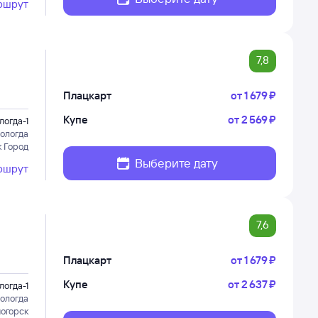
ршрут
7,8
Плацкарт
от
1 ⁠679 ⁠₽
Купе
от
2 ⁠569 ⁠₽
логда-1
ологда
к Город
Выберите дату
ршрут
7,6
Плацкарт
от
1 ⁠679 ⁠₽
Купе
от
2 ⁠637 ⁠₽
логда-1
ологда
ногорск