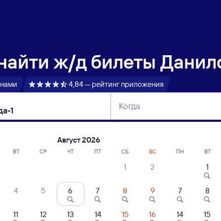
 найти
ж/д билеты Данило
 нами
4,84 — рейтинг приложения
Когда
тербург
Москва
Сегодня
Завтра
Август 2026
ВТ
СР
ЧТ
ПТ
СБ
ВС
ПН
ВТ
1
2
1
сание поездов Данилов — Вологда-1
4
5
6
7
8
9
7
8
ние поездов Вологда-1 — Данилов
дажа билетов на 3 ноября. Отправление и прибытие по местному времени
11
12
13
14
15
16
14
15