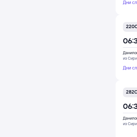
Дни с
220
06:
Данило
из Сир
Дни с
282
06:
Данило
из Сир