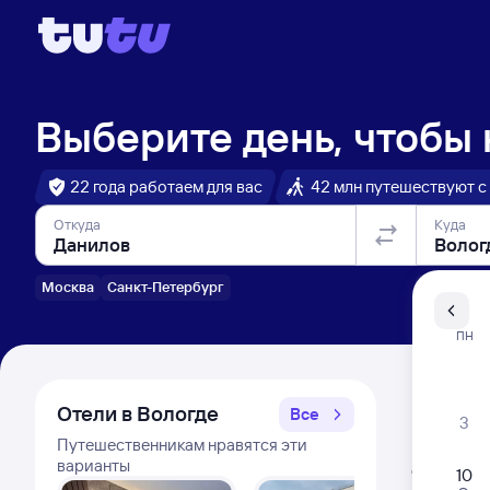
Выберите день, чтобы
22 года работаем для вас
42 млн путешествуют с
Откуда
Куда
Москва
Санкт-Петербург
Санкт-Пе
ПН
Распи
Отели в Вологде
Все
3
Путешественникам нравятся эти
Расписа
варианты
Открыта про
10