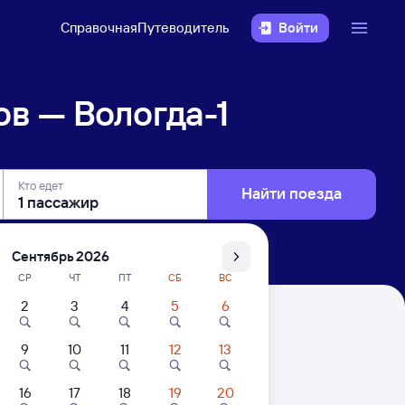
Справочная
Путеводитель
Войти
в — Вологда-1
Кто едет
Найти поезда
Сентябрь 2026
СР
ЧТ
ПТ
СБ
ВС
2
3
4
5
6
9
10
11
12
13
. Цены за 1 пассажира
16
17
18
19
20