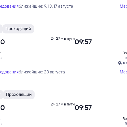
ледования
ближайшие: 9, 13, 17 августа
Ма
Проходящий
2 ч 27 м в пути
30
09:57
в
Во
пы
В
в 
ледования
ближайшие: 23 августа
Ма
С
Проходящий
2 ч 27 м в пути
30
09:57
в
Во
пы
В