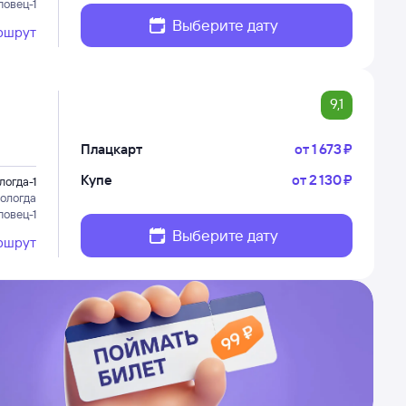
повец-1
Выберите дату
ршрут
9,1
Плацкарт
от
1 ⁠673 ⁠₽
Купе
от
2 ⁠130 ⁠₽
логда-1
ологда
повец-1
Выберите дату
ршрут