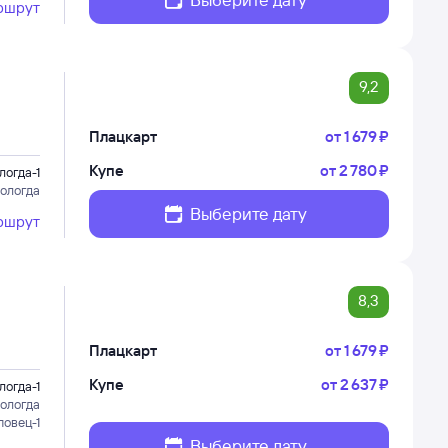
ршрут
9,2
Плацкарт
от
1 ⁠679 ⁠₽
Купе
от
2 ⁠780 ⁠₽
логда-1
ологда
Выберите дату
ршрут
8,3
Плацкарт
от
1 ⁠679 ⁠₽
Купе
от
2 ⁠637 ⁠₽
логда-1
ологда
повец-1
Выберите дату