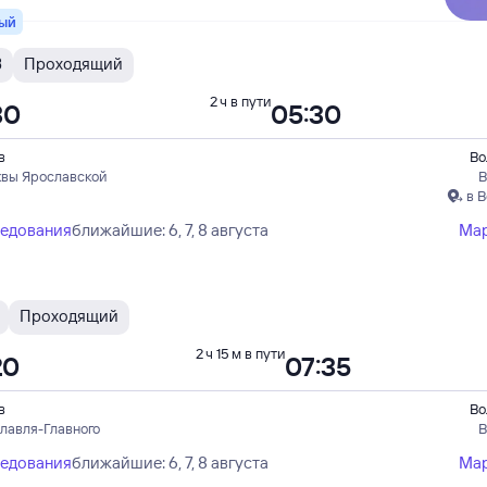
ый
В
Проходящий
2 ч в пути
30
05:30
в
Во
квы Ярославской
В
в 
ледования
ближайшие: 6, 7, 8 августа
Ма
Проходящий
2 ч 15 м в пути
20
07:35
в
Во
лавля-Главного
В
ледования
ближайшие: 6, 7, 8 августа
Ма