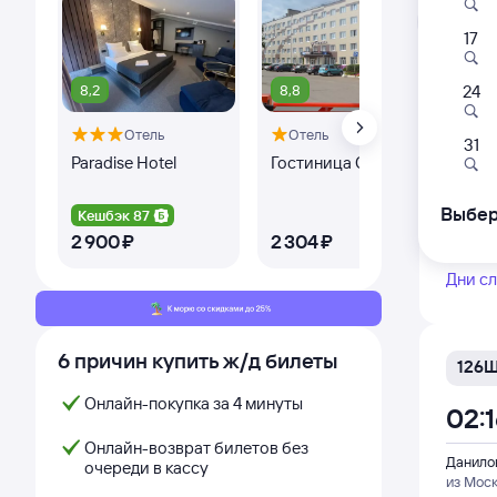
Л
17
Быстр
8,2
8,8
7,
24
130
Отель
Отель
02:
31
Paradise Hotel
Гостиница Спутник
Сп
Данило
из Мос
Выбер
Кешбэк 87
Ке
2 ⁠900 ⁠₽
2 ⁠304 ⁠₽
2 ⁠
Дни с
6 причин купить ж/д билеты
126
Онлайн-покупка за 4 минуты
02:
Онлайн-возврат билетов без
Данило
очереди в кассу
из Мос