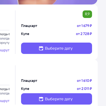
8,9
Плацкарт
от
1 ⁠679 ⁠₽
Купе
от
2 ⁠728 ⁠₽
логда-1
ологда
Воркуту
Выберите дату
ршрут
Плацкарт
от
1 ⁠610 ⁠₽
Купе
от
2 ⁠011 ⁠₽
логда-1
ологда
Выберите дату
ршрут