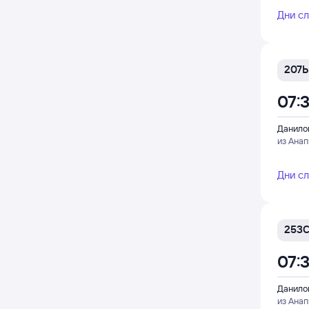
Дни с
207Ь
07:
Данило
из Ана
Дни с
253
07:
Данило
из Ана