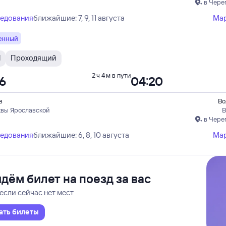
в Чере
ледования
ближайшие: 7, 9, 11 августа
Ма
енный
М
Проходящий
2 ч 4 м в пути
16
04:20
в
Во
квы Ярославской
В
в Чере
ледования
ближайшие: 6, 8, 10 августа
Ма
дём билет на поезд за вас
если сейчас нет мест
ать билеты