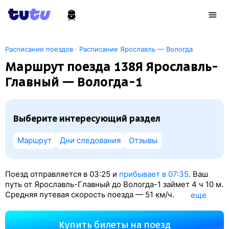
·
Расписание поездов
Расписание Ярославль — Вологда
Маршрут поезда 138Я Ярославль-
Главный — Вологда-1
Выберите интересующий раздел
Маршрут
Дни следования
Отзывы
Поезд отправляется в 03:25 и
прибывает в 07:35
. Ваш
путь от Ярославль-Главный до Вологда-1 займет 4
ч 10
м.
Средняя путевая скорость поезда — 51 км/ч.
eще
По классификации РЖД это Скорый поезд. Вы проедете
214 км. На этом маршруте будет 2 остановки. Самая
Купить билеты на поезд
продолжительная стоянка поезда на станции Данилов —