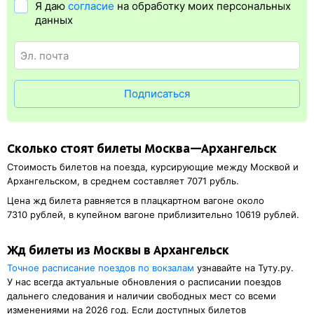
Я даю
согласие
на обработку моих персональных
Электронная регистрация
доступна почти для всех заказов,
данных
исключение составляют поезда
железных дорог СНГ. Для
посадки в поезд понадобится оригинал удостоверения
личности, указанный в электронном ж/д билете. А в случае
отсутствия электронной регистрации еще и распечатка
посадочного купона.
Подписаться
Сколько стоят билеты Москва—Архангельск
Стоимость билетов на поезда, курсирующие между Москвой и
Архангельском, в среднем составляет 7071 рубль.
Цена жд билета равняется в плацкартном вагоне около
7310 рублей, в купейном вагоне приблизительно 10619 рублей.
Жд билеты из Москвы в Архангельск
Точное расписание поездов по вокзалам
узнавайте на Туту.ру.
У нас всегда актуальные обновления о расписании поездов
дальнего следования и наличии свободных мест со всеми
изменениями на 2026 год. Если доступных билетов