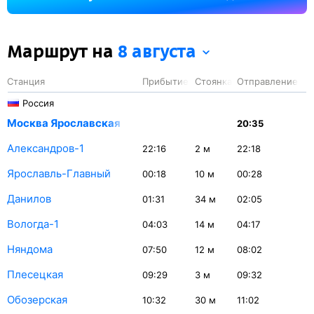
на станции Данилов — 34 минуты.
Маршрут на
8 августа
Станция
Прибытие
Стоянка
Отправление
Россия
Москва Ярославская
20:35
Александров-1
22:16
2
м
22:18
Ярославль-Главный
00:18
10
м
00:28
Данилов
01:31
34
м
02:05
Вологда-1
04:03
14
м
04:17
Няндома
07:50
12
м
08:02
Плесецкая
09:29
3
м
09:32
Обозерская
10:32
30
м
11:02