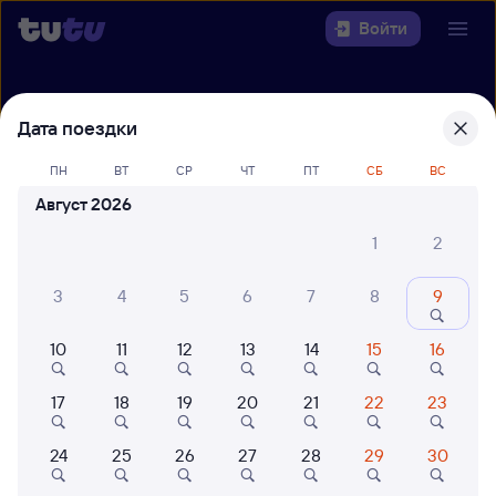
Войти
Выберите день, чтобы найти
ж/д
Дата поездки
билеты Барабинск — Уфа
ПН
ВТ
СР
ЧТ
ПТ
СБ
ВС
Откуда
Август 2026
Куда
1
2
Когда
3
4
5
6
7
8
9
Кто едет
10
11
12
13
14
15
16
17
18
19
20
21
22
23
Найти поезда
24
25
26
27
28
29
30