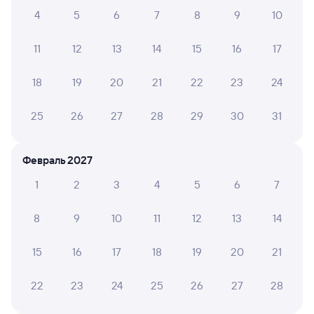
Барабинск
Уфа
4
5
6
7
8
9
10
из Красноярска Пасс
в Анапу
Дни следования
ближайшие: 9, 13, 16 октября
Маршрут
11
12
13
14
15
16
17
Плацкарт
Купе
18
19
20
21
22
23
24
от
4 ⁠792 ⁠₽
от
6 ⁠329 ⁠₽
Выберите дату
25
26
27
28
29
30
31
Февраль 2027
127Ы
Проходящий
8,4
1
2
3
4
5
6
7
2 д 5 ч 21 м в пути
03:37
06:58
8
9
10
11
12
13
14
Барабинск
Уфа
из Красноярска Пасс
в Адлер
15
16
17
18
19
20
21
Дни следования
ближайшие: 12, 13, 15 августа
Маршрут
22
23
24
25
26
27
28
Плацкарт
Купе
от
5 ⁠126 ⁠₽
от
7 ⁠493 ⁠₽