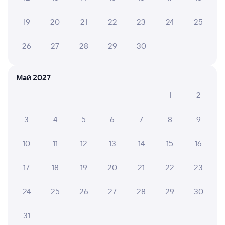
2 д 2 ч 43 м в пути
08:38
09:21
19
20
21
22
23
24
25
Барабинск
Уфа
из Тынды
в Анапу
26
27
28
29
30
Дни следования
Маршрут
ближайшие: 15, 22, 29 августа
Май 2027
Плацкарт
Купе
1
2
от
6 ⁠331 ⁠₽
от
8 ⁠844 ⁠₽
3
4
5
6
7
8
9
Выберите дату
10
11
12
13
14
15
16
201Ы
Проходящий
9,1
17
18
19
20
21
22
23
2 д 2 ч 43 м в пути
08:38
09:21
24
25
26
27
28
29
30
Барабинск
Уфа
из Красноярска Пасс
в Анапу
31