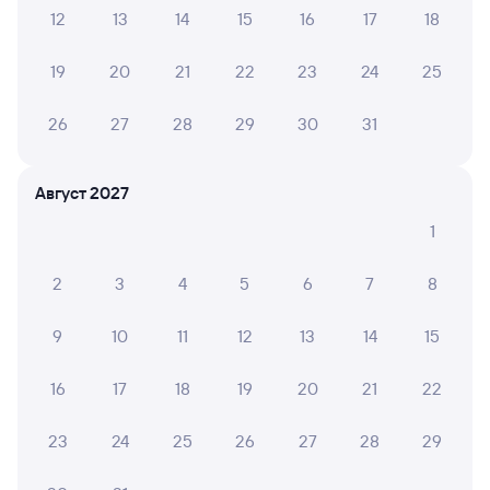
12
13
14
15
16
17
18
123Н
Проходящий
7,5
19
20
21
22
23
24
25
2 д 4 ч 29 м в пути
13:43
16:12
26
27
28
29
30
31
Барабинск
Уфа
из Новосибирска-Главного
в Белгород
Август 2027
Дни следования
ближайшие: 10, 12, 14 августа
Маршрут
1
Купе
Плацкарт
2
3
4
5
6
7
8
от
4 ⁠829 ⁠₽
от
5 ⁠126 ⁠₽
Выберите дату
9
10
11
12
13
14
15
16
17
18
19
20
21
22
097Э
Проходящий
8,2
23
24
25
26
27
28
29
2 д 4 ч 3 м в пути
13:56
15:59